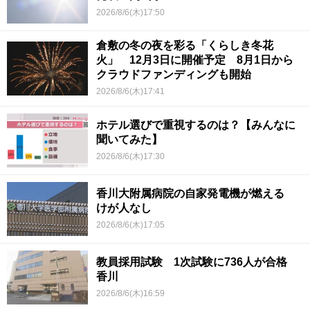
2026/8/6(木)17:50
倉敷の冬の夜を彩る「くらしき冬花
火」 12月3日に開催予定 8月1日から
クラウドファンディングも開始
2026/8/6(木)17:41
ホテル選びで重視するのは？【みんなに
聞いてみた】
2026/8/6(木)17:30
香川大附属病院の自家発電機が燃える
けが人なし
2026/8/6(木)17:05
教員採用試験 1次試験に736人が合格
香川
2026/8/6(木)16:59