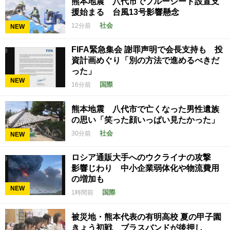
熊本地震 八代市でブルーシート設置支
援始まる 台風13号影響懸念
社会
12分前
NEW
FIFA緊急集会 謝罪声明で会長支持も 投
資計画めぐり「別の方法で進めるべきだ
った」
NEW
国際
16分前
熊本地震 八代市で亡くなった男性遺族
の思い「笑った顔いっぱい見たかった」
社会
30分前
NEW
ロシア通販大手へのウクライナの攻撃
影響じわり 中小企業弱体化や物流費用
の増加も
NEW
国際
1時間前
被災地・熊本代表の有明高校 夏の甲子園
きょう初戦 ブラスバンドが後押し