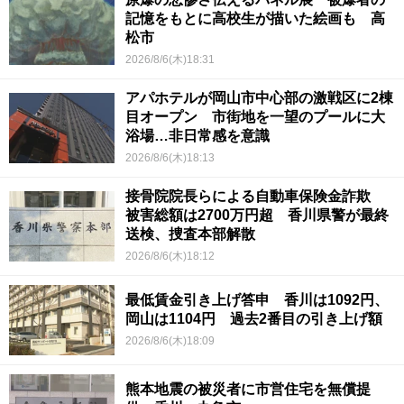
記憶をもとに高校生が描いた絵画も 高
松市
2026/8/6(木)18:31
アパホテルが岡山市中心部の激戦区に2棟
目オープン 市街地を一望のプールに大
浴場…非日常感を意識
2026/8/6(木)18:13
接骨院院長らによる自動車保険金詐欺
被害総額は2700万円超 香川県警が最終
送検、捜査本部解散
2026/8/6(木)18:12
最低賃金引き上げ答申 香川は1092円、
岡山は1104円 過去2番目の引き上げ額
2026/8/6(木)18:09
熊本地震の被災者に市営住宅を無償提