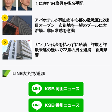
くに住む64歳男を指名手配
4
アパホテルが岡山市中心部の激戦区に2棟
目オープン 市街地を一望のプールに大
浴場…非日常感を意識
5
ガソリン代金を払わずに給油 詐欺と詐
欺未遂の疑いで72歳の男を逮捕 香川県
警
LINE友だち追加