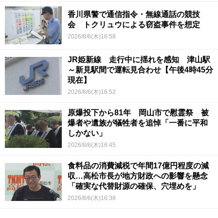
香川県警で通信指令・無線通話の競技
会 トクリュウによる窃盗事件を想定
2026/8/6(木)16:58
JR姫新線 走行中に揺れを感知 津山駅
～新見駅間で運転見合わせ【午後4時45分
現在】
2026/8/6(木)16:52
原爆投下から81年 岡山市で慰霊祭 被
爆者や遺族が犠牲者を追悼「一番に平和
しかない」
2026/8/6(木)16:45
食料品の消費減税で年間17億円程度の減
収…高松市長が地方財政への影響を懸念
「確実な代替財源の確保、穴埋めを」
2026/8/6(木)16:38