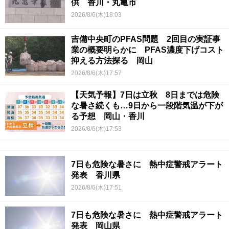
供 香川・丸亀市
2026/8/6(木)18:03
吉備中央町のPFAS問題 2回目の実証事
業の概要明らかに PFAS濃度下げコスト
抑える方法探る 岡山
2026/8/6(木)17:57
【天気予報】7日は立秋 8日までは危険
な暑さ続くも…9日から一段階気温が下が
る予想 岡山・香川
2026/8/6(木)17:53
7日も危険な暑さに 熱中症警戒アラート
発表 香川県
2026/8/6(木)17:51
7日も危険な暑さに 熱中症警戒アラート
発表 岡山県