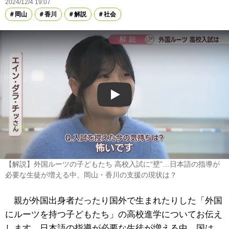
2024/12/4 19:07
岡山
香川
解説
社会
Play
【解説】外国ルーツの子どもたち 高校入試に“壁”…日本語の指導が
必要な生徒が増える中、岡山・香川の支援の現状は？
親が外国出身者だったり国外で生まれたりした「外国
にルーツを持つ子どもたち」の高校進学についてお伝え
します。日本語の指導が必要な生徒が増える中、国は、