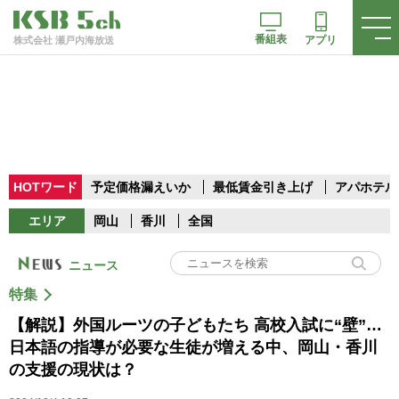
番組表
アプリ
株式会社 瀬戸内海放送
HOTワード
予定価格漏えいか
最低賃金引き上げ
アパホテル
エリア
岡山
香川
全国
ニュース
特集
【解説】外国ルーツの子どもたち 高校入試に“壁”…
日本語の指導が必要な生徒が増える中、岡山・香川
の支援の現状は？