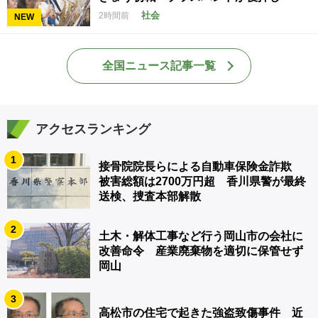
社会
2時間前
NEW
全国ニュース記事一覧
アクセスランキング
1
接骨院院長らによる自動車保険金詐欺
被害総額は2700万円超 香川県警が最終
送検、捜査本部解散
2
土木・解体工事など行う岡山市の会社に
改善命令 産業廃棄物を適切に保管せず
岡山
3
高松市の住宅で起きた強盗致傷事件 近