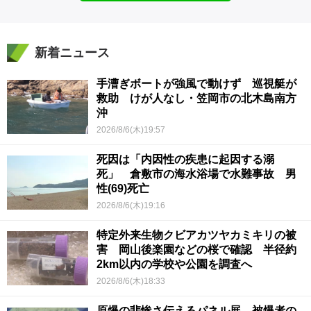
新着ニュース
手漕ぎボートが強風で動けず 巡視艇が
救助 けが人なし・笠岡市の北木島南方
沖
2026/8/6(木)19:57
死因は「内因性の疾患に起因する溺
死」 倉敷市の海水浴場で水難事故 男
性(69)死亡
2026/8/6(木)19:16
特定外来生物クビアカツヤカミキリの被
害 岡山後楽園などの桜で確認 半径約
2km以内の学校や公園を調査へ
2026/8/6(木)18:33
原爆の悲惨さ伝えるパネル展 被爆者の