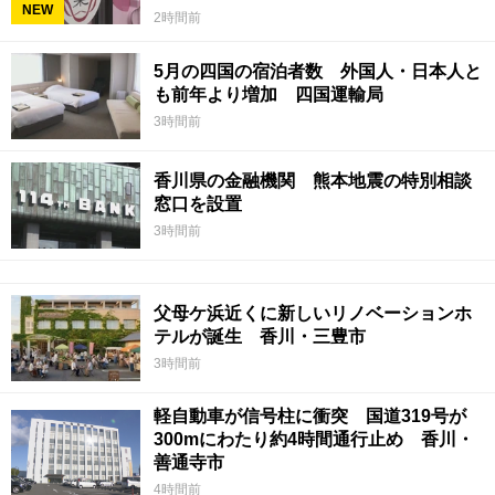
NEW
2時間前
5月の四国の宿泊者数 外国人・日本人と
も前年より増加 四国運輸局
3時間前
香川県の金融機関 熊本地震の特別相談
窓口を設置
3時間前
父母ケ浜近くに新しいリノベーションホ
テルが誕生 香川・三豊市
3時間前
軽自動車が信号柱に衝突 国道319号が
300mにわたり約4時間通行止め 香川・
善通寺市
4時間前