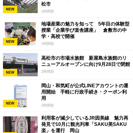
松市
NEW
1時間前
地場産業の魅力を知って 5年目の体験型
授業「企業学び楽舎講座」 倉敷市の中
学・高校で開催
NEW
1時間前
高松市の市場水族館 新屋島水族館のリ
ニューアルオープンに向け9月28日で閉館
2時間前
NEW
岡山・和気町が公式LINEアカウントの運
用開始 手軽に行政手続き・クーポン利
用
NEW
2時間前
利用客が減少しているJR因美線 魅力再
発見で10月に観光列車「SAKU美SAKU
楽」を運行 岡山