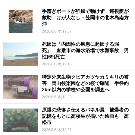
手漕ぎボートが強風で動けず 巡視艇が
救助 けが人なし・笠岡市の北木島南方
沖
2026/8/6(木)19:57
死因は「内因性の疾患に起因する溺
死」 倉敷市の海水浴場で水難事故 男
性(69)死亡
2026/8/6(木)19:16
特定外来生物クビアカツヤカミキリの被
害 岡山後楽園などの桜で確認 半径約
2km以内の学校や公園を調査へ
2026/8/6(木)18:33
原爆の悲惨さ伝えるパネル展 被爆者の
記憶をもとに高校生が描いた絵画も 高
松市
2026/8/6(木)18:31