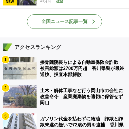
社会
43分前
NEW
全国ニュース記事一覧
アクセスランキング
1
接骨院院長らによる自動車保険金詐欺
被害総額は2700万円超 香川県警が最終
送検、捜査本部解散
2
土木・解体工事など行う岡山市の会社に
改善命令 産業廃棄物を適切に保管せず
岡山
3
ガソリン代金を払わずに給油 詐欺と詐
欺未遂の疑いで72歳の男を逮捕 香川県