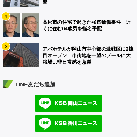
警
4
高松市の住宅で起きた強盗致傷事件 近
くに住む64歳男を指名手配
5
アパホテルが岡山市中心部の激戦区に2棟
目オープン 市街地を一望のプールに大
浴場…非日常感を意識
LINE友だち追加