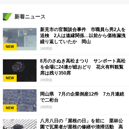
新着ニュース
新見市の官製談合事件 市職員ら男2人を
送検 2人は遠縁関係…以前から価格漏洩
繰り返していたか 岡山
NEW
1時間前
8月のさぬき高松まつり サンポート高松
を会場に24連が総おどり 花火有料観覧
席は残り350席
NEW
1時間前
岡山県 7月の企業倒産12件 7カ月連続
で二桁台
1時間前
NEW
八月八日の「屋根の日」を前に 栗林公
園で瓦業者が屋根の修繕や清掃活動 高