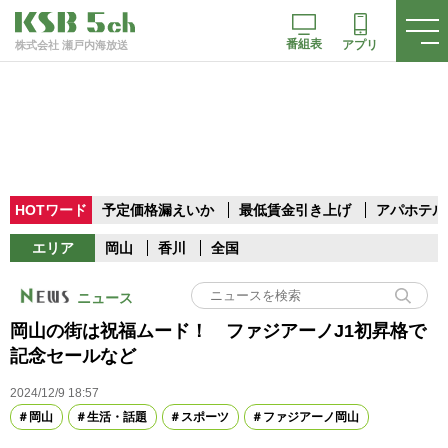
番組表
アプリ
株式会社 瀬戸内海放送
HOTワード
予定価格漏えいか
最低賃金引き上げ
アパホテル
エリア
岡山
香川
全国
ニュース
岡山の街は祝福ムード！ ファジアーノJ1初昇格で
記念セールなど
2024/12/9 18:57
岡山
生活・話題
スポーツ
ファジアーノ岡山