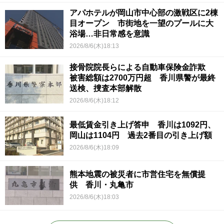
アパホテルが岡山市中心部の激戦区に2棟
目オープン 市街地を一望のプールに大
浴場…非日常感を意識
2026/8/6(木)18:13
接骨院院長らによる自動車保険金詐欺
被害総額は2700万円超 香川県警が最終
送検、捜査本部解散
2026/8/6(木)18:12
最低賃金引き上げ答申 香川は1092円、
岡山は1104円 過去2番目の引き上げ額
2026/8/6(木)18:09
熊本地震の被災者に市営住宅を無償提
供 香川・丸亀市
2026/8/6(木)18:03