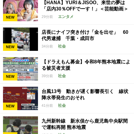
【HANA】YURI＆JISOO、来世の夢は
「店内30％OFFでーす！」＜芸能動画＞
エンタメ
29分前
NEW
店長にナイフ突き付け「金を出せ」 60
代男逮捕 千葉・成田市
社会
34分前
NEW
【ドラえもん募金】令和8年熊本地震によ
る被災者支援
社会
39分前
NEW
台風13号 動きが遅く影響長引く 線状
降水帯発生のおそれ
社会
41分前
NEW
九州新幹線 新水俣から鹿児島中央駅間
で運転再開 熊本地震