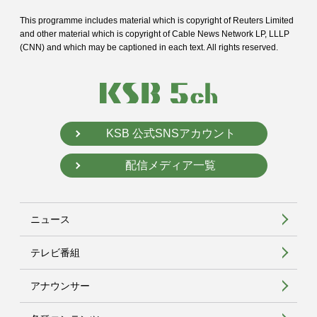
This programme includes material which is copyright of Reuters Limited
and
other material which is copyright of Cable News Network LP, LLLP
(CNN) and
which may be captioned in each text. All rights reserved.
KSB 公式SNSアカウント
配信メディア一覧
ニュース
テレビ番組
アナウンサー