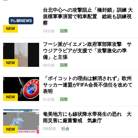
台北中心への攻撃阻止「橋封鎖」訓練 大
規模軍事演習で戦車配置 総統も訓練視
察
NEW
国際
24分前
フーシ派がイエメン政府軍部隊攻撃 サ
ウジアラビアが支援で「攻撃激化の準
備」と主張
NEW
国際
49分前
「ボイコットの理由は解消されず」欧州
サッカー連盟がFIFA会長不信任を改めて
表明
NEW
国際
51分前
奄美地方にも線状降水帯発生の恐れ 大
雨災害に厳重警戒 気象庁
社会
2時間前
NEW