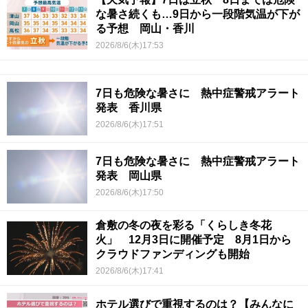
な暑さ続くも…9日から一段階気温が下が
る予想 岡山・香川
2026/8/6(木)17:53
7日も危険な暑さに 熱中症警戒アラート
発表 香川県
2026/8/6(木)17:51
7日も危険な暑さに 熱中症警戒アラート
発表 岡山県
2026/8/6(木)17:50
倉敷の冬の夜を彩る「くらしき冬花
火」 12月3日に開催予定 8月1日から
クラウドファンディングも開始
2026/8/6(木)17:41
ホテル選びで重視するのは？【みんなに