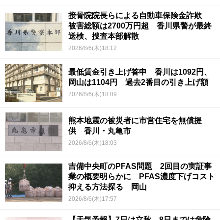
接骨院院長らによる自動車保険金詐欺
被害総額は2700万円超 香川県警が最終
送検、捜査本部解散
2026/8/6(木)18:12
最低賃金引き上げ答申 香川は1092円、
岡山は1104円 過去2番目の引き上げ額
2026/8/6(木)18:09
熊本地震の被災者に市営住宅を無償提
供 香川・丸亀市
2026/8/6(木)18:03
吉備中央町のPFAS問題 2回目の実証事
業の概要明らかに PFAS濃度下げコスト
抑える方法探る 岡山
2026/8/6(木)17:57
【天気予報】7日は立秋 8日までは危険