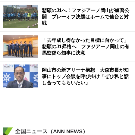
悲願のJ1へ！ファジアーノ岡山が練習公
開 プレーオフ決勝はホームで仙台と対
戦
「去年成し得なかった目標に向かって」
悲願のJ1昇格へ ファジアーノ岡山の有
馬監督ら知事に決意
岡山市の新アリーナ構想 大森市長が知
事にトップ会談を呼び掛け「ぜひ私と話
し合ってもらいたい」
全国ニュース（ANN NEWS）