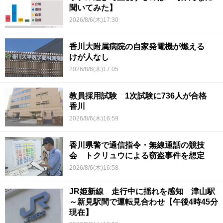
聞いてみた】
2026/8/6(木)17:30
香川大附属病院の自家発電機が燃える
けが人なし
2026/8/6(木)17:05
教員採用試験 1次試験に736人が合格
香川
2026/8/6(木)16:59
香川県警で通信指令・無線通話の競技
会 トクリュウによる窃盗事件を想定
2026/8/6(木)16:58
JR姫新線 走行中に揺れを感知 津山駅
～新見駅間で運転見合わせ【午後4時45分
現在】