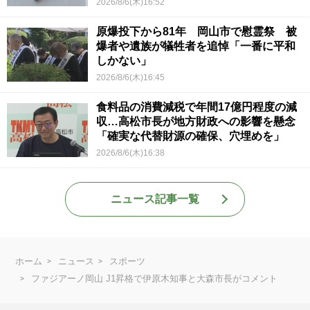
2026/8/6(木)16:52
原爆投下から81年 岡山市で慰霊祭 被
爆者や遺族が犠牲者を追悼「一番に平和
しかない」
2026/8/6(木)16:45
食料品の消費減税で年間17億円程度の減
収…高松市長が地方財政への影響を懸念
「確実な代替財源の確保、穴埋めを」
2026/8/6(木)16:38
ニュース記事一覧
ホーム
ニュース
スポーツ
ファジアーノ岡山 J1昇格で伊原木知事と大森市長がコメント