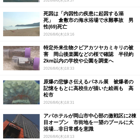
2026/8/6(木)19:57
死因は「内因性の疾患に起因する溺
死」 倉敷市の海水浴場で水難事故 男
性(69)死亡
2026/8/6(木)19:16
特定外来生物クビアカツヤカミキリの被
害 岡山後楽園などの桜で確認 半径約
2km以内の学校や公園を調査へ
2026/8/6(木)18:33
原爆の悲惨さ伝えるパネル展 被爆者の
記憶をもとに高校生が描いた絵画も 高
松市
2026/8/6(木)18:31
アパホテルが岡山市中心部の激戦区に2棟
目オープン 市街地を一望のプールに大
浴場…非日常感を意識
2026/8/6(木)18:13