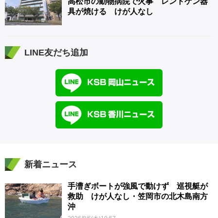
高松市の動物病院で火事 レントゲン器
具が焼ける けが人なし
LINE友だち追加
新着ニュース
手漕ぎボートが強風で動けず 巡視艇が
救助 けが人なし・笠岡市の北木島南方
沖