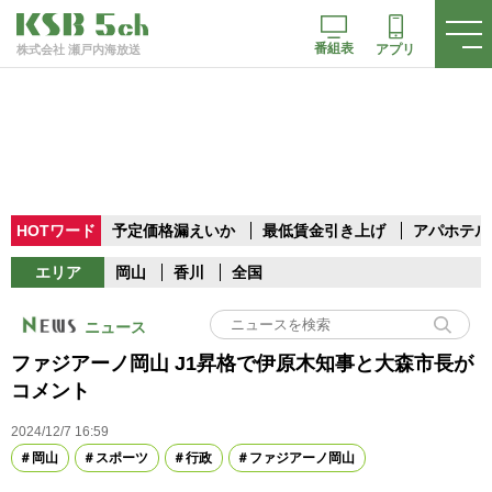
番組表
アプリ
株式会社 瀬戸内海放送
HOTワード
予定価格漏えいか
最低賃金引き上げ
アパホテル
エリア
岡山
香川
全国
ニュース
ファジアーノ岡山 J1昇格で伊原木知事と大森市長が
コメント
2024/12/7 16:59
岡山
スポーツ
行政
ファジアーノ岡山