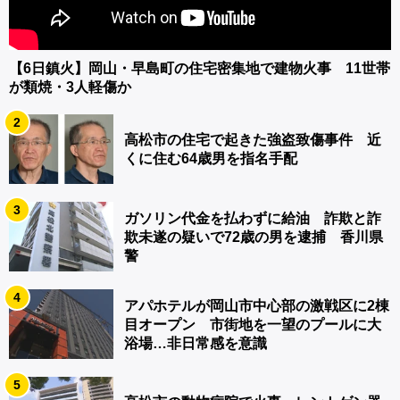
【6日鎮火】岡山・早島町の住宅密集地で建物火事 11世帯
が類焼・3人軽傷か
2
高松市の住宅で起きた強盗致傷事件 近
くに住む64歳男を指名手配
3
ガソリン代金を払わずに給油 詐欺と詐
欺未遂の疑いで72歳の男を逮捕 香川県
警
4
アパホテルが岡山市中心部の激戦区に2棟
目オープン 市街地を一望のプールに大
浴場…非日常感を意識
5