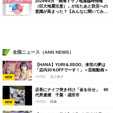
2024年8月「南海トラフ地震臨時情報
（巨大地震注意）」が出たあと防災への
意識が高まった？【みんなに聞いてみ
た】
全国ニュース（ANN NEWS）
【HANA】YURI＆JISOO、来世の夢は
「店内30％OFFでーす！」＜芸能動画＞
エンタメ
1時間前
NEW
店長にナイフ突き付け「金を出せ」 60
代男逮捕 千葉・成田市
社会
1時間前
NEW