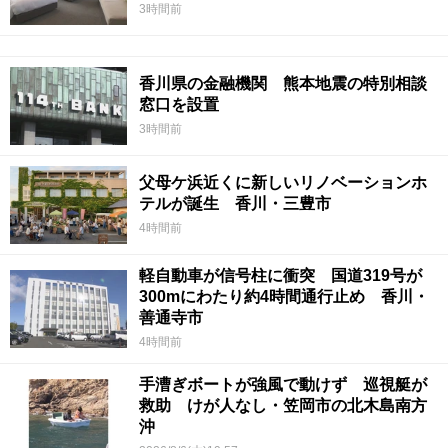
3時間前
香川県の金融機関 熊本地震の特別相談
窓口を設置
3時間前
父母ケ浜近くに新しいリノベーションホ
テルが誕生 香川・三豊市
4時間前
軽自動車が信号柱に衝突 国道319号が
300mにわたり約4時間通行止め 香川・
善通寺市
4時間前
手漕ぎボートが強風で動けず 巡視艇が
救助 けが人なし・笠岡市の北木島南方
沖