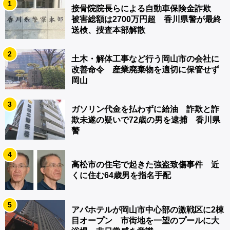
1
接骨院院長らによる自動車保険金詐欺
被害総額は2700万円超 香川県警が最終
送検、捜査本部解散
2
土木・解体工事など行う岡山市の会社に
改善命令 産業廃棄物を適切に保管せず
岡山
3
ガソリン代金を払わずに給油 詐欺と詐
欺未遂の疑いで72歳の男を逮捕 香川県
警
4
高松市の住宅で起きた強盗致傷事件 近
くに住む64歳男を指名手配
5
アパホテルが岡山市中心部の激戦区に2棟
目オープン 市街地を一望のプールに大