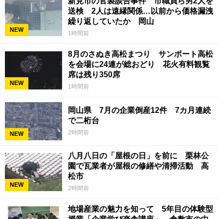
新見市の官製談合事件 市職員ら男2人を
送検 2人は遠縁関係…以前から価格漏洩
繰り返していたか 岡山
NEW
1時間前
8月のさぬき高松まつり サンポート高松
を会場に24連が総おどり 花火有料観覧
席は残り350席
NEW
1時間前
岡山県 7月の企業倒産12件 7カ月連続
で二桁台
2時間前
NEW
八月八日の「屋根の日」を前に 栗林公
園で瓦業者が屋根の修繕や清掃活動 高
松市
NEW
2時間前
地場産業の魅力を知って 5年目の体験型