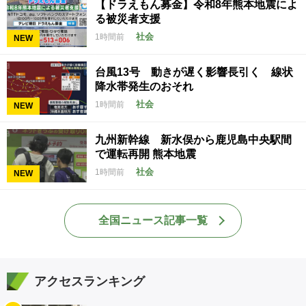
【ドラえもん募金】令和8年熊本地震によ
る被災者支援
社会
1時間前
NEW
台風13号 動きが遅く影響長引く 線状
降水帯発生のおそれ
社会
1時間前
NEW
九州新幹線 新水俣から鹿児島中央駅間
で運転再開 熊本地震
社会
1時間前
NEW
全国ニュース記事一覧
アクセスランキング