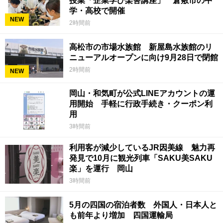
授業「企業学び楽舎講座」 倉敷市の中
学・高校で開催
NEW
2時間前
高松市の市場水族館 新屋島水族館のリ
ニューアルオープンに向け9月28日で閉館
2時間前
NEW
岡山・和気町が公式LINEアカウントの運
用開始 手軽に行政手続き・クーポン利
用
3時間前
利用客が減少しているJR因美線 魅力再
発見で10月に観光列車「SAKU美SAKU
楽」を運行 岡山
3時間前
5月の四国の宿泊者数 外国人・日本人と
も前年より増加 四国運輸局