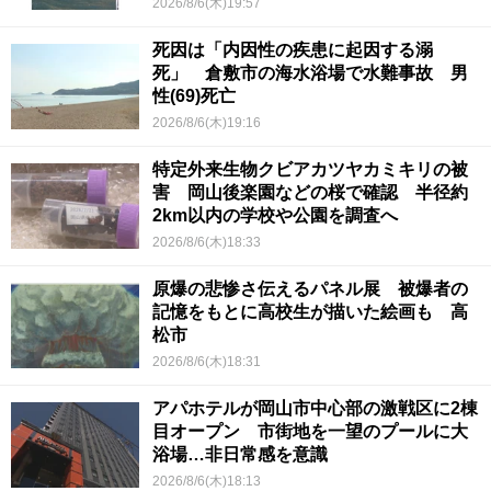
2026/8/6(木)19:57
死因は「内因性の疾患に起因する溺
死」 倉敷市の海水浴場で水難事故 男
性(69)死亡
2026/8/6(木)19:16
特定外来生物クビアカツヤカミキリの被
害 岡山後楽園などの桜で確認 半径約
2km以内の学校や公園を調査へ
2026/8/6(木)18:33
原爆の悲惨さ伝えるパネル展 被爆者の
記憶をもとに高校生が描いた絵画も 高
松市
2026/8/6(木)18:31
アパホテルが岡山市中心部の激戦区に2棟
目オープン 市街地を一望のプールに大
浴場…非日常感を意識
2026/8/6(木)18:13