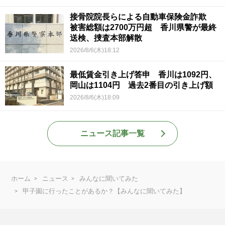
接骨院院長らによる自動車保険金詐欺
被害総額は2700万円超 香川県警が最終
送検、捜査本部解散
2026/8/6(木)18:12
最低賃金引き上げ答申 香川は1092円、
岡山は1104円 過去2番目の引き上げ額
2026/8/6(木)18:09
ニュース記事一覧
ホーム
ニュース
みんなに聞いてみた
甲子園に行ったことがあるか？【みんなに聞いてみた】