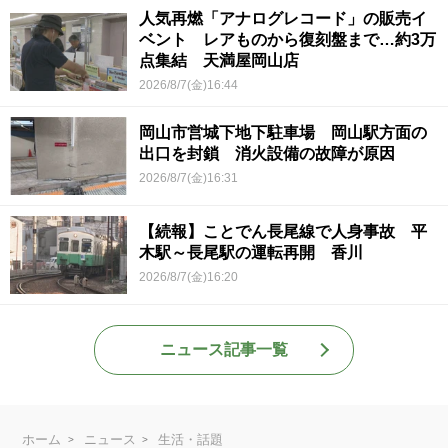
人気再燃「アナログレコード」の販売イ
ベント レアものから復刻盤まで…約3万
点集結 天満屋岡山店
2026/8/7(金)16:44
岡山市営城下地下駐車場 岡山駅方面の
出口を封鎖 消火設備の故障が原因
2026/8/7(金)16:31
【続報】ことでん長尾線で人身事故 平
木駅～長尾駅の運転再開 香川
2026/8/7(金)16:20
ニュース記事一覧
ホーム
ニュース
生活・話題