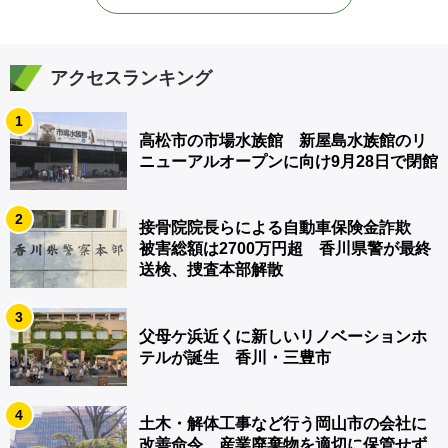
アクセスランキング
1
高松市の市場水族館 新屋島水族館のリ
ニューアルオープンに向け9月28日で閉館
2
接骨院院長らによる自動車保険金詐欺
被害総額は2700万円超 香川県警が最終
送検、捜査本部解散
3
父母ケ浜近くに新しいリノベーションホ
テルが誕生 香川・三豊市
4
土木・解体工事など行う岡山市の会社に
改善命令 産業廃棄物を適切に保管せず