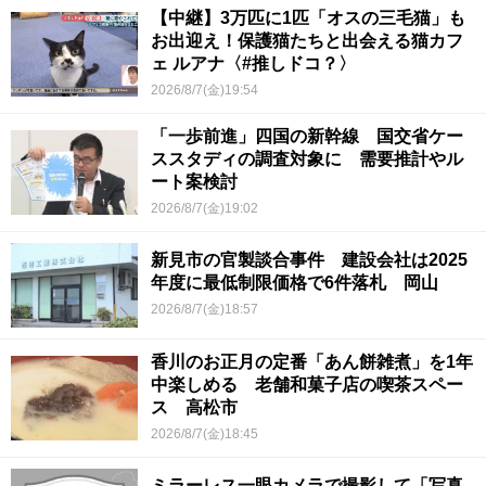
【中継】3万匹に1匹「オスの三毛猫」も
お出迎え！保護猫たちと出会える猫カフ
ェ ルアナ〈#推しドコ？〉
2026/8/7(金)19:54
「一歩前進」四国の新幹線 国交省ケー
ススタディの調査対象に 需要推計やル
ート案検討
2026/8/7(金)19:02
新見市の官製談合事件 建設会社は2025
年度に最低制限価格で6件落札 岡山
2026/8/7(金)18:57
香川のお正月の定番「あん餅雑煮」を1年
中楽しめる 老舗和菓子店の喫茶スペー
ス 高松市
2026/8/7(金)18:45
ミラーレス一眼カメラで撮影して「写真