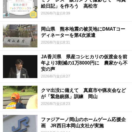
絵日記」を作ろう 高松市
2026/8/7(金)18:39
岡山県 熊本地震の被災地にDMATコー
ディネーターを第4次派遣
2026/8/7(金)18:31
JA香川県 県産コシヒカリの仮渡金を前
年より3割減の1万8000円に 農家から不
安の声
2026/8/7(金)18:27
クマ出没に備えて 真庭市や猟友会など
が「緊急銃猟」訓練 岡山
2026/8/7(金)18:23
ファジアーノ岡山のホームゲーム応援企
画 JR西日本岡山支社が実施