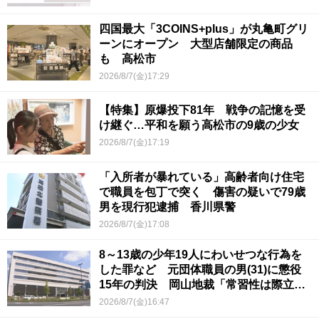
四国最大「3COINS+plus」が丸亀町グリ
ーンにオープン 大型店舗限定の商品
も 高松市
2026/8/7(金)17:29
【特集】原爆投下81年 戦争の記憶を受
け継ぐ…平和を願う高松市の9歳の少女
2026/8/7(金)17:19
「入所者が暴れている」高齢者向け住宅
で職員を包丁で突く 傷害の疑いで79歳
男を現行犯逮捕 香川県警
2026/8/7(金)17:08
8～13歳の少年19人にわいせつな行為を
した罪など 元団体職員の男(31)に懲役
15年の判決 岡山地裁「常習性は際立っ
ていて被害結果も非常に重い」
2026/8/7(金)16:47