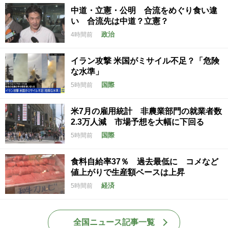
中道・立憲・公明 合流をめぐり食い違
い 合流先は中道？立憲？
政治
4時間前
イラン攻撃 米国がミサイル不足？「危険
な水準」
国際
5時間前
米7月の雇用統計 非農業部門の就業者数
2.3万人減 市場予想を大幅に下回る
国際
5時間前
食料自給率37％ 過去最低に コメなど
値上がりで生産額ベースは上昇
経済
5時間前
全国ニュース記事一覧