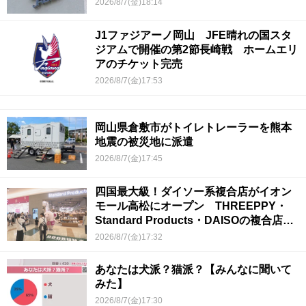
2026/8/7(金)18:14
J1ファジアーノ岡山 JFE晴れの国スタ
ジアムで開催の第2節長崎戦 ホームエリ
アのチケット完売
2026/8/7(金)17:53
岡山県倉敷市がトイレトレーラーを熊本
地震の被災地に派遣
2026/8/7(金)17:45
四国最大級！ダイソー系複合店がイオン
モール高松にオープン THREEPPY・
Standard Products・DAISOの複合店は
香川県初
2026/8/7(金)17:32
あなたは犬派？猫派？【みんなに聞いて
みた】
2026/8/7(金)17:30