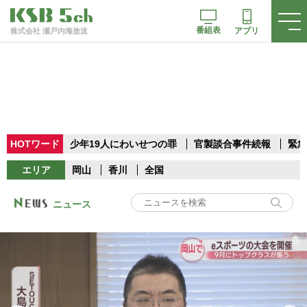
番組表
アプリ
株式会社 瀬戸内海放送
HOTワード
少年19人にわいせつの罪
官製談合事件続報
緊急
エリア
岡山
香川
全国
ニュース