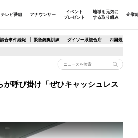
イベント
地域を元気に
テレビ番組
アナウンサー
企業
プレゼント
する取り組み
製談合事件続報
緊急銃猟訓練
ダイソー系複合店
四国最大スリ
らが呼び掛け「ぜひキャッシュレス