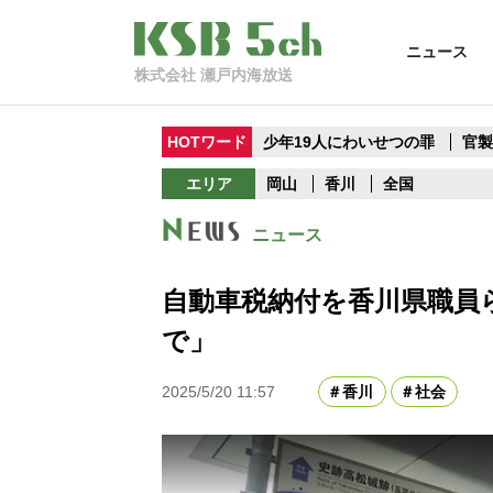
ニュース
株式会社 瀬戸内海放送
HOTワード
少年19人にわいせつの罪
官
エリア
岡山
香川
全国
ニュース
自動車税納付を香川県職員
で」
2025/5/20 11:57
香川
社会