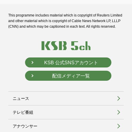
This programme includes material which is copyright of Reuters Limited
and
other material which is copyright of Cable News Network LP, LLLP
(CNN) and
which may be captioned in each text. All rights reserved.
KSB 公式SNSアカウント
配信メディア一覧
ニュース
テレビ番組
アナウンサー