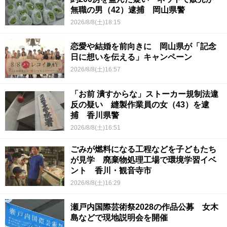
無職の男（42）逮捕 岡山県警
2026/8/8(土)18:15
恋愛や結婚を前向きに 岡山県が「記念
日に想いを伝える」キャンペーン
2026/8/8(土)16:57
「お前 潰すからな」ストーカー規制法違
反の疑い 縫製作業員の女（43）を逮
捕 香川県警
2026/8/8(土)16:51
ごみが燃料になる工程などを子どもたち
が見学 廃棄物処理工場で環境学習イベ
ント 香川・観音寺市
2026/8/8(土)16:29
瀬戸内国際芸術祭2028の作品公募 女木
島などで現地説明会を開催