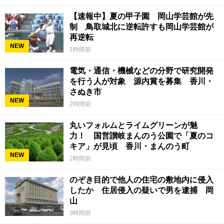
【速報中】夏の甲子園 岡山学芸館が先
制 鳥取城北に逆転許すも岡山学芸館が
再逆転
NEW
1時間前
電気・通信・機械などの分野で研究開発
を行う人が対象 源内賞を募集 香川・
さぬき市
NEW
2時間前
丸いフォルムとライムグリーンが魅
力！ 国営讃岐まんのう公園で「夏のコ
キア」が見頃 香川・まんのう町
NEW
2時間前
のぞき目的で他人の住宅の敷地内に侵入
したか 住居侵入の疑いで男を逮捕 岡
山
3時間前