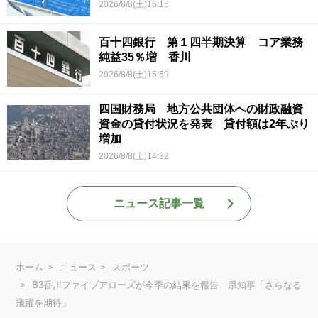
2026/8/8(土)16:15
百十四銀行 第１四半期決算 コア業務
純益35％増 香川
2026/8/8(土)15:59
四国財務局 地方公共団体への財政融資
資金の貸付状況を発表 貸付額は2年ぶり
増加
2026/8/8(土)14:32
ニュース記事一覧
ホーム
ニュース
スポーツ
B3香川ファイブアローズが今季の結果を報告 県知事「さらなる
飛躍を期待」