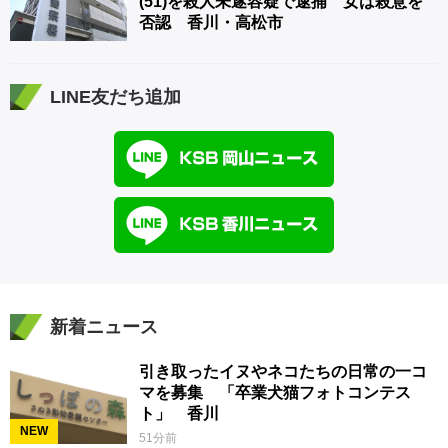
(51)を殺人未遂容疑で逮捕 女は殺意を
否認 香川・高松市
LINE友だち追加
新着ニュース
引き取ったイヌやネコたちの日常の一コ
マを募集 「卒業犬猫フォトコンテス
ト」 香川
NEW
51分前