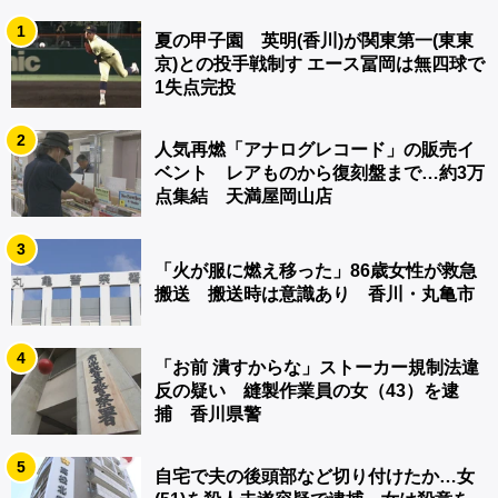
1
夏の甲子園 英明(香川)が関東第一(東東
京)との投手戦制す エース冨岡は無四球で
1失点完投
2
人気再燃「アナログレコード」の販売イ
ベント レアものから復刻盤まで…約3万
点集結 天満屋岡山店
3
「火が服に燃え移った」86歳女性が救急
搬送 搬送時は意識あり 香川・丸亀市
4
「お前 潰すからな」ストーカー規制法違
反の疑い 縫製作業員の女（43）を逮
捕 香川県警
5
自宅で夫の後頭部など切り付けたか…女