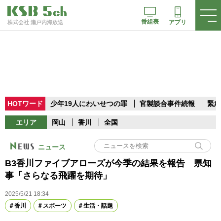
番組表
アプリ
株式会社 瀬戸内海放送
HOTワード
少年19人にわいせつの罪
官製談合事件続報
緊急
エリア
岡山
香川
全国
ニュース
B3香川ファイブアローズが今季の結果を報告 県知
事「さらなる飛躍を期待」
2025/5/21 18:34
香川
スポーツ
生活・話題