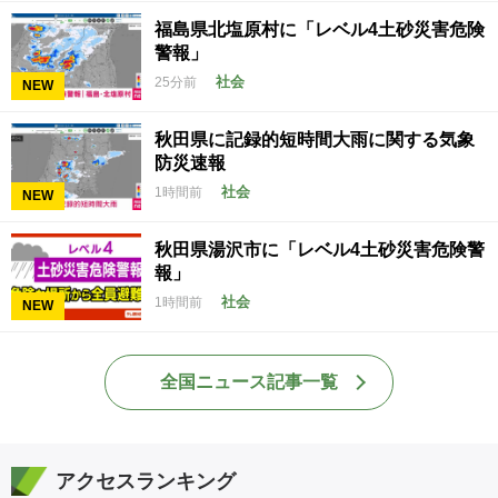
福島県北塩原村に「レベル4土砂災害危険
警報」
社会
25分前
NEW
秋田県に記録的短時間大雨に関する気象
防災速報
社会
1時間前
NEW
秋田県湯沢市に「レベル4土砂災害危険警
報」
社会
1時間前
NEW
全国ニュース記事一覧
アクセスランキング