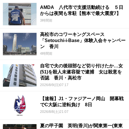
AMDA 八代市で支援活動続ける ５日
からは夜間も常駐【熊本で最大震度7】
3時間前
高松市のコワーキングスペース
「Setouchi-i-Base」体験入会キャンペー
ン 香川
4時間前
自宅で夫の後頭部など切り付けたか…女
(51)を殺人未遂容疑で逮捕 女は殺意を
否認 香川・高松市
2026/8/9(日)07:17
【速報】J1・ファジアーノ岡山 開幕戦
でC大阪に逆転負け 8日
2026/8/8(土)21:07
夏の甲子園 英明(香川)が関東第一(東東