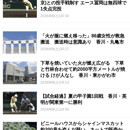
京)との投手戦制す エース冨岡は無四球で
1失点完投
2026/8/8(土)20:34
「火が服に燃え移った」86歳女性が救急
搬送 搬送時は意識あり 香川・丸亀市
2026/8/8(土)20:27
下草を焼いていた火が燃え広がる 下草
と竹林合わせて約2000平方メートルが焼
ける けが人なし 香川・東かがわ市
2026/8/8(土)19:13
【試合経過】夏の甲子園1回戦 香川・英
明が関東第一に勝利
2026/8/8(土)18:50
ビニールハウスからシャインマスカット
約200房を盗んだ疑い ネットで販売か