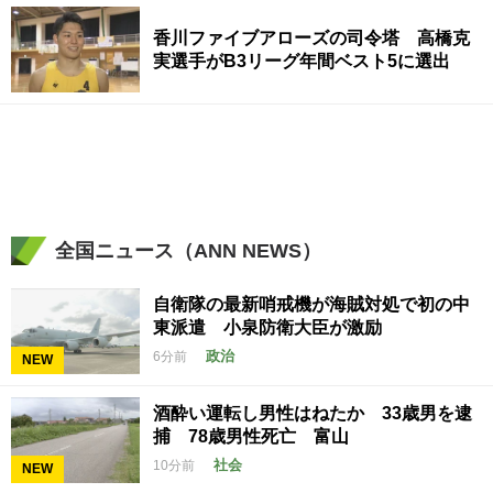
香川ファイブアローズの司令塔 高橋克
実選手がB3リーグ年間ベスト5に選出
全国ニュース（ANN NEWS）
自衛隊の最新哨戒機が海賊対処で初の中
東派遣 小泉防衛大臣が激励
政治
6分前
NEW
酒酔い運転し男性はねたか 33歳男を逮
捕 78歳男性死亡 富山
社会
10分前
NEW