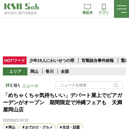
番組表
アプリ
株式会社 瀬戸内海放送
HOTワード
少年19人にわいせつの罪
官製談合事件続報
緊急
エリア
岡山
香川
全国
ニュース
「めちゃくちゃ気持ちいい」デパート屋上でビアガ
ーデンがオープン 期間限定で沖縄フェアも 天満
屋岡山店
2025/5/23 18:32
岡山
おでかけ・グルメ
生活・話題