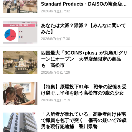
Standard Products・DAISOの複合店は
香川県初
2026/8/7(金)17:32
あなたは犬派？猫派？【みんなに聞いて
みた】
2026/8/7(金)17:30
四国最大「3COINS+plus」が丸亀町グリ
ーンにオープン 大型店舗限定の商品
も 高松市
2026/8/7(金)17:29
【特集】原爆投下81年 戦争の記憶を受
け継ぐ…平和を願う高松市の9歳の少女
2026/8/7(金)17:19
「入所者が暴れている」高齢者向け住宅
で職員を包丁で突く 傷害の疑いで79歳
男を現行犯逮捕 香川県警