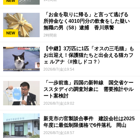
NEW
「お金を取りに帰る」と言って逃げる
所持金なく4010円分の飲食をした疑い
無職の男（58）逮捕 香川県警
NEW
2時間前
【中継】3万匹に1匹「オスの三毛猫」も
お出迎え！保護猫たちと出会える猫カフ
ェ ルアナ〈#推しドコ？〉
2026/8/7(金)19:54
「一歩前進」四国の新幹線 国交省ケー
ススタディの調査対象に 需要推計やル
ート案検討
2026/8/7(金)19:02
新見市の官製談合事件 建設会社は2025
年度に最低制限価格で6件落札 岡山
2026/8/7(金)18:57