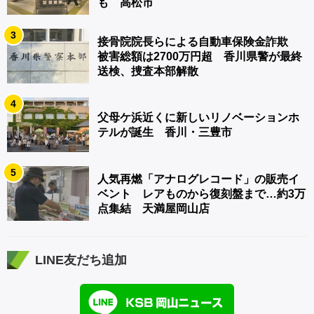
も 高松市
3
接骨院院長らによる自動車保険金詐欺
被害総額は2700万円超 香川県警が最終
送検、捜査本部解散
4
父母ケ浜近くに新しいリノベーションホ
テルが誕生 香川・三豊市
5
人気再燃「アナログレコード」の販売イ
ベント レアものから復刻盤まで…約3万
点集結 天満屋岡山店
LINE友だち追加