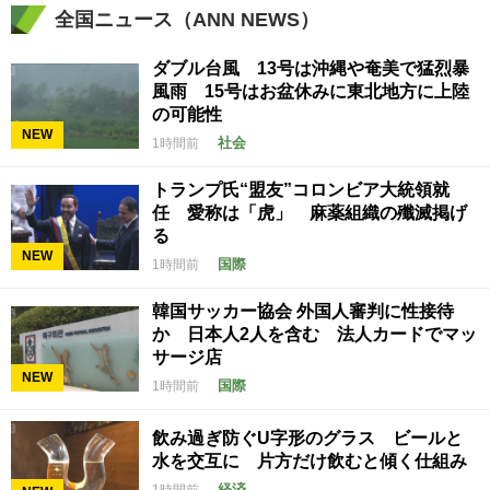
全国ニュース（ANN NEWS）
ダブル台風 13号は沖縄や奄美で猛烈暴
風雨 15号はお盆休みに東北地方に上陸
の可能性
NEW
社会
1時間前
トランプ氏“盟友”コロンビア大統領就
任 愛称は「虎」 麻薬組織の殲滅掲げ
る
NEW
国際
1時間前
韓国サッカー協会 外国人審判に性接待
か 日本人2人を含む 法人カードでマッ
サージ店
NEW
国際
1時間前
飲み過ぎ防ぐU字形のグラス ビールと
水を交互に 片方だけ飲むと傾く仕組み
経済
1時間前