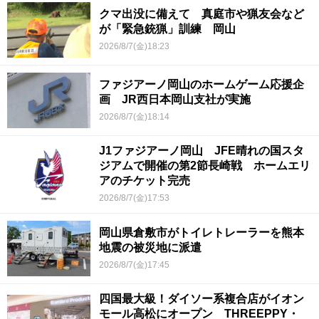
クマ出没に備えて 真庭市や猟友会など
が「緊急銃猟」訓練 岡山
2026/8/7(金)18:23
ファジアーノ岡山のホームゲーム応援企
画 JR西日本岡山支社が実施
2026/8/7(金)18:14
J1ファジアーノ岡山 JFE晴れの国スタ
ジアムで開催の第2節長崎戦 ホームエリ
アのチケット完売
2026/8/7(金)17:53
岡山県倉敷市がトイレトレーラーを熊本
地震の被災地に派遣
2026/8/7(金)17:45
四国最大級！ダイソー系複合店がイオン
モール高松にオープン THREEPPY・