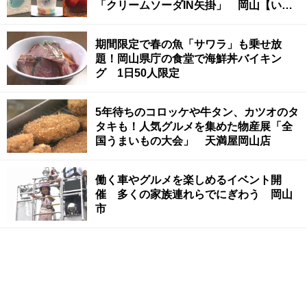
「クリームソーダIN矢掛」 岡山【いま
ココ！ナビ】
期間限定で春の魚「サワラ」も乗せ放
題！岡山県庁の食堂で海鮮丼バイキン
グ 1日50人限定
5年待ちのコロッケや牛タン、カツオのタ
タキも！人気グルメを集めた物産展「全
国うまいもの大会」 天満屋岡山店
働く車やグルメを楽しめるイベント開
催 多くの家族連れらでにぎわう 岡山
市