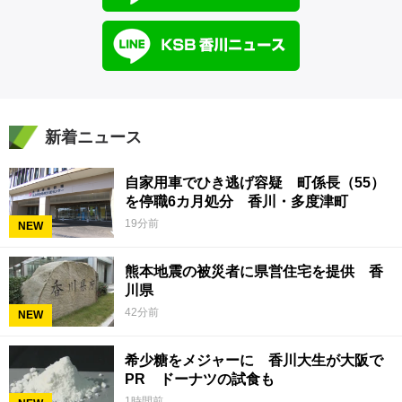
新着ニュース
自家用車でひき逃げ容疑 町係長（55）
を停職6カ月処分 香川・多度津町
19分前
NEW
熊本地震の被災者に県営住宅を提供 香
川県
42分前
NEW
希少糖をメジャーに 香川大生が大阪で
PR ドーナツの試食も
1時間前