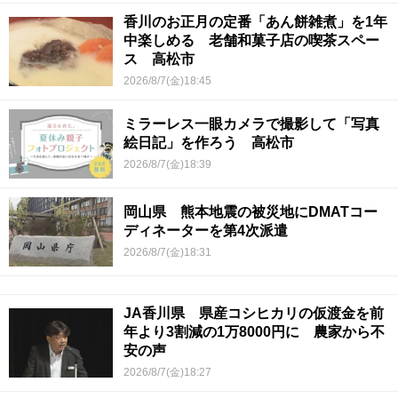
香川のお正月の定番「あん餅雑煮」を1年
中楽しめる 老舗和菓子店の喫茶スペー
ス 高松市
2026/8/7(金)18:45
ミラーレス一眼カメラで撮影して「写真
絵日記」を作ろう 高松市
2026/8/7(金)18:39
岡山県 熊本地震の被災地にDMATコー
ディネーターを第4次派遣
2026/8/7(金)18:31
JA香川県 県産コシヒカリの仮渡金を前
年より3割減の1万8000円に 農家から不
安の声
2026/8/7(金)18:27