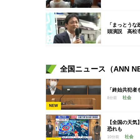
「まっとうな
頭演説 高松
全国ニュース（ANN N
「終始共犯者
社会
8分前
NEW
【全国の天気
恐れも
社会
10分前