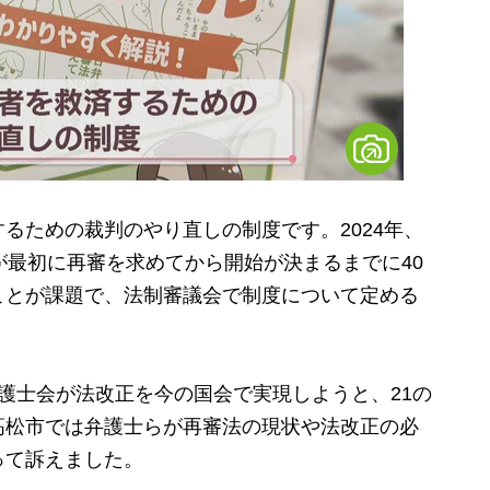
ための裁判のやり直しの制度です。2024年、
が最初に再審を求めてから開始が決まるまでに40
ことが課題で、法制審議会で制度について定める
護士会が法改正を今の国会で実現しようと、21の
高松市では弁護士らが再審法の現状や法改正の必
って訴えました。