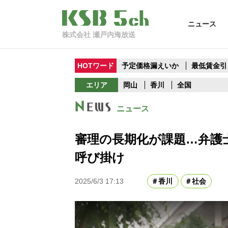
ニュース
株式会社 瀬戸内海放送
HOTワード
予定価格漏えいか
最低賃金引
エリア
岡山
香川
全国
ニュース
審理の長期化が課題…弁護
呼び掛け
2025/6/3 17:13
香川
社会