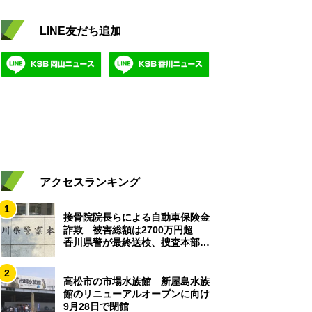
LINE友だち追加
アクセスランキング
1
接骨院院長らによる自動車保険金
詐欺 被害総額は2700万円超
香川県警が最終送検、捜査本部解
散
2
高松市の市場水族館 新屋島水族
館のリニューアルオープンに向け
9月28日で閉館