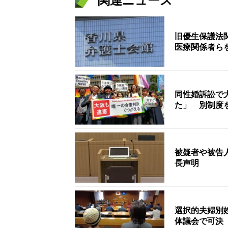
関連ニュース
旧優生保護法
医療関係者ら
同性婚訴訟で
た」 別制度
被疑者や被告
長声明
選択的夫婦別
体議会で可決