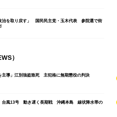
政治を取り戻す」 国民民主党・玉木代表 参院選で街
市
EWS）
を主導」江別強盗致死 主犯格に無期懲役の判決
】台風13号 動き遅く長期戦 沖縄本島 線状降水帯の