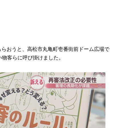
もらおうと、
高松市丸亀町壱番街前ドーム広場で
い物客らに呼び掛けました。