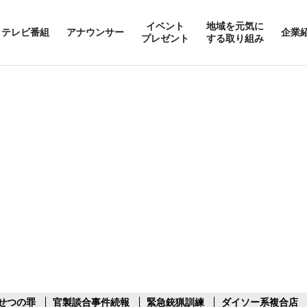
イベント
地域を元気に
テレビ番組
アナウンサー
企業
プレゼント
する取り組み
せつの罪
官製談合事件続報
緊急銃猟訓練
ダイソー系複合店