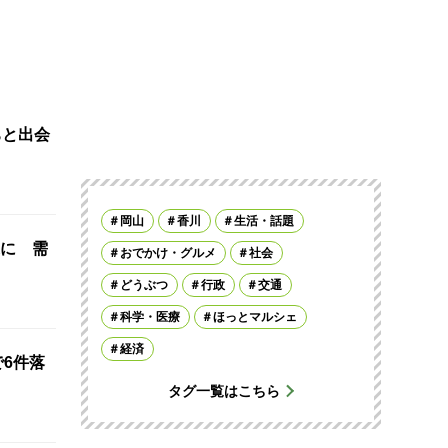
ちと出会
岡山
香川
生活・話題
に 需
おでかけ・グルメ
社会
どうぶつ
行政
交通
科学・医療
ほっとマルシェ
経済
で6件落
タグ一覧はこちら