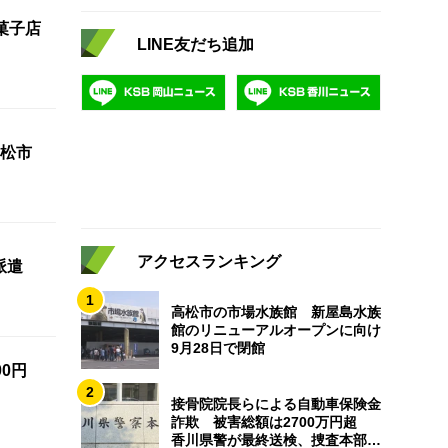
菓子店
LINE友だち追加
松市
アクセスランキング
派遣
1
高松市の市場水族館 新屋島水族
館のリニューアルオープンに向け
9月28日で閉館
0円
2
接骨院院長らによる自動車保険金
詐欺 被害総額は2700万円超
香川県警が最終送検、捜査本部解