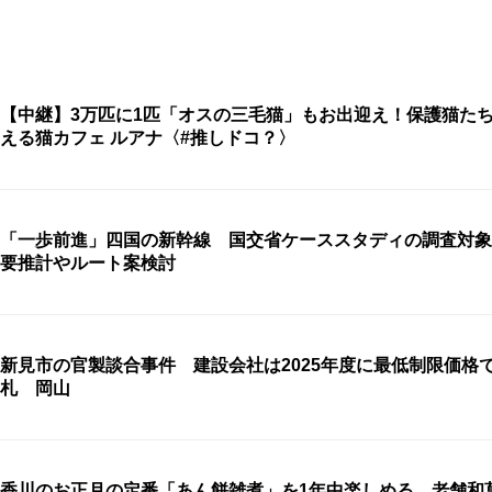
【中継】3万匹に1匹「オスの三毛猫」もお出迎え！保護猫た
える猫カフェ ルアナ〈#推しドコ？〉
「一歩前進」四国の新幹線 国交省ケーススタディの調査対象
要推計やルート案検討
新見市の官製談合事件 建設会社は2025年度に最低制限価格
札 岡山
香川のお正月の定番「あん餅雑煮」を1年中楽しめる 老舗和