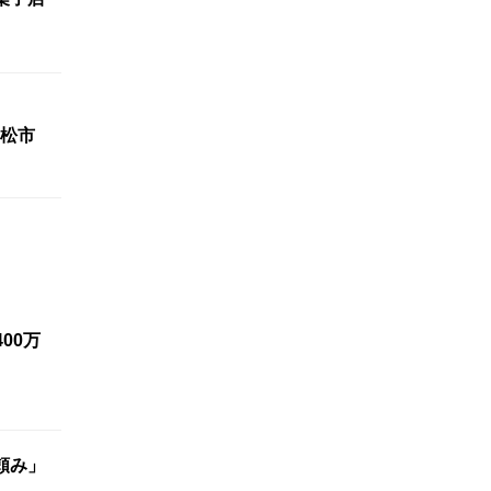
松市
00万
頼み」