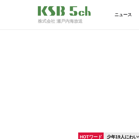
ニュース
株式会社 瀬戸内海放送
HOTワード
少年19人にわい