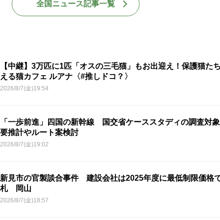
全国ニュース記事一覧
【中継】3万匹に1匹「オスの三毛猫」もお出迎え！保護猫た
える猫カフェ ルアナ〈#推しドコ？〉
2026/8/7(金)19:54
「一歩前進」四国の新幹線 国交省ケーススタディの調査対象
要推計やルート案検討
2026/8/7(金)19:02
新見市の官製談合事件 建設会社は2025年度に最低制限価格
札 岡山
2026/8/7(金)18:57