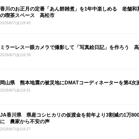
香川のお正月の定番「あん餅雑煮」を1年中楽しめる 老舗和
の喫茶スペース 高松市
2026/8/7(金)18:45
ミラーレス一眼カメラで撮影して「写真絵日記」を作ろう 高
2026/8/7(金)18:39
岡山県 熊本地震の被災地にDMATコーディネーターを第4次
2026/8/7(金)18:31
JA香川県 県産コシヒカリの仮渡金を前年より3割減の1万800
に 農家から不安の声
2026/8/7(金)18:27