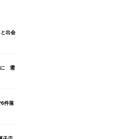
ちと出会
に 需
で6件落
菓子店