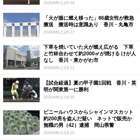
2026/8/8(土)20:34
「火が服に燃え移った」86歳女性が救急
搬送 搬送時は意識あり 香川・丸亀市
2026/8/8(土)20:27
下草を焼いていた火が燃え広がる 下草
と竹林合わせて約2000㎡が焼ける けが人
なし 香川・東かがわ市
2026/8/8(土)19:13
【試合経過】夏の甲子園1回戦 香川・英
明が関東第一に勝利
2026/8/8(土)18:50
ビニールハウスからシャインマスカット
約200房を盗んだ疑い ネットで販売か
無職の男（42）逮捕 岡山県警
2026/8/8(土)18:15