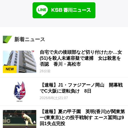
新着ニュース
自宅で夫の後頭部など切り付けたか…女
(51)を殺人未遂容疑で逮捕 女は殺意を
否認 香川・高松市
NEW
26分前
【速報】J1・ファジアーノ岡山 開幕戦
でC大阪に逆転負け 8日
2026/8/8(土)21:07
【速報】夏の甲子園 英明(香川)が関東第
一(東東京)との投手戦制す エース冨岡は9
回1失点完投