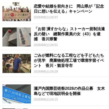
恋愛や結婚を前向きに 岡山県が「記念
日に想いを伝える」キャンペーン
2026/8/8(土)16:57
「お前 潰すからな」ストーカー規制法違
反の疑い 縫製作業員の女（43）を逮
捕 香川県警
2026/8/8(土)16:51
ごみが燃料になる工程などを子どもたち
が見学 廃棄物処理工場で環境学習イベ
ント 香川・観音寺市
2026/8/8(土)16:29
瀬戸内国際芸術祭2028の作品公募 女木
島などで現地説明会を開催
2026/8/8(土)16:15