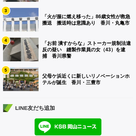
3
「火が服に燃え移った」86歳女性が救急
搬送 搬送時は意識あり 香川・丸亀市
4
「お前 潰すからな」ストーカー規制法違
反の疑い 縫製作業員の女（43）を逮
捕 香川県警
5
父母ケ浜近くに新しいリノベーションホ
テルが誕生 香川・三豊市
LINE友だち追加