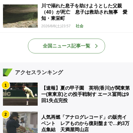
川で溺れた息子を助けようとした父親
（40）が死亡 息子は救助され無事 愛
知・東栄町
社会
2026/8/8(土)23:57
全国ニュース記事一覧
アクセスランキング
1
【速報】夏の甲子園 英明(香川)が関東第
一(東東京)との投手戦制す エース冨岡は9
回1失点完投
2
人気再燃「アナログレコード」の販売イ
ベント レアものから復刻盤まで…約3万
点集結 天満屋岡山店