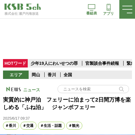
番組表
アプリ
株式会社 瀬戸内海放送
HOTワード
少年19人にわいせつの罪
官製談合事件続報
緊急
エリア
岡山
香川
全国
ニュース
実質的に神戸泊 フェリーに泊まって2日間万博を楽
しめる「ふね泊」 ジャンボフェリー
2025/6/17 09:37
香川
交通
生活・話題
観光