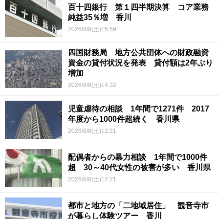
百十四銀行 第１四半期決算 コア業務
純益35％増 香川
2026/8/8(土)15:59
四国財務局 地方公共団体への財政融資
資金の貸付状況を発表 貸付額は2年ぶり
増加
2026/8/8(土)14:32
児童虐待の相談 1年間で1271件 2017
年度から1000件超続く 香川県
2026/8/8(土)12:31
配偶者からの暴力相談 1年間で1000件
超 30～40代女性の被害が多い 香川県
2026/8/8(土)12:21
都市と地方の「二地域居住」 観音寺市
が暮らし体験ツアー 香川