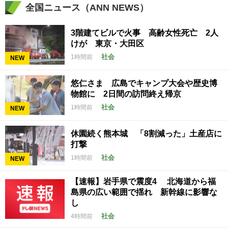
全国ニュース（ANN NEWS）
3階建てビルで火事 高齢女性死亡 2人
けが 東京・大田区
社会
1時間前
NEW
悠仁さま 広島でキャンプ大会や歴史博
物館に 2日間の訪問終え帰京
社会
1時間前
NEW
休園続く熊本城 「8割減った」土産店に
打撃
社会
1時間前
NEW
【速報】岩手県で震度4 北海道から福
島県の広い範囲で揺れ 新幹線に影響な
し
社会
4時間前