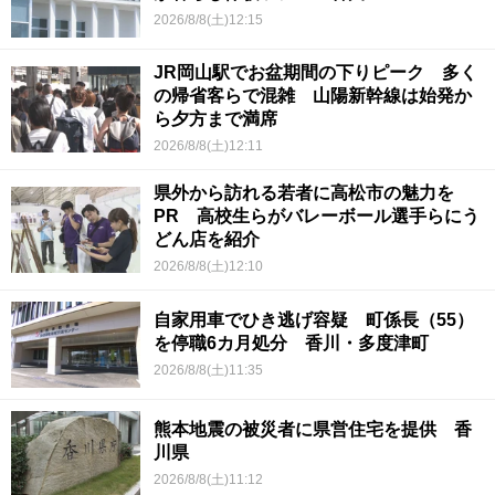
2026/8/8(土)12:15
JR岡山駅でお盆期間の下りピーク 多く
の帰省客らで混雑 山陽新幹線は始発か
ら夕方まで満席
2026/8/8(土)12:11
県外から訪れる若者に高松市の魅力を
PR 高校生らがバレーボール選手らにう
どん店を紹介
2026/8/8(土)12:10
自家用車でひき逃げ容疑 町係長（55）
を停職6カ月処分 香川・多度津町
2026/8/8(土)11:35
熊本地震の被災者に県営住宅を提供 香
川県
2026/8/8(土)11:12