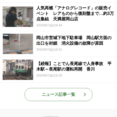
人気再燃「アナログレコード」の販売イ
ベント レアものから復刻盤まで…約3万
点集結 天満屋岡山店
2026/8/7(金)16:44
岡山市営城下地下駐車場 岡山駅方面の
出口を封鎖 消火設備の故障が原因
2026/8/7(金)16:31
【続報】ことでん長尾線で人身事故 平
木駅～長尾駅の運転再開 香川
2026/8/7(金)16:20
ニュース記事一覧