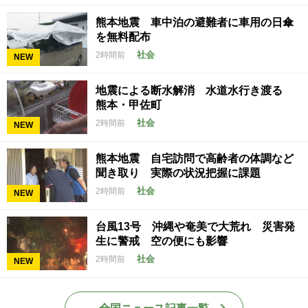
熊本地震 車中泊の避難者に車用の日傘
を無料配布
社会
2時間前
NEW
地震による断水解消 水道水行き渡る
熊本・甲佐町
社会
2時間前
NEW
熊本地震 自宅訪問で高齢者の体調など
聞き取り 実際の状況把握に課題
社会
2時間前
NEW
台風13号 沖縄や奄美で大荒れ 災害発
生に警戒 空の便にも影響
社会
2時間前
NEW