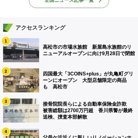
全国ニュース記事一覧
アクセスランキング
1
高松市の市場水族館 新屋島水族館のリ
ニューアルオープンに向け9月28日で閉館
2
四国最大「3COINS+plus」が丸亀町グリ
ーンにオープン 大型店舗限定の商品
も 高松市
3
接骨院院長らによる自動車保険金詐欺
被害総額は2700万円超 香川県警が最終
送検、捜査本部解散
4
父母ケ浜近くに新しいリノベーションホ