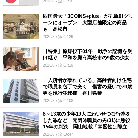
2026/8/7(金)17:30
四国最大「3COINS+plus」が丸亀町グリ
ーンにオープン 大型店舗限定の商品
も 高松市
2026/8/7(金)17:29
【特集】原爆投下81年 戦争の記憶を受
け継ぐ…平和を願う高松市の9歳の少女
2026/8/7(金)17:19
「入所者が暴れている」高齢者向け住宅
で職員を包丁で突く 傷害の疑いで79歳
男を現行犯逮捕 香川県警
2026/8/7(金)17:08
8～13歳の少年19人にわいせつな行為を
した罪など 元団体職員の男(31)に懲役
15年の判決 岡山地裁「常習性は際立っ
ていて被害結果も非常に重い」
2026/8/7(金)16:47