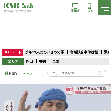
番組表
アプリ
株式会社 瀬戸内海放送
HOTワード
少年19人にわいせつの罪
官製談合事件続報
緊急
エリア
岡山
香川
全国
ニュース