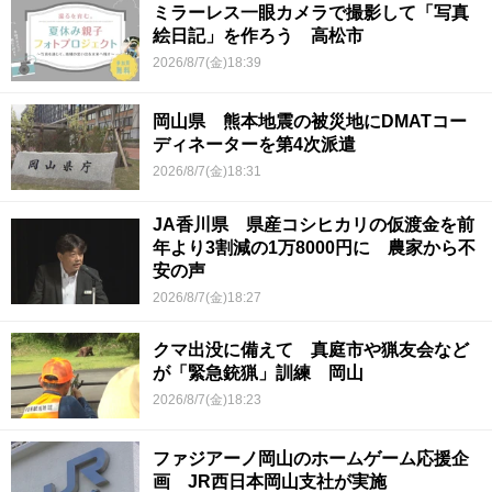
ミラーレス一眼カメラで撮影して「写真
絵日記」を作ろう 高松市
2026/8/7(金)18:39
岡山県 熊本地震の被災地にDMATコー
ディネーターを第4次派遣
2026/8/7(金)18:31
JA香川県 県産コシヒカリの仮渡金を前
年より3割減の1万8000円に 農家から不
安の声
2026/8/7(金)18:27
クマ出没に備えて 真庭市や猟友会など
が「緊急銃猟」訓練 岡山
2026/8/7(金)18:23
ファジアーノ岡山のホームゲーム応援企
画 JR西日本岡山支社が実施