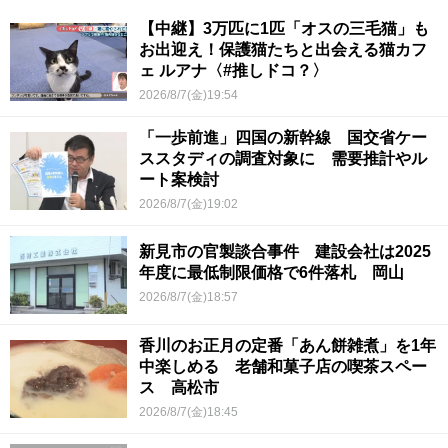
【中継】3万匹に1匹「オスの三毛猫」も
お出迎え！保護猫たちと出会える猫カフ
ェ ルアナ〈#推しドコ？〉
2026/8/7(金)19:54
「一歩前進」四国の新幹線 国交省ケー
ススタディの調査対象に 需要推計やル
ート案検討
2026/8/7(金)19:02
新見市の官製談合事件 建設会社は2025
年度に最低制限価格で6件落札 岡山
2026/8/7(金)18:57
香川のお正月の定番「あん餅雑煮」を1年
中楽しめる 老舗和菓子店の喫茶スペー
ス 高松市
2026/8/7(金)18:45