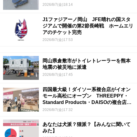
2026/8/7(金)18:14
J1ファジアーノ岡山 JFE晴れの国スタ
ジアムで開催の第2節長崎戦 ホームエリ
アのチケット完売
2026/8/7(金)17:53
岡山県倉敷市がトイレトレーラーを熊本
地震の被災地に派遣
2026/8/7(金)17:45
四国最大級！ダイソー系複合店がイオン
モール高松にオープン THREEPPY・
Standard Products・DAISOの複合店は
香川県初
2026/8/7(金)17:32
あなたは犬派？猫派？【みんなに聞いて
みた】