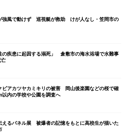
が強風で動けず 巡視艇が救助 けが人なし・笠岡市の
性の疾患に起因する溺死」 倉敷市の海水浴場で水難事
死亡
クビアカツヤカミキリの被害 岡山後楽園などの桜で確
km以内の学校や公園を調査へ
伝えるパネル展 被爆者の記憶をもとに高校生が描いた
市