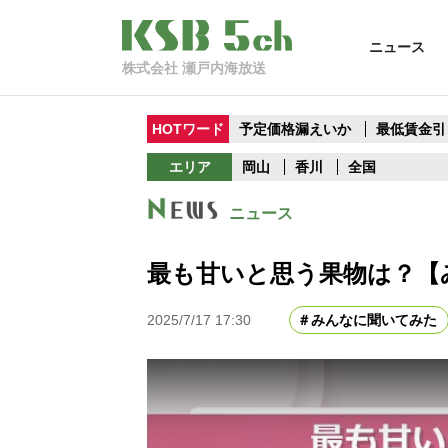
ニュース
株式会社 瀬戸内海放送
HOTワード
予定価格漏えいか
最低賃金引
エリア
岡山
香川
全国
ニュース
最も甘いと思う果物は？【
2025/7/17 17:30
みんなに聞いてみた