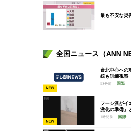
最も不安な災
全国ニュース（ANN N
台北中心への
統も訓練視察
国際
53分前
NEW
フーシ派がイ
激化の準備」
国際
1時間前
NEW