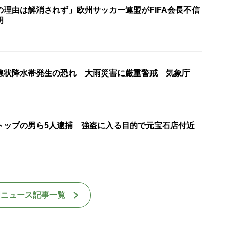
の理由は解消されず」欧州サッカー連盟がFIFA会長不信
明
線状降水帯発生の恐れ 大雨災害に厳重警戒 気象庁
”トップの男ら5人逮捕 強盗に入る目的で元宝石店付近
国ニュース記事一覧