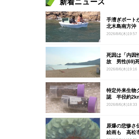
新着ニュース
手漕ぎボート
北木島南方沖
2026/8/6(木)19:57
死因は「内因
故 男性(69)
2026/8/6(木)19:16
特定外来生物
認 半径約2
2026/8/6(木)18:33
原爆の悲惨さ
絵画も 高松