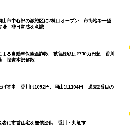
岡山市中心部の激戦区に2棟目オープン 市街地を一望
浴場…非日常感を意識
による自動車保険金詐欺 被害総額は2700万円超 香川
検、捜査本部解散
げ答申 香川は1092円、岡山は1104円 過去2番目の
災者に市営住宅を無償提供 香川・丸亀市