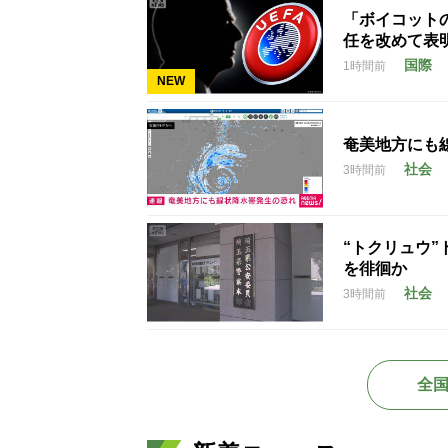
「ボイコット
任を改めて表
国際
1時間前
NEW
奄美地方にも
社会
3時間前
“トクリュウ
を徘徊か
社会
3時間前
全