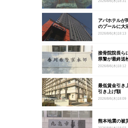
2026/8/6(木)18:31
アパホテルが
のプールに大
2026/8/6(木)18:13
接骨院院長ら
県警が最終送
2026/8/6(木)18:12
最低賃金引き上
引き上げ額
2026/8/6(木)18:09
熊本地震の被