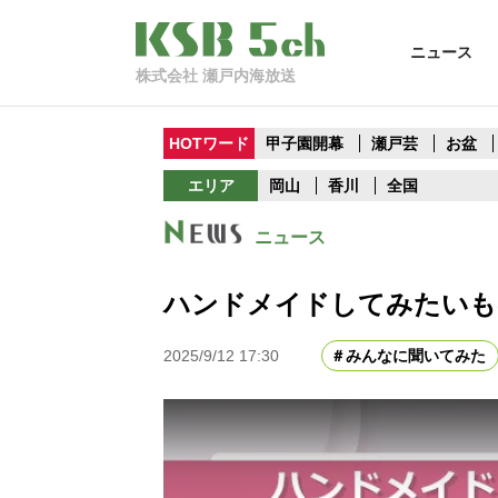
ニュース
株式会社 瀬戸内海放送
HOTワード
甲子園開幕
瀬戸芸
お盆
エリア
岡山
香川
全国
ニュース
ハンドメイドしてみたいも
2025/9/12 17:30
みんなに聞いてみた