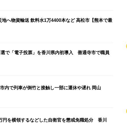
地へ物資輸送 飲料水1万4400本など 高松市【熊本で最
知事選で「電子投票」を香川県内初導入 善通寺市で職員
JR赤穂線 備前市内で列車が倒竹と接触し一部に運休や遅れ 岡山
2万円を横領するなどした自衛官を懲戒免職処分 香川