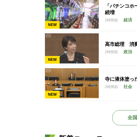
「パチンコホー
続増
経済
2時間前
NEW
高市総理 消
政治
2時間前
NEW
寺に液体塗っ
社会
2時間前
NEW
全