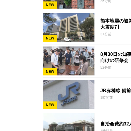
25分前
NEW
熊本地震の被災
大震度7】
37分前
NEW
8月30日の
向けの研修会
52分前
NEW
1時間前
NEW
自治会費約3