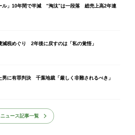
ル」10年間で半減 “淘汰”は一段落 総売上高2年連
費減税めぐり 2年後に戻すのは「私の覚悟」
た男に有罪判決 千葉地裁「厳しく非難されるべき」
国ニュース記事一覧