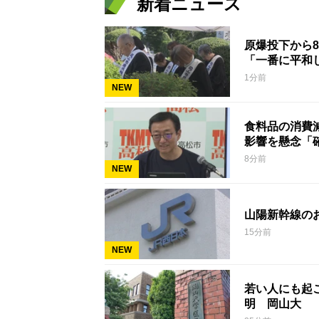
新着ニュース
原爆投下から
「一番に平和
1分前
NEW
食料品の消費
影響を懸念「
8分前
NEW
山陽新幹線の
15分前
NEW
若い人にも起こ
明 岡山大