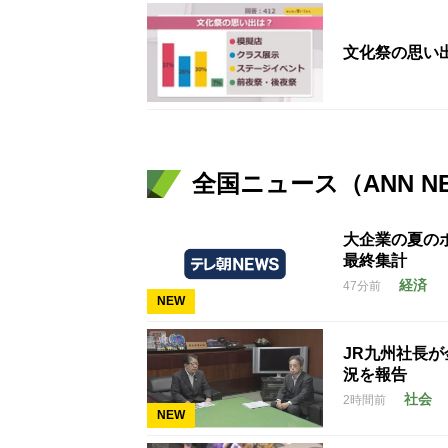
文化祭の思い
全国ニュース（ANN N
大企業の夏のボ
最終集計
経済
47分前
NEW
JR九州社長
況を報告
社会
2時間前
NEW