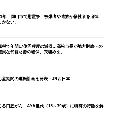
81年 岡山市で慰霊祭 被爆者や遺族が犠牲者を追悼
しかない」
減税で年間17億円程度の減収…高松市長が地方財政への
確実な代替財源の確保、穴埋めを」
お盆期間の運転計画を発表・JR西日本
る口腔がん AYA世代（15～39歳）に特有の特徴を解