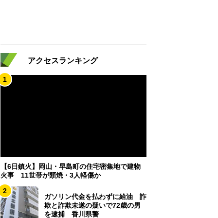
アクセスランキング
1
【6日鎮火】岡山・早島町の住宅密集地で建物
火事 11世帯が類焼・3人軽傷か
2
ガソリン代金を払わずに給油 詐
欺と詐欺未遂の疑いで72歳の男
を逮捕 香川県警