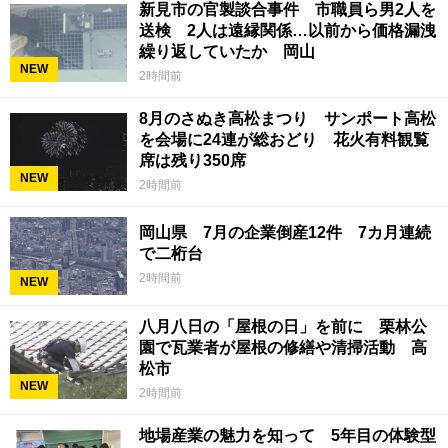
新見市の官製談合事件 市職員ら男2人を
送検 2人は遠縁関係…以前から価格漏洩
繰り返していたか 岡山
NEW
2時間前
8月のさぬき高松まつり サンポート高松
を会場に24連が総おどり 花火有料観覧
席は残り350席
NEW
2時間前
岡山県 7月の企業倒産12件 7カ月連続
で二桁台
2時間前
NEW
八月八日の「屋根の日」を前に 栗林公
園で瓦業者が屋根の修繕や清掃活動 高
松市
NEW
2時間前
地場産業の魅力を知って 5年目の体験型