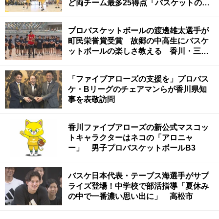
ど両チーム最多25得点「バスケットの熱
が香川で増していくことを期待」
プロバスケットボールの渡邊雄太選手が
町民栄誉賞受賞 故郷の中高生にバスケ
ットボールの楽しさ教える 香川・三木
町
「ファイブアローズの支援を」プロバス
ケ・Bリーグのチェアマンらが香川県知
事を表敬訪問
香川ファイブアローズの新公式マスコッ
トキャラクターはネコの「アロニャ
ー」 男子プロバスケットボールB3
バスケ日本代表・テーブス海選手がサプ
ライズ登場！中学校で部活指導「夏休み
の中で一番濃い思い出に」 高松市