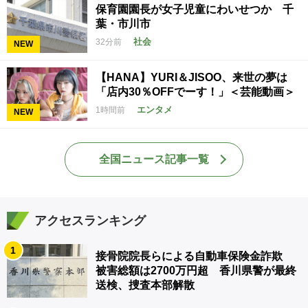
保育園園長が女子児童にわいせつか 千
葉・市川市
社会
32分前
NEW
【HANA】YURI＆JISOO、来世の夢は
「店内30％OFFでーす！」＜芸能動画＞
エンタメ
1時間前
NEW
全国ニュース記事一覧
アクセスランキング
1
接骨院院長らによる自動車保険金詐欺
被害総額は2700万円超 香川県警が最終
送検、捜査本部解散