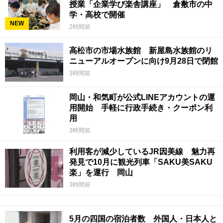
授業「企業学び楽舎講座」 倉敷市の中
学・高校で開催
NEW
2時間前
高松市の市場水族館 新屋島水族館のリ
ニューアルオープンに向け9月28日で閉館
3時間前
岡山・和気町が公式LINEアカウントの運
用開始 手軽に行政手続き・クーポン利
用
3時間前
利用客が減少しているJR因美線 魅力再
発見で10月に観光列車「SAKU美SAKU
楽」を運行 岡山
3時間前
5月の四国の宿泊者数 外国人・日本人と