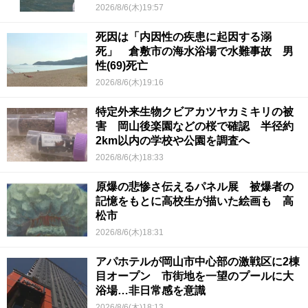
2026/8/6(木)19:57
死因は「内因性の疾患に起因する溺
死」 倉敷市の海水浴場で水難事故 男
性(69)死亡
2026/8/6(木)19:16
特定外来生物クビアカツヤカミキリの被
害 岡山後楽園などの桜で確認 半径約
2km以内の学校や公園を調査へ
2026/8/6(木)18:33
原爆の悲惨さ伝えるパネル展 被爆者の
記憶をもとに高校生が描いた絵画も 高
松市
2026/8/6(木)18:31
アパホテルが岡山市中心部の激戦区に2棟
目オープン 市街地を一望のプールに大
浴場…非日常感を意識
2026/8/6(木)18:13