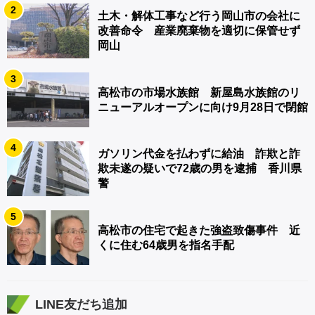
2
土木・解体工事など行う岡山市の会社に
改善命令 産業廃棄物を適切に保管せず
岡山
3
高松市の市場水族館 新屋島水族館のリ
ニューアルオープンに向け9月28日で閉館
4
ガソリン代金を払わずに給油 詐欺と詐
欺未遂の疑いで72歳の男を逮捕 香川県
警
5
高松市の住宅で起きた強盗致傷事件 近
くに住む64歳男を指名手配
LINE友だち追加