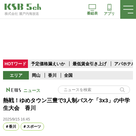
番組表
アプリ
株式会社 瀬戸内海放送
HOTワード
予定価格漏えいか
最低賃金引き上げ
アパホテル
エリア
岡山
香川
全国
ニュース
熱戦！ゆめタウン三豊で3人制バスケ「3x3」の中学
生大会 香川
2025/9/15 16:45
香川
スポーツ