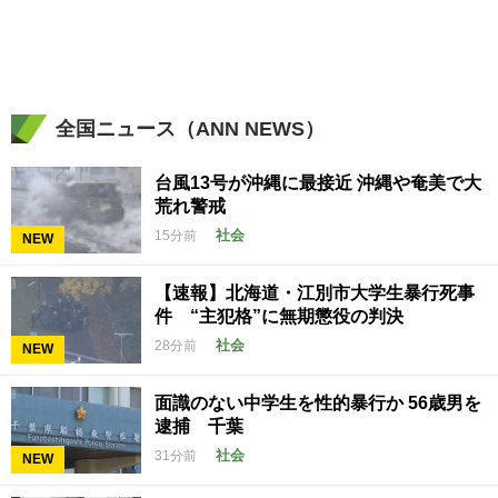
全国ニュース（ANN NEWS）
台風13号が沖縄に最接近 沖縄や奄美で大
荒れ警戒
社会
15分前
NEW
【速報】北海道・江別市大学生暴行死事
件 “主犯格”に無期懲役の判決
社会
28分前
NEW
面識のない中学生を性的暴行か 56歳男を
逮捕 千葉
社会
31分前
NEW