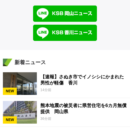
新着ニュース
【速報】さぬき市でイノシシにかまれた
男性が軽傷 香川
14分前
NEW
熊本地震の被災者に県営住宅を6カ月無償
提供 岡山県
36分前
NEW