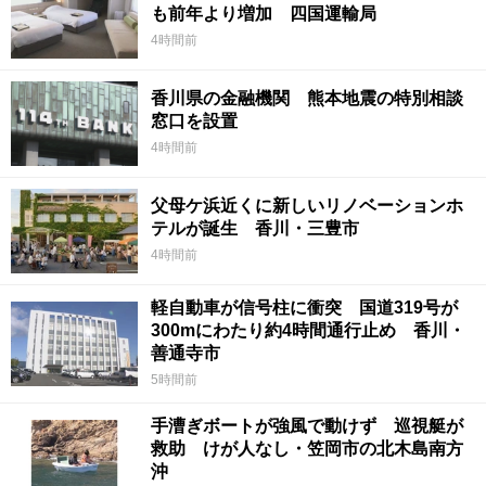
も前年より増加 四国運輸局
4時間前
香川県の金融機関 熊本地震の特別相談
窓口を設置
4時間前
父母ケ浜近くに新しいリノベーションホ
テルが誕生 香川・三豊市
4時間前
軽自動車が信号柱に衝突 国道319号が
300mにわたり約4時間通行止め 香川・
善通寺市
5時間前
手漕ぎボートが強風で動けず 巡視艇が
救助 けが人なし・笠岡市の北木島南方
沖