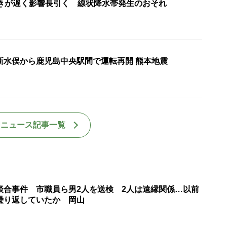
動きが遅く影響長引く 線状降水帯発生のおそれ
新水俣から鹿児島中央駅間で運転再開 熊本地震
国ニュース記事一覧
談合事件 市職員ら男2人を送検 2人は遠縁関係…以前
繰り返していたか 岡山