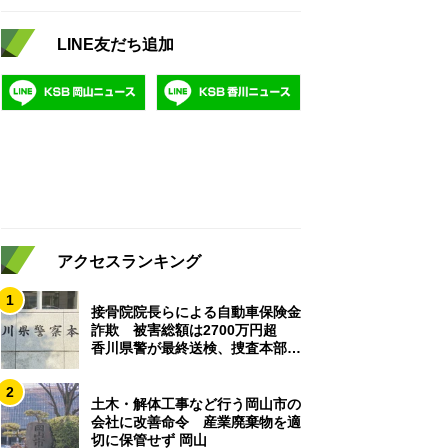
LINE友だち追加
アクセスランキング
1
接骨院院長らによる自動車保険金
詐欺 被害総額は2700万円超
香川県警が最終送検、捜査本部解
散
2
土木・解体工事など行う岡山市の
会社に改善命令 産業廃棄物を適
切に保管せず 岡山