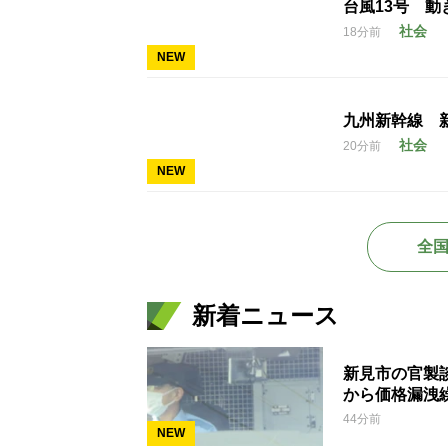
台風13号 
社会
18分前
NEW
九州新幹線 
社会
20分前
NEW
全
新着ニュース
新見市の官製
から価格漏洩
44分前
NEW