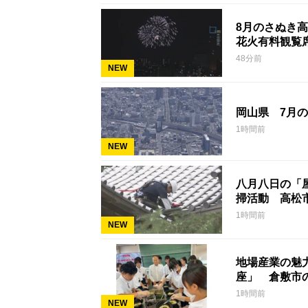
8月のさぬき
花火有料観覧
48分前
NEW
岡山県 7月の
1時間前
NEW
八月八日の「
掃活動 高松
1時間前
NEW
地場産業の魅
座」 倉敷市
1時間前
NEW