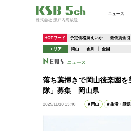
ニュース
株式会社 瀬戸内海放送
HOTワード
予定価格漏えいか
最低賃金引
エリア
岡山
香川
全国
ニュース
落ち葉掃きで岡山後楽園を
隊」募集 岡山県
2025/11/10 13:40
岡山
生活・話題