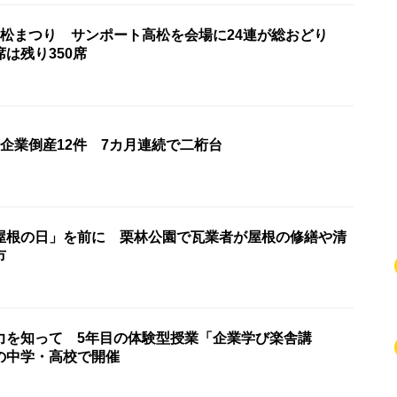
高松まつり サンポート高松を会場に24連が総おどり
席は残り350席
企業倒産12件 7カ月連続で二桁台
屋根の日」を前に 栗林公園で瓦業者が屋根の修繕や清
市
力を知って 5年目の体験型授業「企業学び楽舎講
の中学・高校で開催