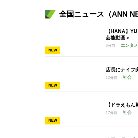
全国ニュース（ANN N
【HANA】Y
芸能動画＞
エンタメ
6分前
NEW
店長にナイフ
社会
12分前
NEW
【ドラえもん
社会
17分前
NEW