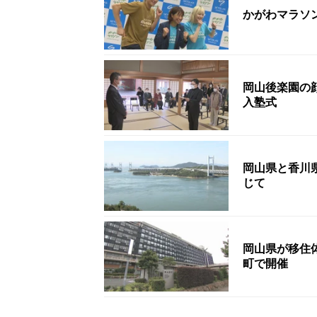
かがわマラソン
岡山後楽園の
入塾式
岡山県と香川
じて
岡山県が移住
町で開催