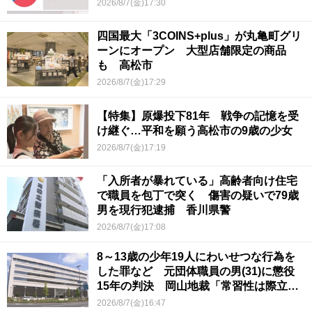
2026/8/7(金)17:30
四国最大「3COINS+plus」が丸亀町グリ
ーンにオープン 大型店舗限定の商品
も 高松市
2026/8/7(金)17:29
【特集】原爆投下81年 戦争の記憶を受
け継ぐ…平和を願う高松市の9歳の少女
2026/8/7(金)17:19
「入所者が暴れている」高齢者向け住宅
で職員を包丁で突く 傷害の疑いで79歳
男を現行犯逮捕 香川県警
2026/8/7(金)17:08
8～13歳の少年19人にわいせつな行為を
した罪など 元団体職員の男(31)に懲役
15年の判決 岡山地裁「常習性は際立っ
ていて被害結果も非常に重い」
2026/8/7(金)16:47