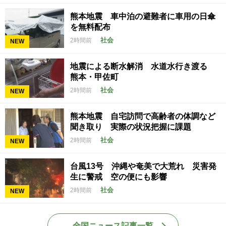
熊本地震 車中泊の避難者に車用の日傘
を無料配布
社会
2時間前
NEW
地震による断水解消 水道水行き渡る
熊本・甲佐町
社会
2時間前
NEW
熊本地震 自宅訪問で高齢者の体調など
聞き取り 実際の状況把握に課題
社会
2時間前
NEW
台風13号 沖縄や奄美で大荒れ 災害発
生に警戒 空の便にも影響
社会
2時間前
NEW
全国ニュース記事一覧