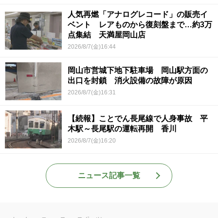
人気再燃「アナログレコード」の販売イ
ベント レアものから復刻盤まで…約3万
点集結 天満屋岡山店
2026/8/7(金)16:44
岡山市営城下地下駐車場 岡山駅方面の
出口を封鎖 消火設備の故障が原因
2026/8/7(金)16:31
【続報】ことでん長尾線で人身事故 平
木駅～長尾駅の運転再開 香川
2026/8/7(金)16:20
ニュース記事一覧