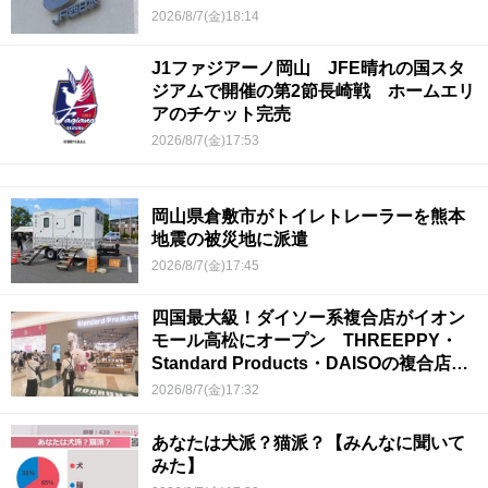
2026/8/7(金)18:14
J1ファジアーノ岡山 JFE晴れの国スタ
ジアムで開催の第2節長崎戦 ホームエリ
アのチケット完売
2026/8/7(金)17:53
岡山県倉敷市がトイレトレーラーを熊本
地震の被災地に派遣
2026/8/7(金)17:45
四国最大級！ダイソー系複合店がイオン
モール高松にオープン THREEPPY・
Standard Products・DAISOの複合店は
香川県初
2026/8/7(金)17:32
あなたは犬派？猫派？【みんなに聞いて
みた】