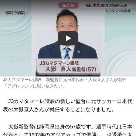
Play
J3カマタマーレ讃岐 新監督に元日本代表・大嶽直人さんが就任
「アグレッシブに戦い抜きたい」
J3カマタマーレ讃岐の新しい監督に元サッカー日本代
表の大嶽直人さんが就任することになりました。
大嶽新監督は静岡県出身の57歳です。選手時代は日本
代表として1992年のアジアカップで優勝し、引退後は女