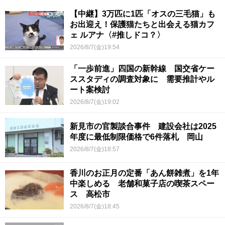
【中継】3万匹に1匹「オスの三毛猫」も
お出迎え！保護猫たちと出会える猫カフ
ェ ルアナ〈#推しドコ？〉
2026/8/7(金)19:54
「一歩前進」四国の新幹線 国交省ケー
ススタディの調査対象に 需要推計やル
ート案検討
2026/8/7(金)19:02
新見市の官製談合事件 建設会社は2025
年度に最低制限価格で6件落札 岡山
2026/8/7(金)18:57
香川のお正月の定番「あん餅雑煮」を1年
中楽しめる 老舗和菓子店の喫茶スペー
ス 高松市
2026/8/7(金)18:45