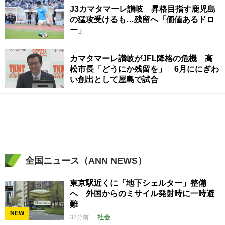
J3カマタマーレ讃岐 昇格目指す鹿児島
の猛攻受けるも…残留へ「価値あるドロ
ー」
カマタマーレ讃岐がJFL降格の危機 高
松市長「どうにか残留を」 6月ににぎわ
い創出として屋島で試合
全国ニュース（ANN NEWS）
東京駅近くに「地下シェルター」整備
へ 外国からのミサイル発射時に一時避
難
NEW
社会
32分前