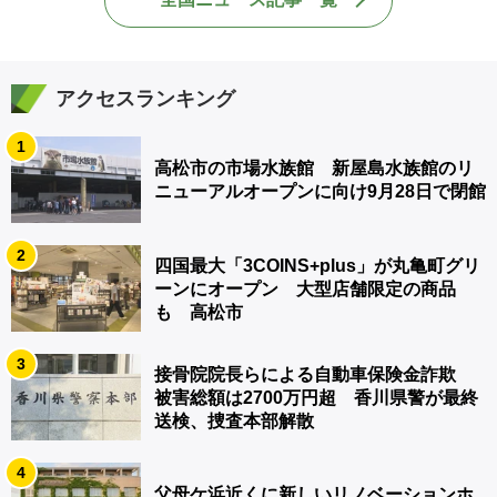
アクセスランキング
1
高松市の市場水族館 新屋島水族館のリ
ニューアルオープンに向け9月28日で閉館
2
四国最大「3COINS+plus」が丸亀町グリ
ーンにオープン 大型店舗限定の商品
も 高松市
3
接骨院院長らによる自動車保険金詐欺
被害総額は2700万円超 香川県警が最終
送検、捜査本部解散
4
父母ケ浜近くに新しいリノベーションホ