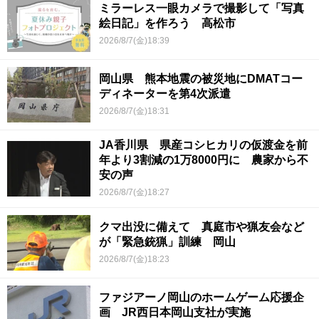
ミラーレス一眼カメラで撮影して「写真
絵日記」を作ろう 高松市
2026/8/7(金)18:39
岡山県 熊本地震の被災地にDMATコー
ディネーターを第4次派遣
2026/8/7(金)18:31
JA香川県 県産コシヒカリの仮渡金を前
年より3割減の1万8000円に 農家から不
安の声
2026/8/7(金)18:27
クマ出没に備えて 真庭市や猟友会など
が「緊急銃猟」訓練 岡山
2026/8/7(金)18:23
ファジアーノ岡山のホームゲーム応援企
画 JR西日本岡山支社が実施