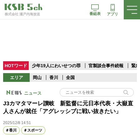
番組表
アプリ
株式会社 瀬戸内海放送
HOTワード
少年19人にわいせつの罪
官製談合事件続報
緊急
エリア
岡山
香川
全国
ニュース
J3カマタマーレ讃岐 新監督に元日本代表・大嶽直
人さんが就任「アグレッシブに戦い抜きたい」
2025/12/8 14:51
香川
スポーツ