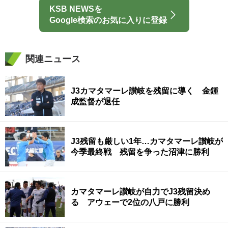
KSB NEWSを
Google検索のお気に入りに登録
関連ニュース
J3カマタマーレ讃岐を残留に導く 金鍾
成監督が退任
J3残留も厳しい1年…カマタマーレ讃岐が
今季最終戦 残留を争った沼津に勝利
カマタマーレ讃岐が自力でJ3残留決め
る アウェーで2位の八戸に勝利