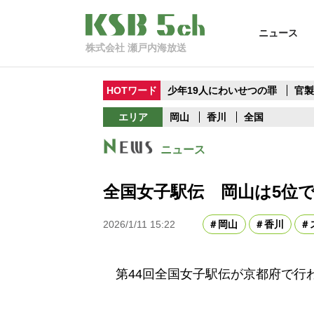
ニュース
株式会社 瀬戸内海放送
HOTワード
少年19人にわいせつの罪
官
エリア
岡山
香川
全国
ニュース
全国女子駅伝 岡山は5位で
2026/1/11 15:22
岡山
香川
第44回全国女子駅伝が京都府で行