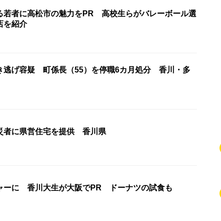
る若者に高松市の魅力をPR 高校生らがバレーボール選
店を紹介
き逃げ容疑 町係長（55）を停職6カ月処分 香川・多
災者に県営住宅を提供 香川県
ャーに 香川大生が大阪でPR ドーナツの試食も