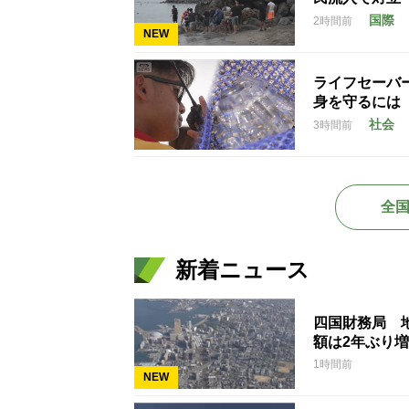
国際
2時間前
NEW
ライフセーバ
身を守るには
社会
3時間前
全
新着ニュース
四国財務局 
額は2年ぶり
1時間前
NEW