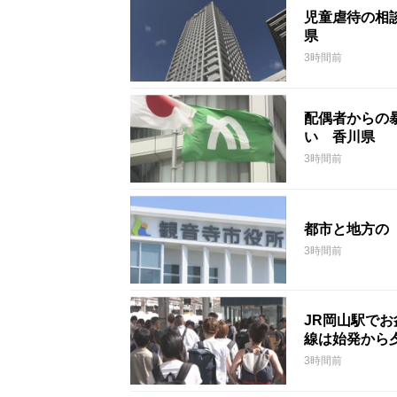
児童虐待の相談
県
3時間前
配偶者からの暴
い 香川県
3時間前
都市と地方の
3時間前
JR岡山駅で
線は始発から
3時間前