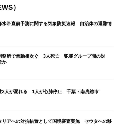
EWS）
降水帯直前予測に関する気象防災速報 自治体の避難情
刑務所で暴動相次ぐ 3人死亡 犯罪グループ間の対
景か
性2人が溺れる 1人が心肺停止 千葉・南房総市
タリアへの対抗措置として国境審査実施 セウタへの移