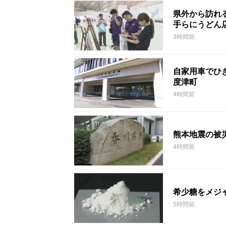
県外から訪れ
手らにうどん
3時間前
自家用車でひ
度津町
4時間前
熊本地震の被
4時間前
希少糖をメジ
5時間前