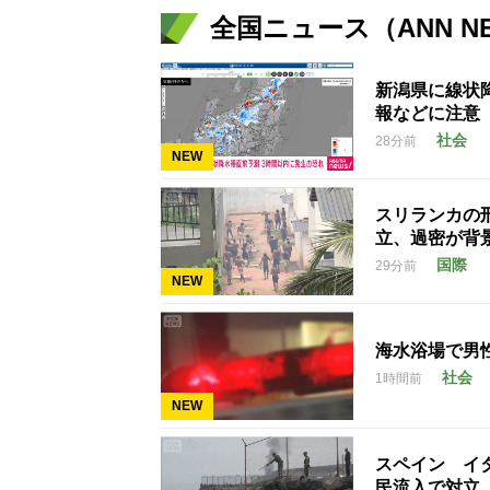
全国ニュース（ANN N
新潟県に線状
報などに注意
社会
28分前
NEW
スリランカの
立、過密が背
国際
29分前
NEW
海水浴場で男
社会
1時間前
NEW
スペイン イ
民流入で対立