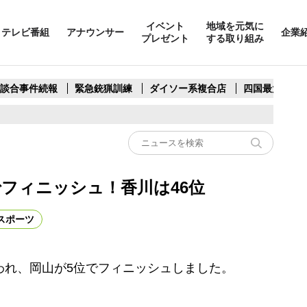
イベント
地域を元気に
テレビ番組
アナウンサー
企業
プレゼント
する取り組み
製談合事件続報
緊急銃猟訓練
ダイソー系複合店
四国最大スリ
フィニッシュ！香川は46位
スポーツ
われ、岡山が5位でフィニッシュしました。