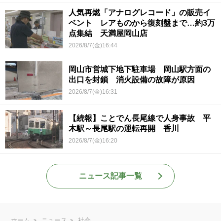
人気再燃「アナログレコード」の販売イ
ベント レアものから復刻盤まで…約3万
点集結 天満屋岡山店
2026/8/7(金)16:44
岡山市営城下地下駐車場 岡山駅方面の
出口を封鎖 消火設備の故障が原因
2026/8/7(金)16:31
【続報】ことでん長尾線で人身事故 平
木駅～長尾駅の運転再開 香川
2026/8/7(金)16:20
ニュース記事一覧
ホーム
ニュース
社会