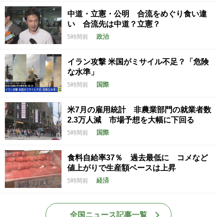
中道・立憲・公明 合流をめぐり食い違
い 合流先は中道？立憲？
政治
5時間前
イラン攻撃 米国がミサイル不足？「危険
な水準」
国際
5時間前
米7月の雇用統計 非農業部門の就業者数
2.3万人減 市場予想を大幅に下回る
国際
5時間前
食料自給率37％ 過去最低に コメなど
値上がりで生産額ベースは上昇
経済
5時間前
全国ニュース記事一覧