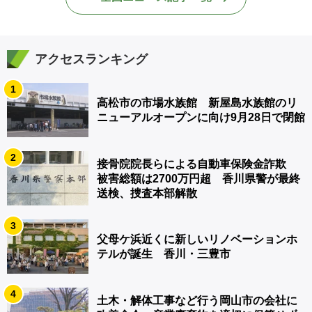
アクセスランキング
1
高松市の市場水族館 新屋島水族館のリ
ニューアルオープンに向け9月28日で閉館
2
接骨院院長らによる自動車保険金詐欺
被害総額は2700万円超 香川県警が最終
送検、捜査本部解散
3
父母ケ浜近くに新しいリノベーションホ
テルが誕生 香川・三豊市
4
土木・解体工事など行う岡山市の会社に