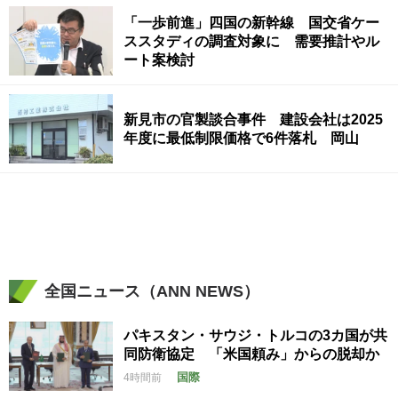
「一歩前進」四国の新幹線 国交省ケー
ススタディの調査対象に 需要推計やル
ート案検討
新見市の官製談合事件 建設会社は2025
年度に最低制限価格で6件落札 岡山
全国ニュース（ANN NEWS）
パキスタン・サウジ・トルコの3カ国が共
同防衛協定 「米国頼み」からの脱却か
国際
4時間前