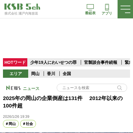
番組表
アプリ
株式会社 瀬戸内海放送
HOTワード
少年19人にわいせつの罪
官製談合事件続報
緊急
エリア
岡山
香川
全国
ニュース
2025年の岡山の企業倒産は131件 2012年以来の
100件超
2026/1/26 19:39
岡山
社会