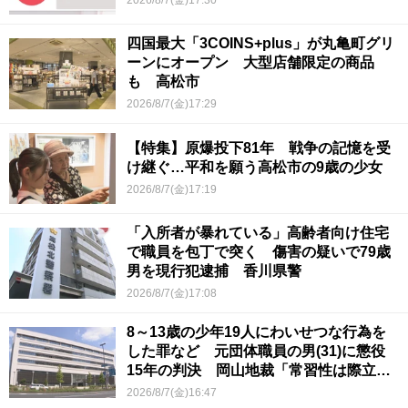
四国最大「3COINS+plus」が丸亀町グリ
ーンにオープン 大型店舗限定の商品
も 高松市
2026/8/7(金)17:29
【特集】原爆投下81年 戦争の記憶を受
け継ぐ…平和を願う高松市の9歳の少女
2026/8/7(金)17:19
「入所者が暴れている」高齢者向け住宅
で職員を包丁で突く 傷害の疑いで79歳
男を現行犯逮捕 香川県警
2026/8/7(金)17:08
8～13歳の少年19人にわいせつな行為を
した罪など 元団体職員の男(31)に懲役
15年の判決 岡山地裁「常習性は際立っ
ていて被害結果も非常に重い」
2026/8/7(金)16:47