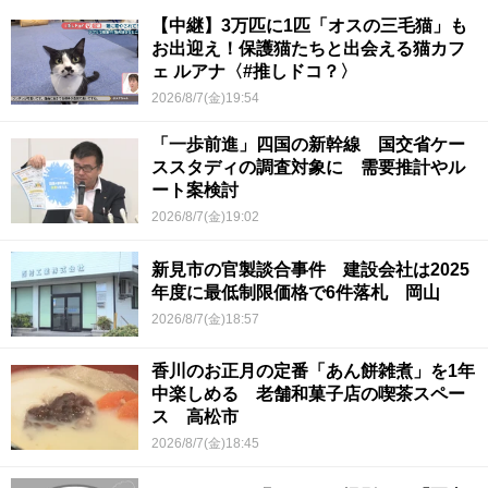
【中継】3万匹に1匹「オスの三毛猫」も
お出迎え！保護猫たちと出会える猫カフ
ェ ルアナ〈#推しドコ？〉
2026/8/7(金)19:54
「一歩前進」四国の新幹線 国交省ケー
ススタディの調査対象に 需要推計やル
ート案検討
2026/8/7(金)19:02
新見市の官製談合事件 建設会社は2025
年度に最低制限価格で6件落札 岡山
2026/8/7(金)18:57
香川のお正月の定番「あん餅雑煮」を1年
中楽しめる 老舗和菓子店の喫茶スペー
ス 高松市
2026/8/7(金)18:45