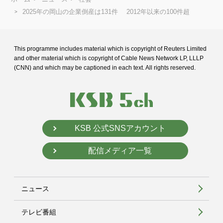
2025年の岡山の企業倒産は131件 2012年以来の100件超
This programme includes material which is copyright of Reuters Limited
and
other material which is copyright of Cable News Network LP, LLLP
(CNN) and
which may be captioned in each text. All rights reserved.
KSB 公式SNSアカウント
配信メディア一覧
ニュース
テレビ番組