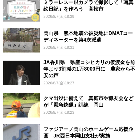
ミラーレス一眼カメラで撮影して「写真
絵日記」を作ろう 高松市
2026/8/7(金)18:39
岡山県 熊本地震の被災地にDMATコー
ディネーターを第4次派遣
2026/8/7(金)18:31
JA香川県 県産コシヒカリの仮渡金を前
年より3割減の1万8000円に 農家から不
安の声
2026/8/7(金)18:27
クマ出没に備えて 真庭市や猟友会など
が「緊急銃猟」訓練 岡山
2026/8/7(金)18:23
ファジアーノ岡山のホームゲーム応援企
画 JR西日本岡山支社が実施