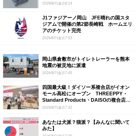
2026/8/7(金)18:14
J1ファジアーノ岡山 JFE晴れの国スタ
ジアムで開催の第2節長崎戦 ホームエリ
アのチケット完売
2026/8/7(金)17:53
岡山県倉敷市がトイレトレーラーを熊本
地震の被災地に派遣
2026/8/7(金)17:45
四国最大級！ダイソー系複合店がイオン
モール高松にオープン THREEPPY・
Standard Products・DAISOの複合店は
香川県初
2026/8/7(金)17:32
あなたは犬派？猫派？【みんなに聞いて
みた】
2026/8/7(金)17:30