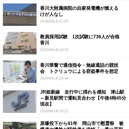
香川大附属病院の自家発電機が燃える
けが人なし
2026/8/6(木)17:05
教員採用試験 1次試験に736人が合格
香川
2026/8/6(木)16:59
香川県警で通信指令・無線通話の競技
会 トクリュウによる窃盗事件を想定
2026/8/6(木)16:58
JR姫新線 走行中に揺れを感知 津山駅
～新見駅間で運転見合わせ【午後4時45分
現在】
2026/8/6(木)16:52
原爆投下から81年 岡山市で慰霊祭 被