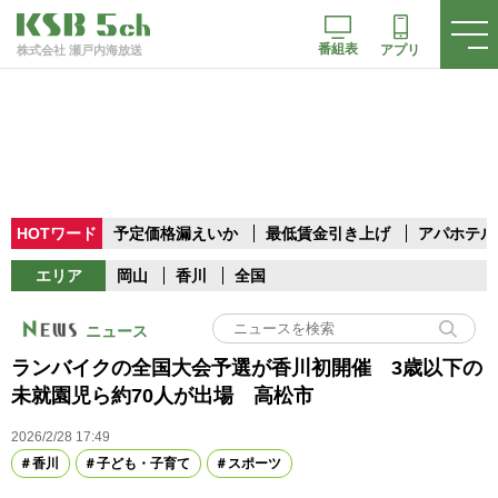
番組表
アプリ
株式会社 瀬戸内海放送
HOTワード
予定価格漏えいか
最低賃金引き上げ
アパホテル
エリア
岡山
香川
全国
ニュース
ランバイクの全国大会予選が香川初開催 3歳以下の
未就園児ら約70人が出場 高松市
2026/2/28 17:49
香川
子ども・子育て
スポーツ