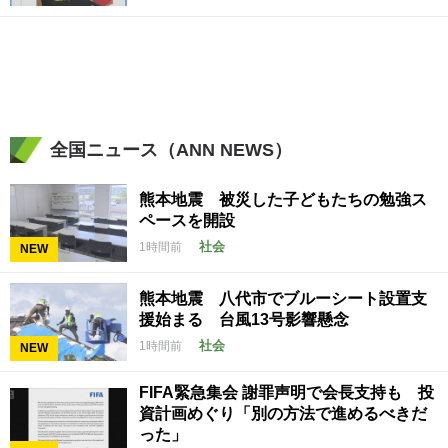
全国ニュース（ANN NEWS）
熊本地震 被災した子どもたちの勉強ス
ペースを開設
社会
1時間前
NEW
熊本地震 八代市でブルーシート設置支
援始まる 台風13号影響懸念
社会
1時間前
NEW
FIFA緊急集会 謝罪声明で会長支持も 投
資計画めぐり「別の方法で進めるべきだ
った」