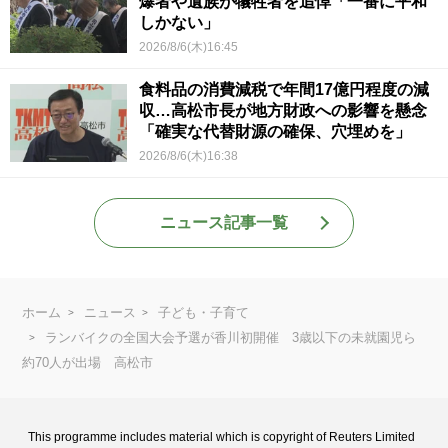
爆者や遺族が犠牲者を追悼「一番に平和
しかない」
2026/8/6(木)16:45
食料品の消費減税で年間17億円程度の減
収…高松市長が地方財政への影響を懸念
「確実な代替財源の確保、穴埋めを」
2026/8/6(木)16:38
ニュース記事一覧
ホーム
ニュース
子ども・子育て
ランバイクの全国大会予選が香川初開催 3歳以下の未就園児ら
約70人が出場 高松市
This programme includes material which is copyright of Reuters Limited