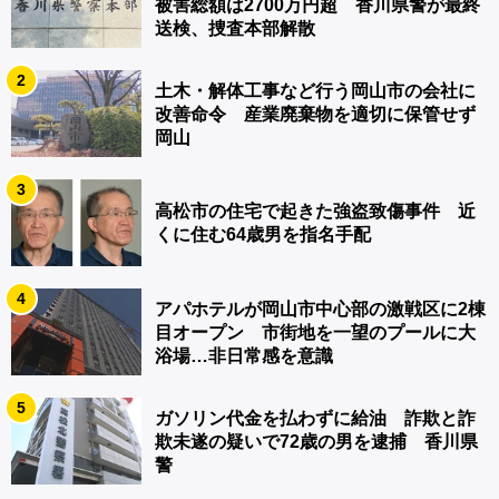
被害総額は2700万円超 香川県警が最終
送検、捜査本部解散
2
土木・解体工事など行う岡山市の会社に
改善命令 産業廃棄物を適切に保管せず
岡山
3
高松市の住宅で起きた強盗致傷事件 近
くに住む64歳男を指名手配
4
アパホテルが岡山市中心部の激戦区に2棟
目オープン 市街地を一望のプールに大
浴場…非日常感を意識
5
ガソリン代金を払わずに給油 詐欺と詐
欺未遂の疑いで72歳の男を逮捕 香川県
警