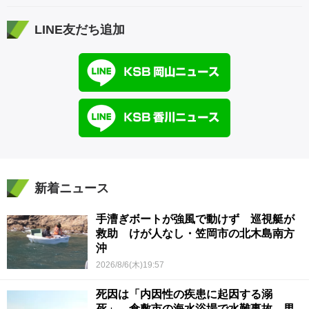
LINE友だち追加
新着ニュース
手漕ぎボートが強風で動けず 巡視艇が
救助 けが人なし・笠岡市の北木島南方
沖
2026/8/6(木)19:57
死因は「内因性の疾患に起因する溺
死」 倉敷市の海水浴場で水難事故 男