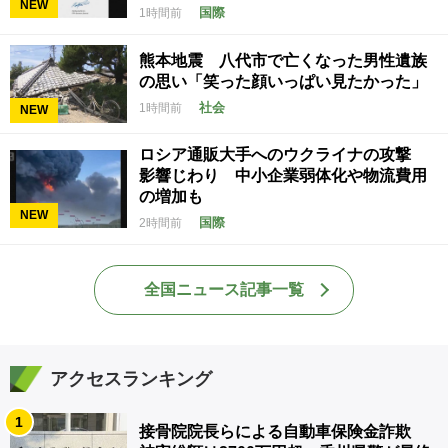
NEW
国際
1時間前
熊本地震 八代市で亡くなった男性遺族
の思い「笑った顔いっぱい見たかった」
社会
1時間前
NEW
ロシア通販大手へのウクライナの攻撃
影響じわり 中小企業弱体化や物流費用
の増加も
NEW
国際
2時間前
全国ニュース記事一覧
アクセスランキング
1
接骨院院長らによる自動車保険金詐欺