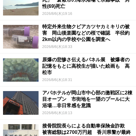
性(69)死亡
2026/8/6(木)19:16
特定外来生物クビアカツヤカミキリの被
害 岡山後楽園などの桜で確認 半径約
2km以内の学校や公園を調査へ
2026/8/6(木)18:33
原爆の悲惨さ伝えるパネル展 被爆者の
記憶をもとに高校生が描いた絵画も 高
松市
2026/8/6(木)18:31
アパホテルが岡山市中心部の激戦区に2棟
目オープン 市街地を一望のプールに大
浴場…非日常感を意識
2026/8/6(木)18:13
接骨院院長らによる自動車保険金詐欺
被害総額は2700万円超 香川県警が最終