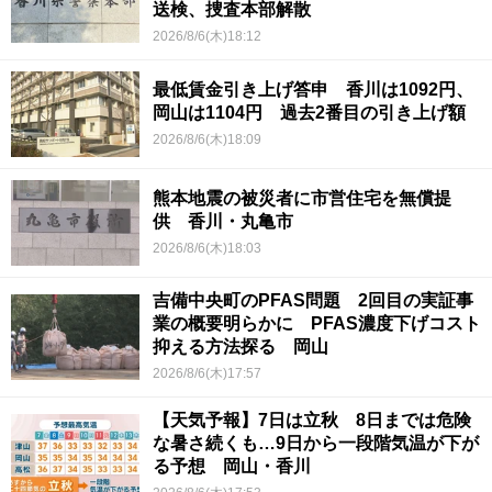
送検、捜査本部解散
2026/8/6(木)18:12
最低賃金引き上げ答申 香川は1092円、
岡山は1104円 過去2番目の引き上げ額
2026/8/6(木)18:09
熊本地震の被災者に市営住宅を無償提
供 香川・丸亀市
2026/8/6(木)18:03
吉備中央町のPFAS問題 2回目の実証事
業の概要明らかに PFAS濃度下げコスト
抑える方法探る 岡山
2026/8/6(木)17:57
【天気予報】7日は立秋 8日までは危険
な暑さ続くも…9日から一段階気温が下が
る予想 岡山・香川