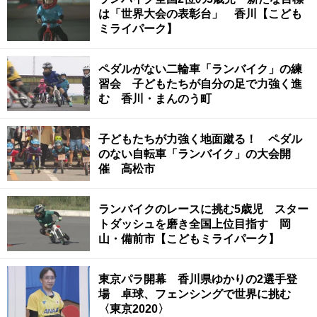
は「世界大会の表彰台」 香川【こども
ミライパーク】
ペダルがない二輪車「ランバイク」の練
習会 子どもたちが自分の足で力強く進
む 香川・まんのう町
子どもたちが力強く地面蹴る！ ペダル
のない自転車「ランバイク」の大会開
催 高松市
ランバイクのレースに挑む5歳児 スター
トダッシュを磨き全国上位目指す 岡
山・備前市【こどもミライパーク】
東京パラ開幕 香川県ゆかりの2選手登
場 卓球、フェンシングで世界に挑む
〈東京2020〉