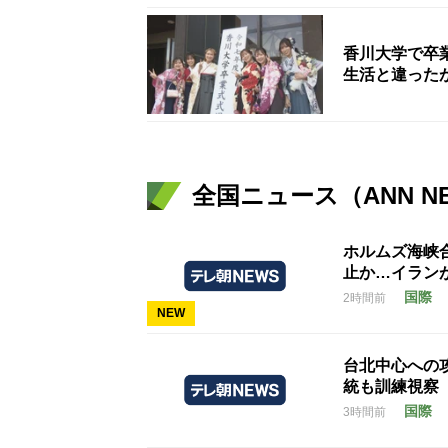
香川大学で卒
生活と違った
全国ニュース（ANN N
ホルムズ海峡
止か…イラン
国際
2時間前
NEW
台北中心への
統も訓練視察
国際
3時間前