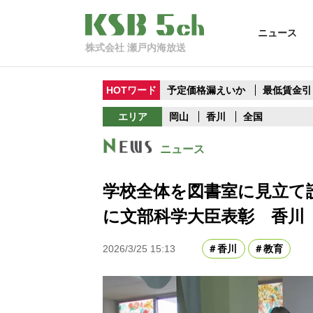
ニュース
株式会社 瀬戸内海放送
HOTワード
予定価格漏えいか
最低賃金引
エリア
岡山
香川
全国
ニュース
学校全体を図書室に見立て
に文部科学大臣表彰 香川
2026/3/25 15:13
香川
教育