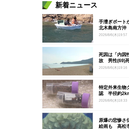
新着ニュース
手漕ぎボート
北木島南方沖
2026/8/6(木)19:57
死因は「内因
故 男性(69)
2026/8/6(木)19:16
特定外来生物
認 半径約2
2026/8/6(木)18:33
原爆の悲惨さ
絵画も 高松