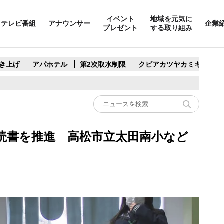
イベント
地域を元気に
テレビ番組
アナウンサー
企業
プレゼント
する取り組み
き上げ
アパホテル
第2次取水制限
クビアカツヤカミキリ
読書を推進 高松市立太田南小など