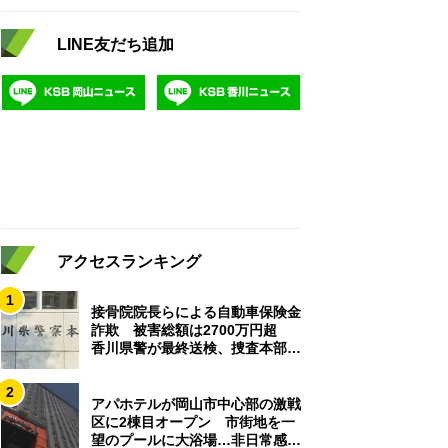
LINE友だち追加
アクセスランキング
1
接骨院院長らによる自動車保険金
詐欺 被害総額は2700万円超
香川県警が最終送検、捜査本部解
散
2
アパホテルが岡山市中心部の激戦
区に2棟目オープン 市街地を一
望のプールに大浴場…非日常感を