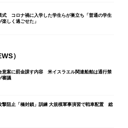
業式 コロナ禍に入学した学生らが巣立ち「普通の学生
が楽しく過ごせた」
EWS）
合意案に罰金課す内容 米イスラエル関連船舶は通行禁
が審議
攻撃阻止「橋封鎖」訓練 大規模軍事演習で戦車配置 総