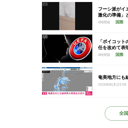
フーシ派がイ
激化の準備」
国際
4時間前
「ボイコット
任を改めて表
国際
4時間前
奄美地方にも
2026/8/6(木)23:59
全