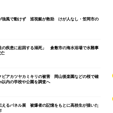
が強風で動けず 巡視艇が救助 けが人なし・笠岡市の
性の疾患に起因する溺死」 倉敷市の海水浴場で水難事
死亡
クビアカツヤカミキリの被害 岡山後楽園などの桜で確
km以内の学校や公園を調査へ
伝えるパネル展 被爆者の記憶をもとに高校生が描いた
市