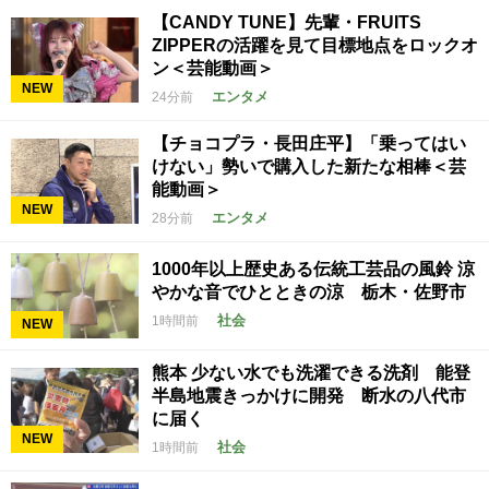
【CANDY TUNE】先輩・FRUITS
ZIPPERの活躍を見て目標地点をロックオ
ン＜芸能動画＞
NEW
エンタメ
24分前
【チョコプラ・長田庄平】「乗ってはい
けない」勢いで購入した新たな相棒＜芸
能動画＞
NEW
エンタメ
28分前
1000年以上歴史ある伝統工芸品の風鈴 涼
やかな音でひとときの涼 栃木・佐野市
社会
1時間前
NEW
熊本 少ない水でも洗濯できる洗剤 能登
半島地震きっかけに開発 断水の八代市
に届く
NEW
社会
1時間前