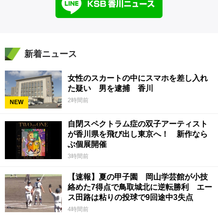
新着ニュース
女性のスカートの中にスマホを差し入れ
た疑い 男を逮捕 香川
2時間前
NEW
自閉スペクトラム症の双子アーティスト
が香川県を飛び出し東京へ！ 新作なら
ぶ個展開催
3時間前
【速報】夏の甲子園 岡山学芸館が小技
絡めた7得点で鳥取城北に逆転勝利 エー
ス田路は粘りの投球で9回途中3失点
4時間前