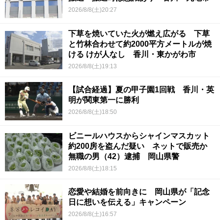
2026/8/8(土)20:27
下草を焼いていた火が燃え広がる 下草
と竹林合わせて約2000平方メートルが焼
ける けが人なし 香川・東かがわ市
2026/8/8(土)19:13
【試合経過】夏の甲子園1回戦 香川・英
明が関東第一に勝利
2026/8/8(土)18:50
ビニールハウスからシャインマスカット
約200房を盗んだ疑い ネットで販売か
無職の男（42）逮捕 岡山県警
2026/8/8(土)18:15
恋愛や結婚を前向きに 岡山県が「記念
日に想いを伝える」キャンペーン
2026/8/8(土)16:57