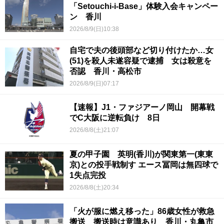
「Setouchi-i-Base」体験入会キャンペー
ン 香川
2026/8/9(日)10:38
自宅で夫の後頭部など切り付けたか…女
(51)を殺人未遂容疑で逮捕 女は殺意を
否認 香川・高松市
2026/8/9(日)07:17
【速報】J1・ファジアーノ岡山 開幕戦
でC大阪に逆転負け 8日
2026/8/8(土)21:07
夏の甲子園 英明(香川)が関東第一(東東
京)との投手戦制す エース冨岡は無四球で
1失点完投
2026/8/8(土)20:34
「火が服に燃え移った」86歳女性が救急
搬送 搬送時は意識あり 香川・丸亀市