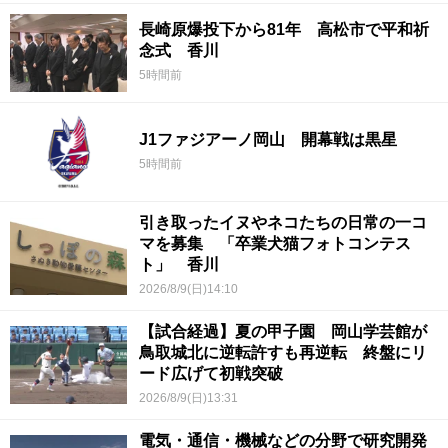
長崎原爆投下から81年 高松市で平和祈
念式 香川
5時間前
J1ファジアーノ岡山 開幕戦は黒星
5時間前
引き取ったイヌやネコたちの日常の一コ
マを募集 「卒業犬猫フォトコンテス
ト」 香川
2026/8/9(日)14:10
【試合経過】夏の甲子園 岡山学芸館が
鳥取城北に逆転許すも再逆転 終盤にリ
ード広げて初戦突破
2026/8/9(日)13:31
電気・通信・機械などの分野で研究開発