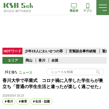
番組表
アプリ
株式会社 瀬戸内海放送
HOTワード
少年19人にわいせつの罪
官製談合事件続報
緊急
エリア
岡山
香川
全国
ニュース
香川大学で卒業式 コロナ禍に入学した学生らが巣
立ち「普通の学生生活と違ったが楽しく過ごせた」
2026/3/24 16:23
香川
教育
生活・話題