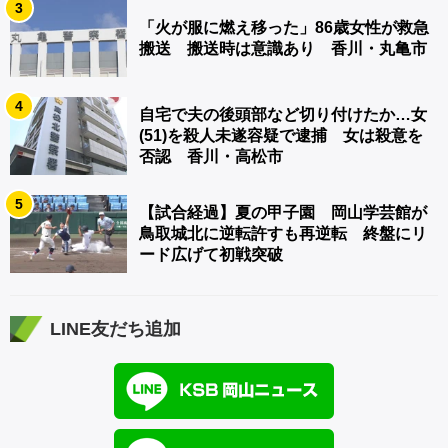
3
「火が服に燃え移った」86歳女性が救急
搬送 搬送時は意識あり 香川・丸亀市
4
自宅で夫の後頭部など切り付けたか…女
(51)を殺人未遂容疑で逮捕 女は殺意を
否認 香川・高松市
5
【試合経過】夏の甲子園 岡山学芸館が
鳥取城北に逆転許すも再逆転 終盤にリ
ード広げて初戦突破
LINE友だち追加