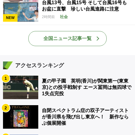
台風13号、台風15号 そして台風16号も
お盆に直撃 珍しい台風進路に注意
社会
2時間前
NEW
全国ニュース記事一覧
アクセスランキング
1
夏の甲子園 英明(香川)が関東第一(東東
京)との投手戦制す エース冨岡は無四球で
1失点完投
2
自閉スペクトラム症の双子アーティスト
が香川県を飛び出し東京へ！ 新作なら
ぶ個展開催