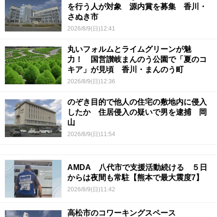
を行う人が対象 源内賞を募集 香川・
さぬき市
2026/8/9(日)12:41
丸いフォルムとライムグリーンが魅
力！ 国営讃岐まんのう公園で「夏のコ
キア」が見頃 香川・まんのう町
2026/8/9(日)12:36
のぞき目的で他人の住宅の敷地内に侵入
したか 住居侵入の疑いで男を逮捕 岡
山
2026/8/9(日)11:54
AMDA 八代市で支援活動続ける ５日
からは夜間も常駐【熊本で最大震度7】
2026/8/9(日)11:42
高松市のコワーキングスペース