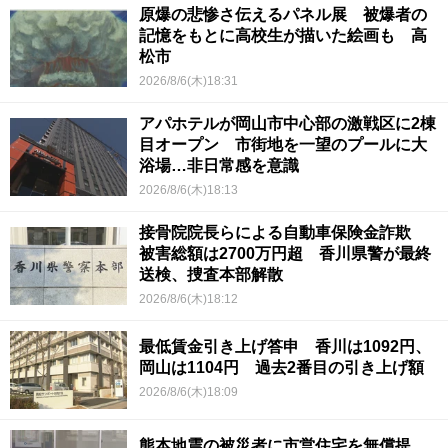
原爆の悲惨さ伝えるパネル展 被爆者の
記憶をもとに高校生が描いた絵画も 高
松市
2026/8/6(木)18:31
アパホテルが岡山市中心部の激戦区に2棟
目オープン 市街地を一望のプールに大
浴場…非日常感を意識
2026/8/6(木)18:13
接骨院院長らによる自動車保険金詐欺
被害総額は2700万円超 香川県警が最終
送検、捜査本部解散
2026/8/6(木)18:12
最低賃金引き上げ答申 香川は1092円、
岡山は1104円 過去2番目の引き上げ額
2026/8/6(木)18:09
熊本地震の被災者に市営住宅を無償提