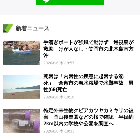
新着ニュース
手漕ぎボートが強風で動けず 巡視艇が
救助 けが人なし・笠岡市の北木島南方
沖
2026/8/6(木)19:57
死因は「内因性の疾患に起因する溺
死」 倉敷市の海水浴場で水難事故 男
性(69)死亡
2026/8/6(木)19:16
特定外来生物クビアカツヤカミキリの被
害 岡山後楽園などの桜で確認 半径約
2km以内の学校や公園を調査へ
2026/8/6(木)18:33