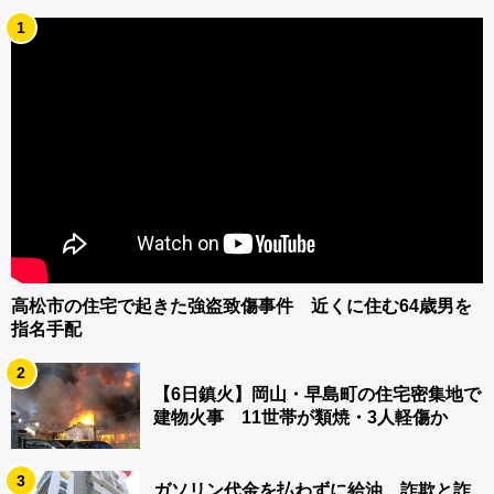
1
高松市の住宅で起きた強盗致傷事件 近くに住む64歳男を
指名手配
2
【6日鎮火】岡山・早島町の住宅密集地で
建物火事 11世帯が類焼・3人軽傷か
3
ガソリン代金を払わずに給油 詐欺と詐