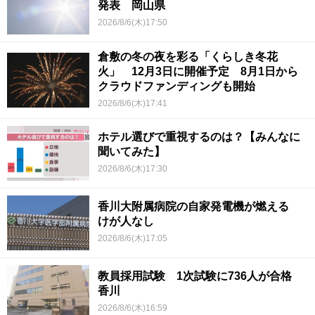
発表 岡山県
2026/8/6(木)17:50
倉敷の冬の夜を彩る「くらしき冬花
火」 12月3日に開催予定 8月1日から
クラウドファンディングも開始
2026/8/6(木)17:41
ホテル選びで重視するのは？【みんなに
聞いてみた】
2026/8/6(木)17:30
香川大附属病院の自家発電機が燃える
けが人なし
2026/8/6(木)17:05
教員採用試験 1次試験に736人が合格
香川
2026/8/6(木)16:59