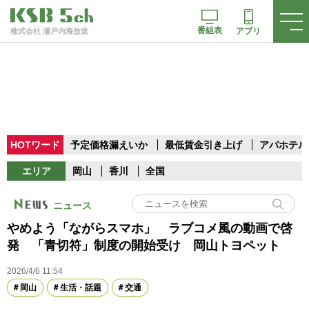
番組表
アプリ
株式会社 瀬戸内海放送
HOTワード
予定価格漏えいか
最低賃金引き上げ
アパホテル
エリア
岡山
香川
全国
ニュース
やめよう「ながらスマホ」 ラブコメ風の動画で啓
発 「青切符」制度の開始受け 岡山トヨペット
2026/4/6 11:54
岡山
生活・話題
交通