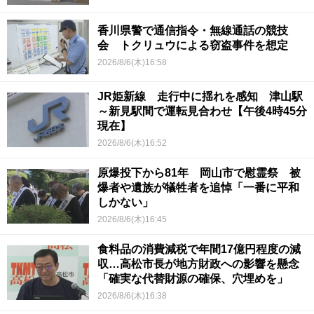
香川県警で通信指令・無線通話の競技
会 トクリュウによる窃盗事件を想定
2026/8/6(木)16:58
JR姫新線 走行中に揺れを感知 津山駅
～新見駅間で運転見合わせ【午後4時45分
現在】
2026/8/6(木)16:52
原爆投下から81年 岡山市で慰霊祭 被
爆者や遺族が犠牲者を追悼「一番に平和
しかない」
2026/8/6(木)16:45
食料品の消費減税で年間17億円程度の減
収…高松市長が地方財政への影響を懸念
「確実な代替財源の確保、穴埋めを」
2026/8/6(木)16:38