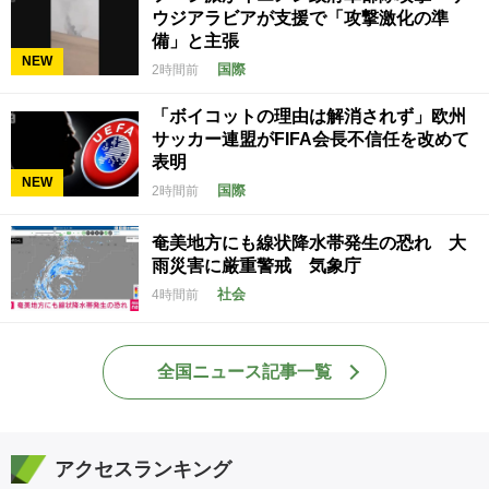
ウジアラビアが支援で「攻撃激化の準
備」と主張
NEW
国際
2時間前
「ボイコットの理由は解消されず」欧州
サッカー連盟がFIFA会長不信任を改めて
表明
NEW
国際
2時間前
奄美地方にも線状降水帯発生の恐れ 大
雨災害に厳重警戒 気象庁
社会
4時間前
全国ニュース記事一覧
アクセスランキング