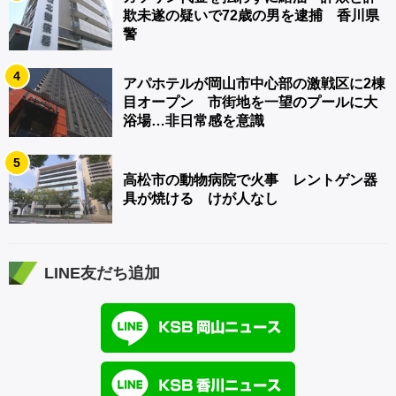
欺未遂の疑いで72歳の男を逮捕 香川県
警
4
アパホテルが岡山市中心部の激戦区に2棟
目オープン 市街地を一望のプールに大
浴場…非日常感を意識
5
高松市の動物病院で火事 レントゲン器
具が焼ける けが人なし
LINE友だち追加