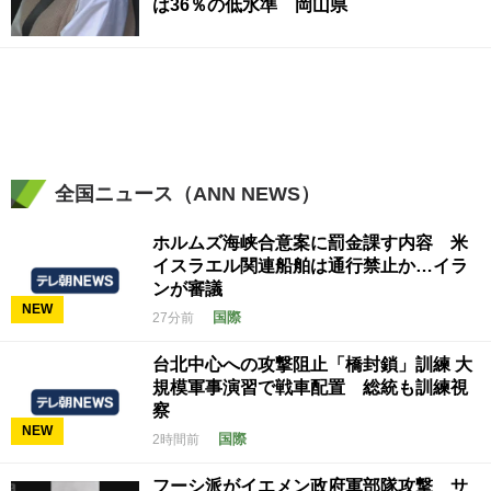
は36％の低水準 岡山県
全国ニュース（ANN NEWS）
ホルムズ海峡合意案に罰金課す内容 米
イスラエル関連船舶は通行禁止か…イラ
ンが審議
NEW
国際
27分前
台北中心への攻撃阻止「橋封鎖」訓練 大
規模軍事演習で戦車配置 総統も訓練視
察
NEW
国際
2時間前
フーシ派がイエメン政府軍部隊攻撃 サ