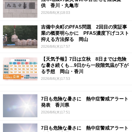
供 香川・丸亀市
2026/8/6(木)18:03
吉備中央町のPFAS問題 2回目の実証事
業の概要明らかに PFAS濃度下げコスト
抑える方法探る 岡山
2026/8/6(木)17:57
【天気予報】7日は立秋 8日までは危険
な暑さ続くも…9日から一段階気温が下が
る予想 岡山・香川
2026/8/6(木)17:53
7日も危険な暑さに 熱中症警戒アラート
発表 香川県
2026/8/6(木)17:51
7日も危険な暑さに 熱中症警戒アラート