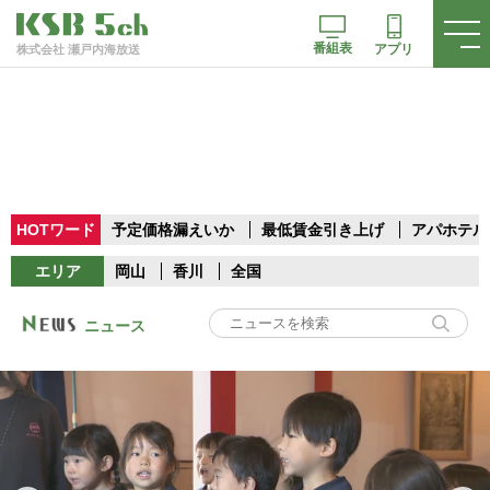
番組表
アプリ
株式会社 瀬戸内海放送
HOTワード
予定価格漏えいか
最低賃金引き上げ
アパホテル
エリア
岡山
香川
全国
ニュース