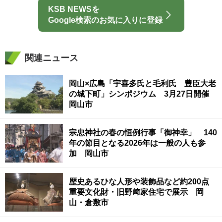
KSB NEWSを
Google検索のお気に入りに登録
関連ニュース
岡山×広島「宇喜多氏と毛利氏 豊臣大老
の城下町」シンポジウム 3月27日開催
岡山市
宗忠神社の春の恒例行事「御神幸」 140
年の節目となる2026年は一般の人も参
加 岡山市
歴史あるひな人形や装飾品など約200点
重要文化財・旧野﨑家住宅で展示 岡
山・倉敷市