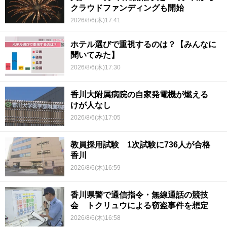
クラウドファンディングも開始
2026/8/6(木)17:41
ホテル選びで重視するのは？【みんなに
聞いてみた】
2026/8/6(木)17:30
香川大附属病院の自家発電機が燃える
けが人なし
2026/8/6(木)17:05
教員採用試験 1次試験に736人が合格
香川
2026/8/6(木)16:59
香川県警で通信指令・無線通話の競技
会 トクリュウによる窃盗事件を想定
2026/8/6(木)16:58