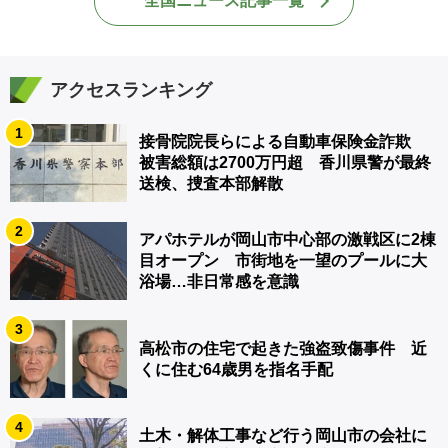
全国ニュース記事一覧
アクセスランキング
1
接骨院院長らによる自動車保険金詐欺
被害総額は2700万円超 香川県警が最終
送検、捜査本部解散
2
アパホテルが岡山市中心部の激戦区に2棟
目オープン 市街地を一望のプールに大
浴場…非日常感を意識
3
高松市の住宅で起きた強盗致傷事件 近
くに住む64歳男を指名手配
4
土木・解体工事など行う岡山市の会社に