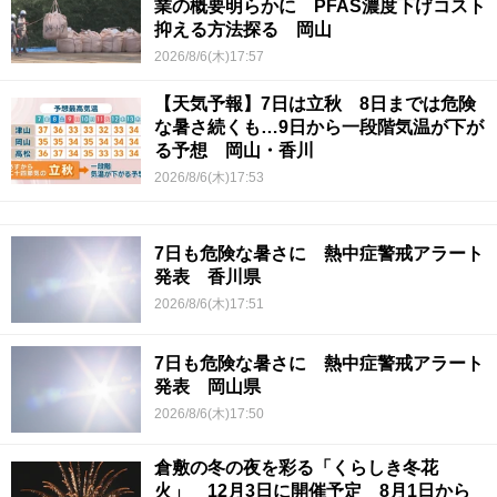
業の概要明らかに PFAS濃度下げコスト
抑える方法探る 岡山
2026/8/6(木)17:57
【天気予報】7日は立秋 8日までは危険
な暑さ続くも…9日から一段階気温が下が
る予想 岡山・香川
2026/8/6(木)17:53
7日も危険な暑さに 熱中症警戒アラート
発表 香川県
2026/8/6(木)17:51
7日も危険な暑さに 熱中症警戒アラート
発表 岡山県
2026/8/6(木)17:50
倉敷の冬の夜を彩る「くらしき冬花
火」 12月3日に開催予定 8月1日から