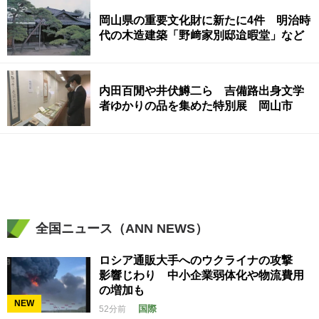
岡山県の重要文化財に新たに4件 明治時
代の木造建築「野﨑家別邸迨暇堂」など
内田百閒や井伏鱒二ら 吉備路出身文学
者ゆかりの品を集めた特別展 岡山市
全国ニュース（ANN NEWS）
ロシア通販大手へのウクライナの攻撃
影響じわり 中小企業弱体化や物流費用
の増加も
NEW
国際
52分前