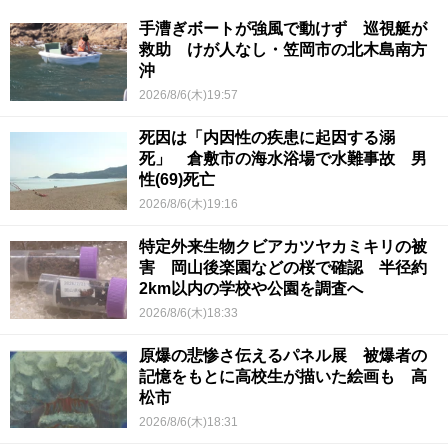
手漕ぎボートが強風で動けず 巡視艇が
救助 けが人なし・笠岡市の北木島南方
沖
2026/8/6(木)19:57
死因は「内因性の疾患に起因する溺
死」 倉敷市の海水浴場で水難事故 男
性(69)死亡
2026/8/6(木)19:16
特定外来生物クビアカツヤカミキリの被
害 岡山後楽園などの桜で確認 半径約
2km以内の学校や公園を調査へ
2026/8/6(木)18:33
原爆の悲惨さ伝えるパネル展 被爆者の
記憶をもとに高校生が描いた絵画も 高
松市
2026/8/6(木)18:31