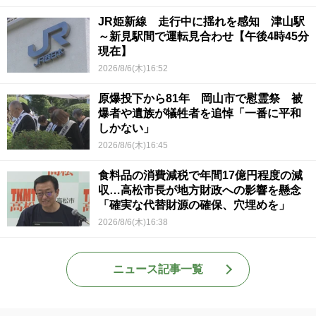
JR姫新線 走行中に揺れを感知 津山駅
～新見駅間で運転見合わせ【午後4時45分
現在】
2026/8/6(木)16:52
原爆投下から81年 岡山市で慰霊祭 被
爆者や遺族が犠牲者を追悼「一番に平和
しかない」
2026/8/6(木)16:45
食料品の消費減税で年間17億円程度の減
収…高松市長が地方財政への影響を懸念
「確実な代替財源の確保、穴埋めを」
2026/8/6(木)16:38
ニュース記事一覧