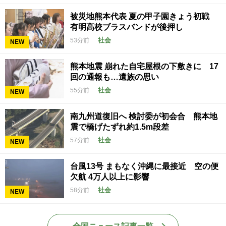
被災地熊本代表 夏の甲子園きょう初戦
有明高校ブラスバンドが後押し
社会
53分前
NEW
熊本地震 崩れた自宅屋根の下敷きに 17
回の通報も…遺族の思い
社会
55分前
NEW
南九州道復旧へ 検討委が初会合 熊本地
震で橋げたずれ約1.5m段差
社会
57分前
NEW
台風13号 まもなく沖縄に最接近 空の便
欠航 4万人以上に影響
社会
58分前
NEW