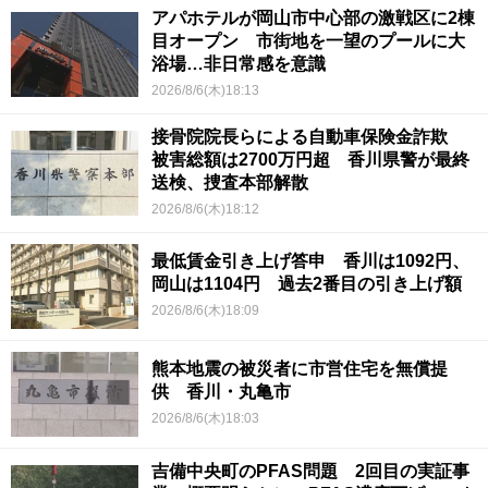
アパホテルが岡山市中心部の激戦区に2棟
目オープン 市街地を一望のプールに大
浴場…非日常感を意識
2026/8/6(木)18:13
接骨院院長らによる自動車保険金詐欺
被害総額は2700万円超 香川県警が最終
送検、捜査本部解散
2026/8/6(木)18:12
最低賃金引き上げ答申 香川は1092円、
岡山は1104円 過去2番目の引き上げ額
2026/8/6(木)18:09
熊本地震の被災者に市営住宅を無償提
供 香川・丸亀市
2026/8/6(木)18:03
吉備中央町のPFAS問題 2回目の実証事