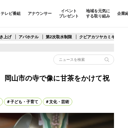
イベント
地域を元気に
テレビ番組
アナウンサー
企業
プレゼント
する取り組み
き上げ
アパホテル
第2次取水制限
クビアカツヤカミキリ
日 岡山市の寺で像に甘茶をかけて祝
子ども・子育て
文化・芸術