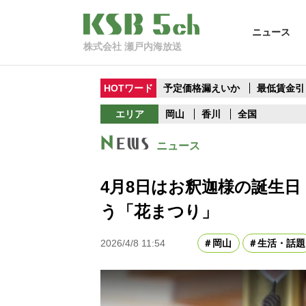
ニュース
株式会社 瀬戸内海放送
HOTワード
予定価格漏えいか
最低賃金引
エリア
岡山
香川
全国
ニュース
4月8日はお釈迦様の誕生
う「花まつり」
2026/4/8 11:54
岡山
生活・話題