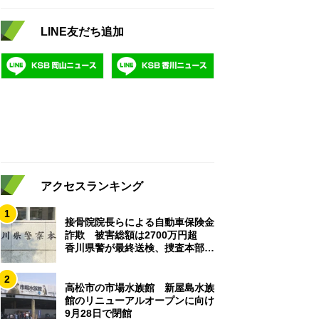
LINE友だち追加
アクセスランキング
1
接骨院院長らによる自動車保険金
詐欺 被害総額は2700万円超
香川県警が最終送検、捜査本部解
散
2
高松市の市場水族館 新屋島水族
館のリニューアルオープンに向け
9月28日で閉館