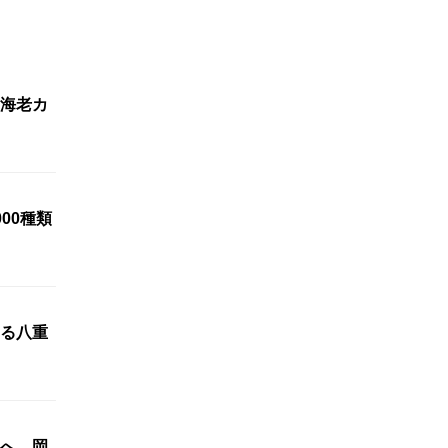
海老カ
00種類
る八重
へ 岡