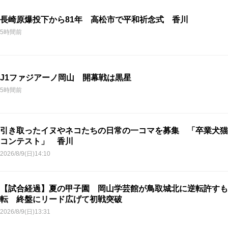
長崎原爆投下から81年 高松市で平和祈念式 香川
5時間前
J1ファジアーノ岡山 開幕戦は黒星
5時間前
引き取ったイヌやネコたちの日常の一コマを募集 「卒業犬猫
コンテスト」 香川
2026/8/9(日)14:10
【試合経過】夏の甲子園 岡山学芸館が鳥取城北に逆転許すも
転 終盤にリード広げて初戦突破
2026/8/9(日)13:31