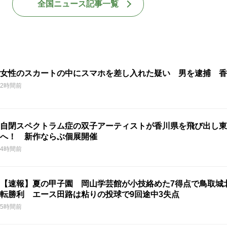
全国ニュース記事一覧
女性のスカートの中にスマホを差し入れた疑い 男を逮捕 香
2時間前
自閉スペクトラム症の双子アーティストが香川県を飛び出し東
へ！ 新作ならぶ個展開催
4時間前
【速報】夏の甲子園 岡山学芸館が小技絡めた7得点で鳥取城
転勝利 エース田路は粘りの投球で9回途中3失点
5時間前