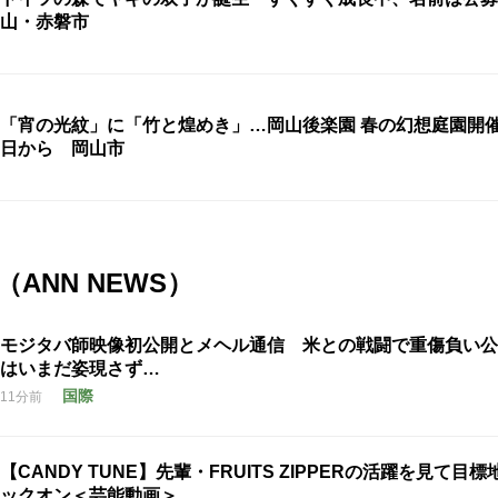
山・赤磐市
「宵の光紋」に「竹と煌めき」…岡山後楽園 春の幻想庭園開催 
日から 岡山市
ANN NEWS）
モジタバ師映像初公開とメヘル通信 米との戦闘で重傷負い公
はいまだ姿現さず…
国際
11分前
【CANDY TUNE】先輩・FRUITS ZIPPERの活躍を見て目
ックオン＜芸能動画＞