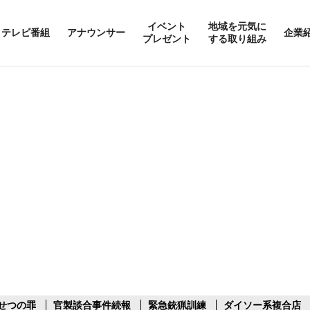
イベント
地域を元気に
テレビ番組
アナウンサー
企業
プレゼント
する取り組み
せつの罪
官製談合事件続報
緊急銃猟訓練
ダイソー系複合店