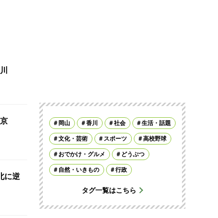
川
京
岡山
香川
社会
生活・話題
文化・芸術
スポーツ
高校野球
おでかけ・グルメ
どうぶつ
自然・いきもの
行政
北に逆
タグ一覧はこちら