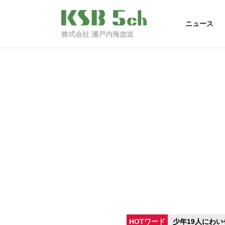
ニュース
株式会社 瀬戸内海放送
HOTワード
少年19人にわい