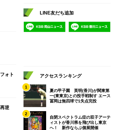
LINE友だち追加
フォト
アクセスランキング
1
夏の甲子園 英明(香川)が関東第
一(東東京)との投手戦制す エース
冨岡は無四球で1失点完投
再逆
2
自閉スペクトラム症の双子アーテ
ィストが香川県を飛び出し東京
へ！ 新作ならぶ個展開催