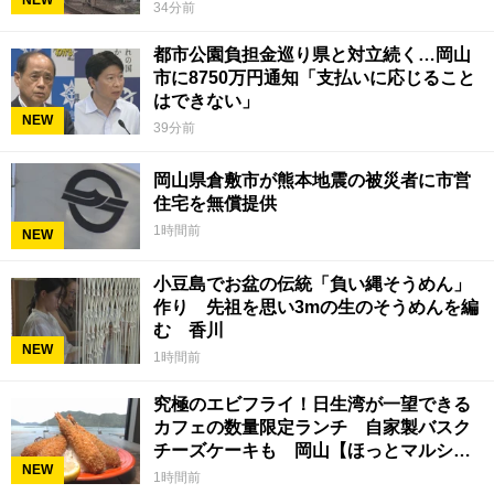
34分前
都市公園負担金巡り県と対立続く…岡山
市に8750万円通知「支払いに応じること
はできない」
NEW
39分前
岡山県倉敷市が熊本地震の被災者に市営
住宅を無償提供
1時間前
NEW
小豆島でお盆の伝統「負い縄そうめん」
作り 先祖を思い3mの生のそうめんを編
む 香川
NEW
1時間前
究極のエビフライ！日生湾が一望できる
カフェの数量限定ランチ 自家製バスク
チーズケーキも 岡山【ほっとマルシ
NEW
ェ】
1時間前