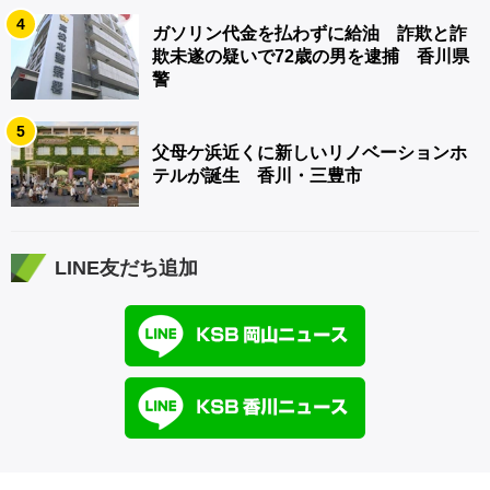
4
ガソリン代金を払わずに給油 詐欺と詐
欺未遂の疑いで72歳の男を逮捕 香川県
警
5
父母ケ浜近くに新しいリノベーションホ
テルが誕生 香川・三豊市
LINE友だち追加