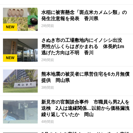
水稲に被害懸念「斑点米カメムシ類」の
発生注意報を発表 香川県
2時間前
NEW
さぬき市の工場敷地内にイノシシ出没
男性がふくらはぎかまれる 体長約1m
逃げた方向は不明 香川
NEW
2時間前
熊本地震の被災者に県営住宅を6カ月無償
提供 岡山県
3時間前
新見市の官製談合事件 市職員ら男2人を
送検 2人は遠縁関係…以前から価格漏洩
繰り返していたか 岡山
4時間前