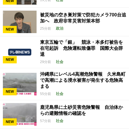
19分前
NEW
被災地の空き巣対策で防犯カメラ700台追
加へ 政府非常災害対策本部
政治
25分前
NEW
東京五輪で「銀」 競泳・本多灯被告を
在宅起訴 危険運転致傷罪 国際大会辞
退
NEW
社会
29分前
沖縄県にレベル4高潮危険警報 久米島町
で高潮による浸水被害が発生する危険高
まる
NEW
社会
55分前
鹿児島県に土砂災害危険警報 自治体か
らの避難情報の確認を
社会
57分前
NEW