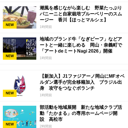
潮風を感じながら楽しむ 野菜たっぷり
パニーニと自家栽培ブルーベリーのスム
ージー 香川【ほっとマルシェ】
NEW
1時間前
地域のブランド牛「なぎビーフ」などア
ートと一緒に楽しめる 岡山・奈義町で
「アートdeミートNagi 2026」開催
NEW
1時間前
【新加入】J1ファジアーノ岡山にMFオベ
ルダン選手が完全移籍加入 ブラジル出
身 攻守をつなぐボランチ
NEW
1時間前
部活動を地域展開 新たな地域クラブ活
動「たかまる」の専用ホームページ開
設 高松市
NEW
2時間前