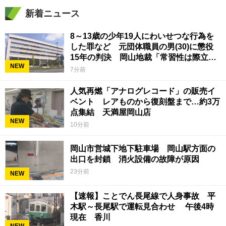
新着ニュース
8～13歳の少年19人にわいせつな行為を
した罪など 元団体職員の男(30)に懲役
15年の判決 岡山地裁「常習性は際立っ
NEW
ていて被害結果も非常に重い」
7分前
人気再燃「アナログレコード」の販売イ
ベント レアものから復刻盤まで…約3万
点集結 天満屋岡山店
NEW
10分前
岡山市営城下地下駐車場 岡山駅方面の
出口を封鎖 消火設備の故障が原因
23分前
NEW
【速報】ことでん長尾線で人身事故 平
木駅～長尾駅で運転見合わせ 午後4時
現在 香川
NEW