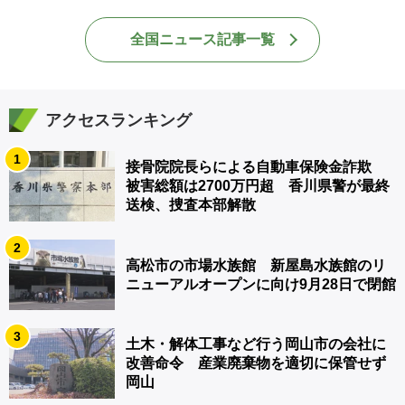
全国ニュース記事一覧
アクセスランキング
1
接骨院院長らによる自動車保険金詐欺
被害総額は2700万円超 香川県警が最終
送検、捜査本部解散
2
高松市の市場水族館 新屋島水族館のリ
ニューアルオープンに向け9月28日で閉館
3
土木・解体工事など行う岡山市の会社に
改善命令 産業廃棄物を適切に保管せず
岡山