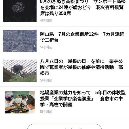
8月のさぬき高松まつり サンポート高松
を会場に24連が総おどり 花火有料観覧
席は残り350席
4時間前
岡山県 7月の企業倒産12件 7カ月連続
で二桁台
5時間前
八月八日の「屋根の日」を前に 栗林公
園で瓦業者が屋根の修繕や清掃活動 高
松市
5時間前
地場産業の魅力を知って 5年目の体験型
授業「企業学び楽舎講座」 倉敷市の中
学・高校で開催
5時間前