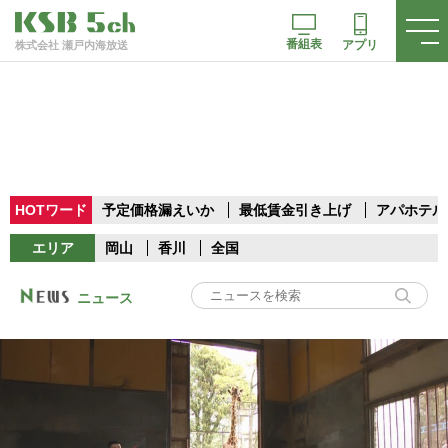
番組表
アプリ
株式会社 瀬戸内海放送
HOTワード
予定価格漏えいか
最低賃金引き上げ
アパホテル
エリア
岡山
香川
全国
ニュース