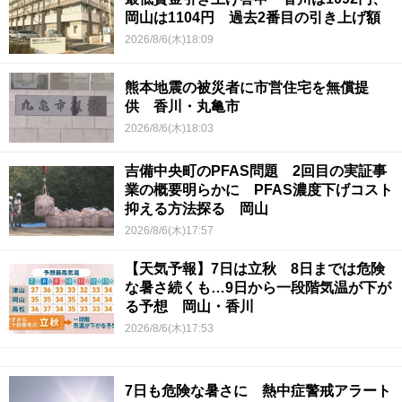
岡山は1104円 過去2番目の引き上げ額
2026/8/6(木)18:09
熊本地震の被災者に市営住宅を無償提
供 香川・丸亀市
2026/8/6(木)18:03
吉備中央町のPFAS問題 2回目の実証事
業の概要明らかに PFAS濃度下げコスト
抑える方法探る 岡山
2026/8/6(木)17:57
【天気予報】7日は立秋 8日までは危険
な暑さ続くも…9日から一段階気温が下が
る予想 岡山・香川
2026/8/6(木)17:53
7日も危険な暑さに 熱中症警戒アラート