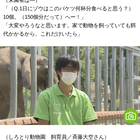
（来園者は―）
「（Q.1日にゾウはこのバケツ何杯分食べると思う？）
10個。（150個分だって）へー！」
「大変やろうなと思います。家で動物を飼っていても餌
代かかるから、これだけいたら」
（しろとり動物園 飼育員／斉藤大空さん）