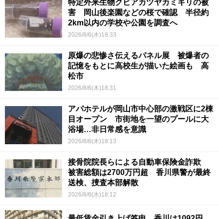
特定外来生物クビアカツヤカミキリの被
害 岡山後楽園などの桜で確認 半径約
2km以内の学校や公園を調査へ
2026/8/6(木)18:33
原爆の悲惨さ伝えるパネル展 被爆者の
記憶をもとに高校生が描いた絵画も 高
松市
2026/8/6(木)18:31
アパホテルが岡山市中心部の激戦区に2棟
目オープン 市街地を一望のプールに大
浴場…非日常感を意識
2026/8/6(木)18:13
接骨院院長らによる自動車保険金詐欺
被害総額は2700万円超 香川県警が最終
送検、捜査本部解散
2026/8/6(木)18:12
最低賃金引き上げ答申 香川は1092円、