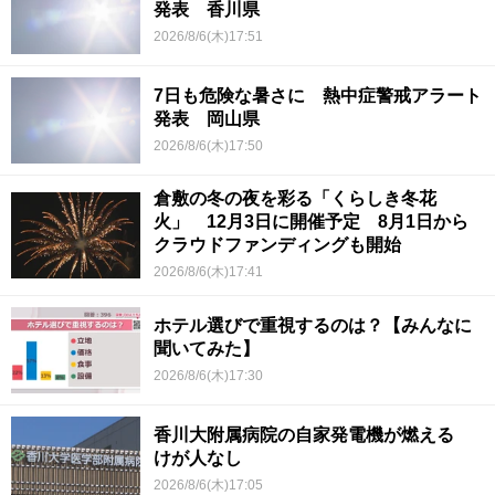
発表 香川県
2026/8/6(木)17:51
7日も危険な暑さに 熱中症警戒アラート
発表 岡山県
2026/8/6(木)17:50
倉敷の冬の夜を彩る「くらしき冬花
火」 12月3日に開催予定 8月1日から
クラウドファンディングも開始
2026/8/6(木)17:41
ホテル選びで重視するのは？【みんなに
聞いてみた】
2026/8/6(木)17:30
香川大附属病院の自家発電機が燃える
けが人なし
2026/8/6(木)17:05