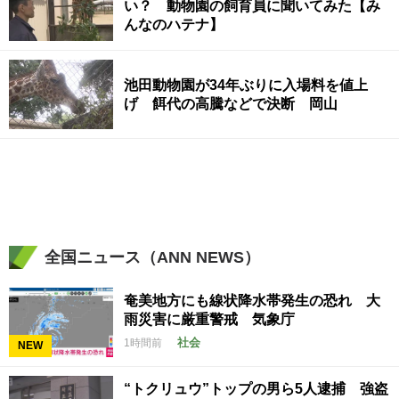
い？ 動物園の飼育員に聞いてみた【み
んなのハテナ】
池田動物園が34年ぶりに入場料を値上
げ 餌代の高騰などで決断 岡山
全国ニュース（ANN NEWS）
奄美地方にも線状降水帯発生の恐れ 大
雨災害に厳重警戒 気象庁
社会
1時間前
NEW
“トクリュウ”トップの男ら5人逮捕 強盗