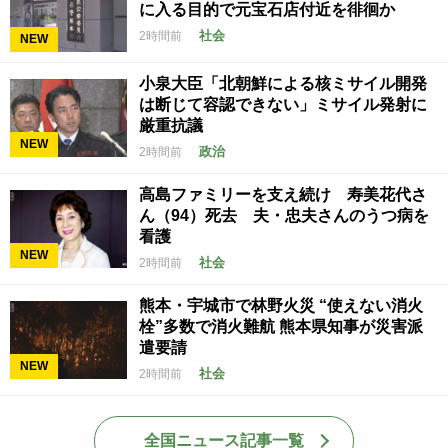
に入る目的で元宝石店付近を徘徊か
社会
2時間前
NEW
小泉大臣「北朝鮮による核ミサイル開発
は断じて容認できない」ミサイル発射に
厳重抗議
NEW
政治
2時間前
高島ファミリーを支え続け 寿美花代さ
ん（94）死去 夫・忠夫さんのうつ病を
看護
NEW
社会
2時間前
熊本・宇城市で林野火災 “使えない消火
栓”多数で消火難航 熊本県知事が災害派
遣要請
NEW
社会
2時間前
全国ニュース記事一覧