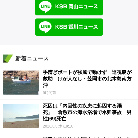
新着ニュース
手漕ぎボートが強風で動けず 巡視艇が
救助 けが人なし・笠岡市の北木島南方
沖
5時間前
死因は「内因性の疾患に起因する溺
死」 倉敷市の海水浴場で水難事故 男
性(69)死亡
2026/8/6(木)19:16