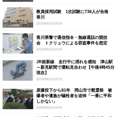
教員採用試験 1次試験に736人が合格
香川
2026/8/6(木)16:59
香川県警で通信指令・無線通話の競技
会 トクリュウによる窃盗事件を想定
2026/8/6(木)16:58
JR姫新線 走行中に揺れを感知 津山駅
～新見駅間で運転見合わせ【午後4時45分
現在】
2026/8/6(木)16:52
原爆投下から81年 岡山市で慰霊祭 被
爆者や遺族が犠牲者を追悼「一番に平和
しかない」
2026/8/6(木)16:45