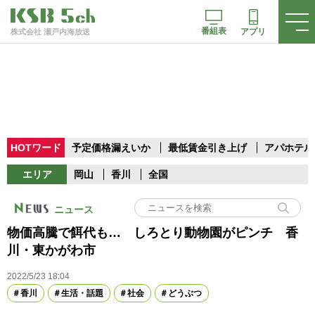
番組表
アプリ
株式会社 瀬戸内海放送
HOTワード
予定価格漏えいか
最低賃金引き上げ
アパホテル
エリア
岡山
香川
全国
ニュース
物価高騰で餌代も… しろとり動物園がピンチ 香
川・東かがわ市
2022/5/23 18:04
香川
生活・話題
社会
どうぶつ