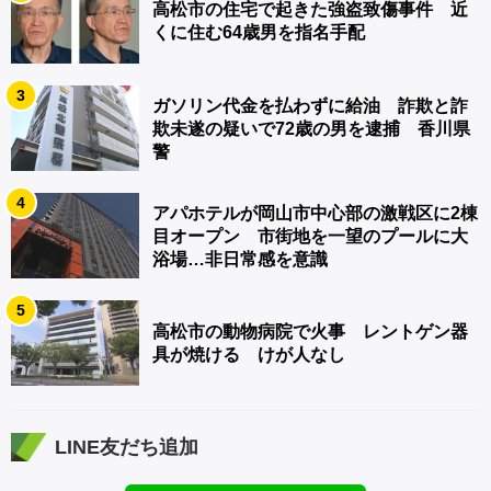
高松市の住宅で起きた強盗致傷事件 近
くに住む64歳男を指名手配
3
ガソリン代金を払わずに給油 詐欺と詐
欺未遂の疑いで72歳の男を逮捕 香川県
警
4
アパホテルが岡山市中心部の激戦区に2棟
目オープン 市街地を一望のプールに大
浴場…非日常感を意識
5
高松市の動物病院で火事 レントゲン器
具が焼ける けが人なし
LINE友だち追加