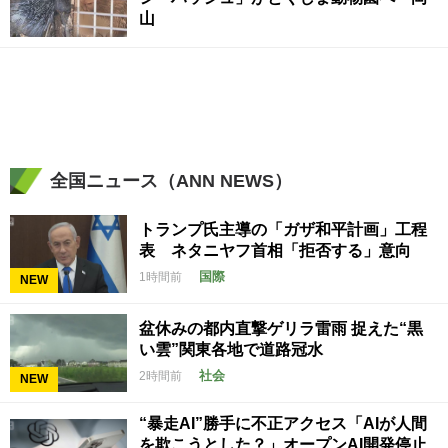
山
全国ニュース（ANN NEWS）
トランプ氏主導の「ガザ和平計画」工程
表 ネタニヤフ首相「拒否する」意向
国際
1時間前
NEW
盆休みの都内直撃ゲリラ雷雨 捉えた“黒
い雲”関東各地で道路冠水
社会
2時間前
NEW
“暴走AI”勝手に不正アクセス「AIが人間
を欺こうとした？」オープンAI開発停止