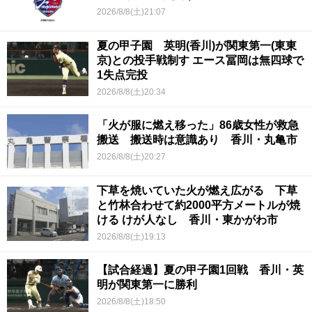
2026/8/8(土)21:07
夏の甲子園 英明(香川)が関東第一(東東
京)との投手戦制す エース冨岡は無四球で
1失点完投
2026/8/8(土)20:34
「火が服に燃え移った」86歳女性が救急
搬送 搬送時は意識あり 香川・丸亀市
2026/8/8(土)20:27
下草を焼いていた火が燃え広がる 下草
と竹林合わせて約2000平方メートルが焼
ける けが人なし 香川・東かがわ市
2026/8/8(土)19:13
【試合経過】夏の甲子園1回戦 香川・英
明が関東第一に勝利
2026/8/8(土)18:50