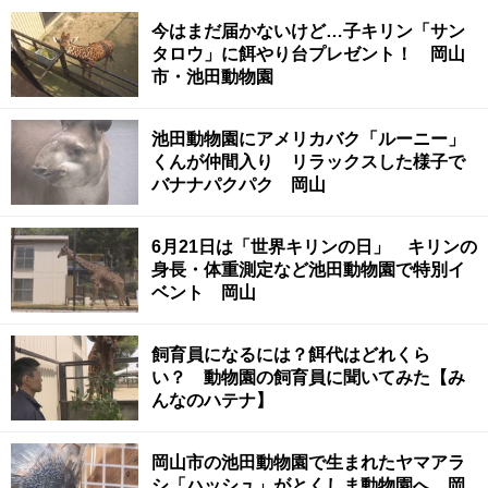
今はまだ届かないけど…子キリン「サン
タロウ」に餌やり台プレゼント！ 岡山
市・池田動物園
池田動物園にアメリカバク「ルーニー」
くんが仲間入り リラックスした様子で
バナナパクパク 岡山
6月21日は「世界キリンの日」 キリンの
身長・体重測定など池田動物園で特別イ
ベント 岡山
飼育員になるには？餌代はどれくら
い？ 動物園の飼育員に聞いてみた【み
んなのハテナ】
岡山市の池田動物園で生まれたヤマアラ
シ「ハッシュ」がとくしま動物園へ 岡