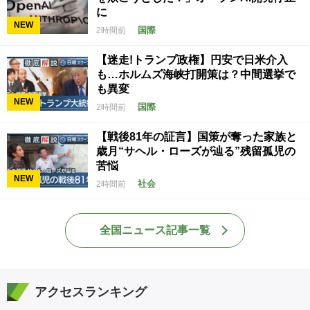
に
NEW
国際
2時間前
【迷走!トランプ政権】円安で日米介入
も…ホルムズ海峡打開策は？中間選挙で
も異変
NEW
国際
2時間前
【戦後81年の証言】国策が奪った家族と
歳月“サヘル・ローズが辿る”残留孤児の
苦悩
NEW
社会
2時間前
全国ニュース記事一覧
アクセスランキング