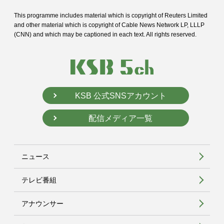
This programme includes material which is copyright of Reuters Limited
and
other material which is copyright of Cable News Network LP, LLLP
(CNN) and
which may be captioned in each text. All rights reserved.
KSB 公式SNSアカウント
配信メディア一覧
ニュース
テレビ番組
アナウンサー