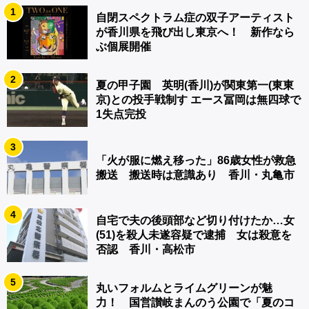
1
自閉スペクトラム症の双子アーティスト
が香川県を飛び出し東京へ！ 新作なら
ぶ個展開催
2
夏の甲子園 英明(香川)が関東第一(東東
京)との投手戦制す エース冨岡は無四球で
1失点完投
3
「火が服に燃え移った」86歳女性が救急
搬送 搬送時は意識あり 香川・丸亀市
4
自宅で夫の後頭部など切り付けたか…女
(51)を殺人未遂容疑で逮捕 女は殺意を
否認 香川・高松市
5
丸いフォルムとライムグリーンが魅
力！ 国営讃岐まんのう公園で「夏のコ