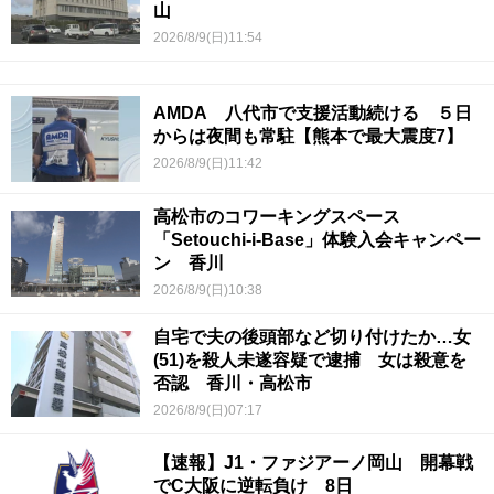
山
2026/8/9(日)11:54
AMDA 八代市で支援活動続ける ５日
からは夜間も常駐【熊本で最大震度7】
2026/8/9(日)11:42
高松市のコワーキングスペース
「Setouchi-i-Base」体験入会キャンペー
ン 香川
2026/8/9(日)10:38
自宅で夫の後頭部など切り付けたか…女
(51)を殺人未遂容疑で逮捕 女は殺意を
否認 香川・高松市
2026/8/9(日)07:17
【速報】J1・ファジアーノ岡山 開幕戦
でC大阪に逆転負け 8日