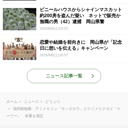
ビニールハウスからシャインマスカット
約200房を盗んだ疑い ネットで販売か
無職の男（42）逮捕 岡山県警
2026/8/8(土)18:15
恋愛や結婚を前向きに 岡山県が「記念
日に想いを伝える」キャンペーン
2026/8/8(土)16:57
ニュース記事一覧
ホーム
ニュース
どうぶつ
池田動物園 アミメキリン「サンタロウ」とケヅメリクガメ「ケ
ーヅー」 体重を測定