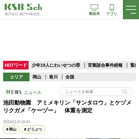
番組表
アプリ
株式会社 瀬戸内海放送
HOTワード
少年19人にわいせつの罪
官製談合事件続報
緊急
エリア
岡山
香川
全国
ニュース
池田動物園 アミメキリン「サンタロウ」とケヅメ
リクガメ「ケーヅー」 体重を測定
2025/11/3 18:41
岡山
どうぶつ