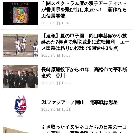
自閉スペクトラム症の双子アーティスト
が香川県を飛び出し東京へ！ 新作なら
ぶ個展開催
2026/8/9(日)16:46
【速報】夏の甲子園 岡山学芸館が小技
絡めた7得点で鳥取城北に逆転勝利 エー
ス田路は粘りの投球で9回途中3失点
2026/8/9(日)15:52
長崎原爆投下から81年 高松市で平和祈
念式 香川
2026/8/9(日)15:38
J1ファジアーノ岡山 開幕戦は黒星
2026/8/9(日)15:21
引き取ったイヌやネコたちの日常の一コ