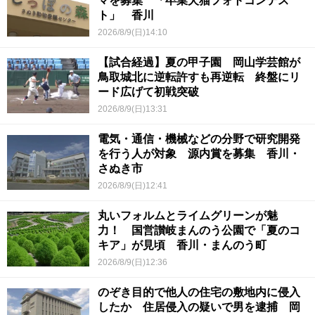
マを募集 「卒業犬猫フォトコンテス
ト」 香川
2026/8/9(日)14:10
【試合経過】夏の甲子園 岡山学芸館が
鳥取城北に逆転許すも再逆転 終盤にリ
ード広げて初戦突破
2026/8/9(日)13:31
電気・通信・機械などの分野で研究開発
を行う人が対象 源内賞を募集 香川・
さぬき市
2026/8/9(日)12:41
丸いフォルムとライムグリーンが魅
力！ 国営讃岐まんのう公園で「夏のコ
キア」が見頃 香川・まんのう町
2026/8/9(日)12:36
のぞき目的で他人の住宅の敷地内に侵入
したか 住居侵入の疑いで男を逮捕 岡