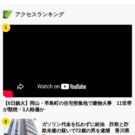
アクセスランキング
1
【6日鎮火】岡山・早島町の住宅密集地で建物火事 11世帯
が類焼・3人軽傷か
2
ガソリン代金を払わずに給油 詐欺と詐
欺未遂の疑いで72歳の男を逮捕 香川県