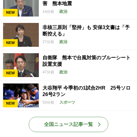
害 熊本地震
政治
14分前
NEW
非核三原則「堅持」も 安保3文書は「予
断控える」
政治
27分前
NEW
自衛隊 熊本で台風対策のブルーシート
設置支援
政治
47分前
NEW
大谷翔平 今季初の1試合2HR 25号ソロ
26号2ラン
スポーツ
53分前
NEW
全国ニュース記事一覧