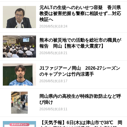
元ALTの生徒へのわいせつ容疑 香川県
教委は被害把握も警察に相談せず…対応
検証へ
2026/8/5(水)18:24
熊本の被災地での活動を総社市の職員が
報告 岡山【熊本で最大震度7】
2026/8/5(水)18:21
J1ファジアーノ岡山 2026-27シーズン
のキャプテンは竹内涼選手
2026/8/5(水)18:17
岡山県内の高校生が特殊詐欺防止など呼
び掛け
2026/8/5(水)18:11
【天気予報】6日(木)は津山市で38℃ 岡