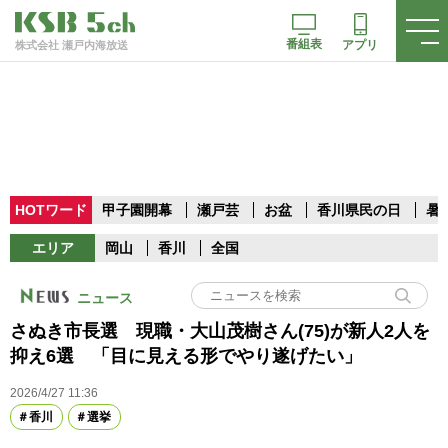
番組表
アプリ
株式会社 瀬戸内海放送
HOTワード
甲子園開幕
瀬戸芸
お盆
香川県民の日
暑
エリア
岡山
香川
全国
ニュース
さぬき市長選 現職・大山茂樹さん(75)が新人2人を
抑え6選 「目に見える形でやり遂げたい」
2026/4/27 11:36
香川
選挙