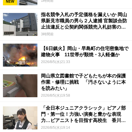
1時間前
NEW
指名競争入札の予定価格を漏えいか 岡山
県新見市職員の男ら２人逮捕 官製談合防
止法違反と公契約関係競売入札妨害の疑
い
3時間前
【6日鎮火】岡山・早島町の住宅密集地で
建物火事 11世帯が類焼・3人軽傷か
2026/8/5(水)21:33
岡山県立図書館で子どもたちが本の保護
作業・修理に挑戦 「汚さないように本
を読みたい」
2026/8/5(水)19:58
「全日本ジュニアクラシック」ピアノ部
門・第一位！力強い演奏と豊かな表現
力…ピアニストを目指す高校生 香川
【青春のキセキ】
2026/8/5(水)19:14