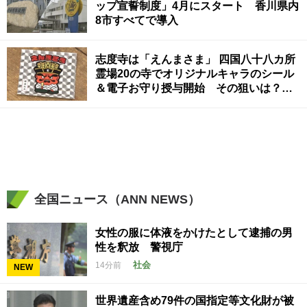
ップ宣誓制度」4月にスタート 香川県内
8市すべてで導入
志度寺は「えんまさま」 四国八十八カ所
霊場20の寺でオリジナルキャラのシール
＆電子お守り授与開始 その狙いは？
香川
全国ニュース（ANN NEWS）
女性の服に体液をかけたとして逮捕の男
性を釈放 警視庁
社会
14分前
NEW
世界遺産含め79件の国指定等文化財が被