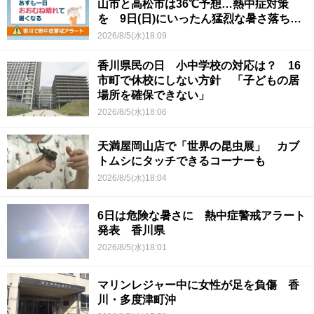
山市と高松市は36℃予想…熱中症対策
を 9日(日)にいったん猛烈な暑さ落ち着
くか
2026/8/5(水)18:09
香川県民の日 小中学校の対応は？ 16
市町で休校にしない方針 「子どもの居
場所を確保できない」
2026/8/5(水)18:06
天満屋岡山店で「世界の昆虫展」 カブ
トムシにタッチできるコーナーも
2026/8/5(水)18:04
6日は危険な暑さに 熱中症警戒アラート
発表 香川県
2026/8/5(水)18:01
マリンレジャー中に女性が足を負傷 香
川・多度津町沖