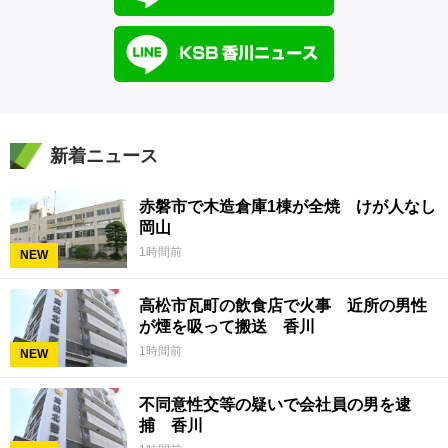
新着ニュース
赤磐市で木造倉庫1棟が全焼 けが人なし
岡山
1時間前
NEW
高松市瓦町の飲食店で火事 近所の男性
が煙を吸って搬送 香川
1時間前
NEW
不同意性交等の疑いで会社員の男を逮
捕 香川