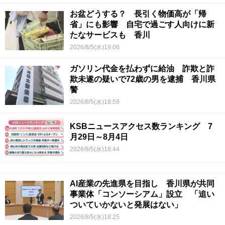
お盆どうする？ 長引く物価高が「帰
省」にも影響 自宅で過ごす人向けに新
たなサービスも 香川
2026/8/5(水)19:06
ガソリン代金を払わずに給油 詐欺と詐
欺未遂の疑いで72歳の男を逮捕 香川県
警
2026/8/5(水)18:59
KSBニュースアクセス数ランキング 7
月29日～8月4日
2026/8/5(水)18:44
AI産業の先進県を目指し 香川県が共同
事業体「コンソーシアム」設立 「追い
ついていかないと発展はない」
2026/8/5(水)18:25