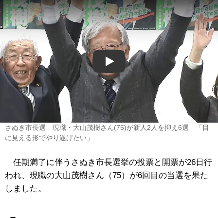
Play
さぬき市長選 現職・大山茂樹さん(75)が新人2人を抑え6選 「目
に見える形でやり遂げたい」
任期満了に伴うさぬき市長選挙の投票と開票が26日行
われ、現職の大山茂樹さん（75）が6回目の当選を果た
しました。