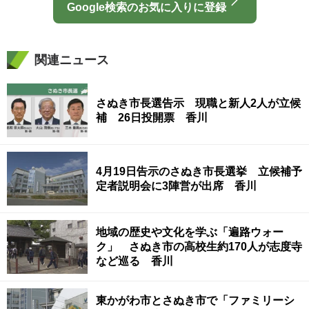
Google検索のお気に入りに登録
関連ニュース
さぬき市長選告示 現職と新人2人が立候
補 26日投開票 香川
4月19日告示のさぬき市長選挙 立候補予
定者説明会に3陣営が出席 香川
地域の歴史や文化を学ぶ「遍路ウォー
ク」 さぬき市の高校生約170人が志度寺
など巡る 香川
東かがわ市とさぬき市で「ファミリーシ