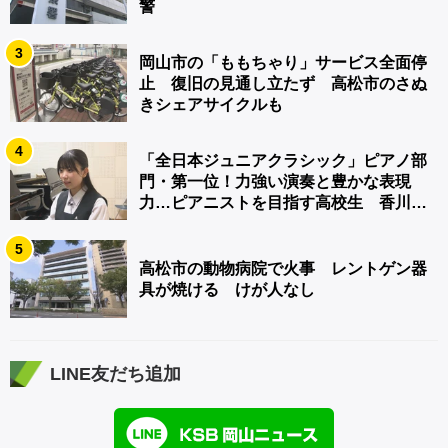
警
3
岡山市の「ももちゃり」サービス全面停
止 復旧の見通し立たず 高松市のさぬ
きシェアサイクルも
4
「全日本ジュニアクラシック」ピアノ部
門・第一位！力強い演奏と豊かな表現
力…ピアニストを目指す高校生 香川
【青春のキセキ】
5
高松市の動物病院で火事 レントゲン器
具が焼ける けが人なし
LINE友だち追加