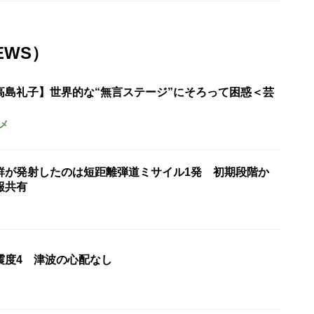
EWS）
高島礼子】世界的な“無言ステージ”にそろって困惑＜芸
メ
鮮が発射したのは短距離弾道ミサイル1発 初期段階か
報共有
震度4 津波の心配なし