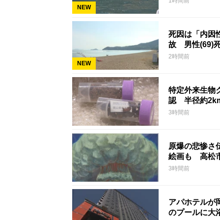
1時間前
NEW
死因は「内因
故 男性(69)
2時間前
NEW
特定外来生物
認 半径約2
3時間前
原爆の悲惨さ
絵画も 高松
3時間前
アパホテルが
のプールに大