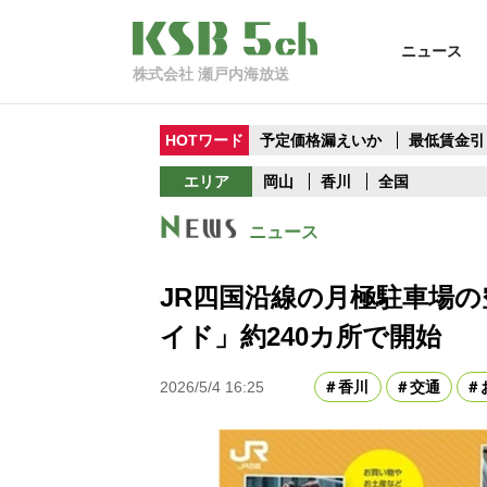
ニュース
株式会社 瀬戸内海放送
HOTワード
予定価格漏えいか
最低賃金引
エリア
岡山
香川
全国
ニュース
JR四国沿線の月極駐車場
イド」約240カ所で開始
2026/5/4 16:25
香川
交通