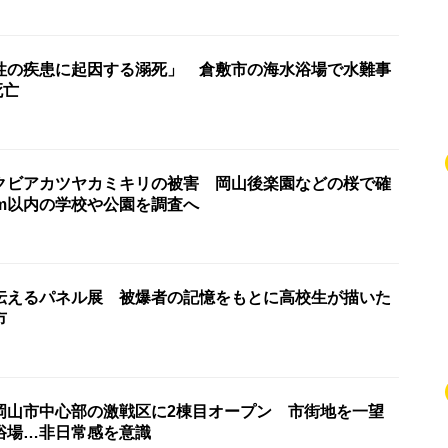
性の疾患に起因する溺死」 倉敷市の海水浴場で水難事
死亡
クビアカツヤカミキリの被害 岡山後楽園などの桜で確
km以内の学校や公園を調査へ
伝えるパネル展 被爆者の記憶をもとに高校生が描いた
市
岡山市中心部の激戦区に2棟目オープン 市街地を一望
浴場…非日常感を意識