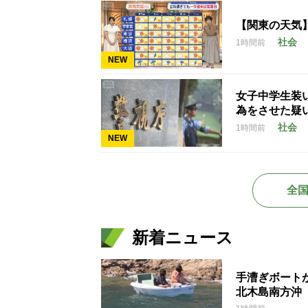
【関東の天気
社会
1時間前
NEW
女子中学生装
為をさせた疑
社会
1時間前
NEW
全
新着ニュース
手漕ぎボート
北木島南方沖