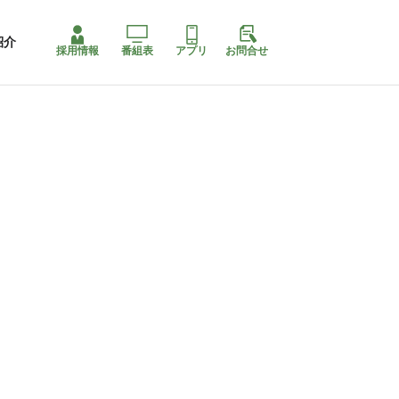
紹介
採用情報
番組表
アプリ
お問合せ
ももちゃり停止