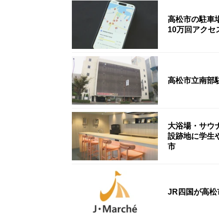
高松市の駐車
10万回アク
高松市立南部
大浴場・サウ
設跡地に学生
市
JR四国が高