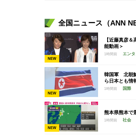
全国ニュース（ANN N
【近藤真彦＆
能動画＞
エンタ
1時間前
NEW
韓国軍 北朝
ら日本とも情
国際
1時間前
NEW
熊本県熊本で
社会
1時間前
NEW