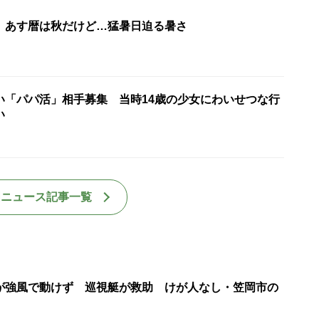
】あす暦は秋だけど…猛暑日迫る暑さ
い「パパ活」相手募集 当時14歳の少女にわいせつな行
い
国ニュース記事一覧
が強風で動けず 巡視艇が救助 けが人なし・笠岡市の