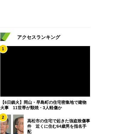
アクセスランキング
1
【6日鎮火】岡山・早島町の住宅密集地で建物
火事 11世帯が類焼・3人軽傷か
2
高松市の住宅で起きた強盗致傷事
件 近くに住む64歳男を指名手
配