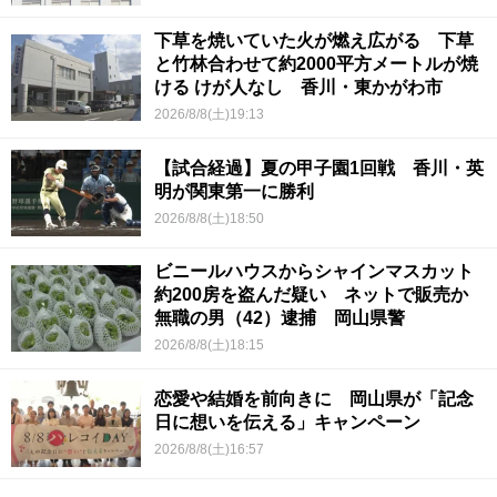
下草を焼いていた火が燃え広がる 下草
と竹林合わせて約2000平方メートルが焼
ける けが人なし 香川・東かがわ市
2026/8/8(土)19:13
【試合経過】夏の甲子園1回戦 香川・英
明が関東第一に勝利
2026/8/8(土)18:50
ビニールハウスからシャインマスカット
約200房を盗んだ疑い ネットで販売か
無職の男（42）逮捕 岡山県警
2026/8/8(土)18:15
恋愛や結婚を前向きに 岡山県が「記念
日に想いを伝える」キャンペーン
2026/8/8(土)16:57