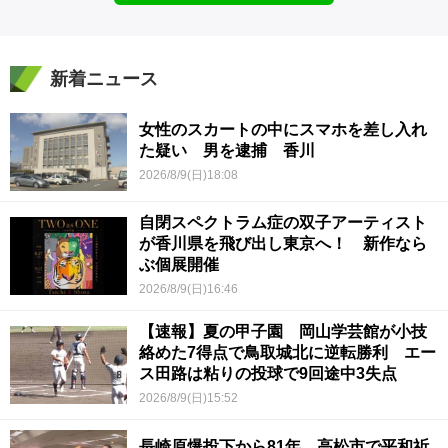
新着ニュース
女性のスカートの中にスマホを差し入れ
た疑い 男を逮捕 香川
2026/8/9(日)18:08
自閉スペクトラム症の双子アーティスト
が香川県を飛び出し東京へ！ 新作なら
ぶ個展開催
2026/8/9(日)16:46
【速報】夏の甲子園 岡山学芸館が小技
絡めた7得点で鳥取城北に逆転勝利 エー
ス田路は粘りの投球で9回途中3失点
2026/8/9(日)15:52
長崎原爆投下から81年 高松市で平和祈