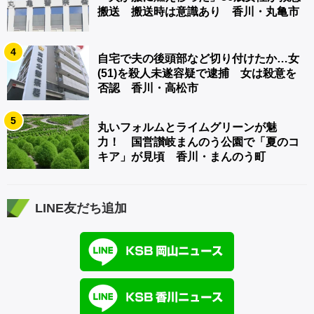
搬送 搬送時は意識あり 香川・丸亀市
4
自宅で夫の後頭部など切り付けたか…女
(51)を殺人未遂容疑で逮捕 女は殺意を
否認 香川・高松市
5
丸いフォルムとライムグリーンが魅
力！ 国営讃岐まんのう公園で「夏のコ
キア」が見頃 香川・まんのう町
LINE友だち追加