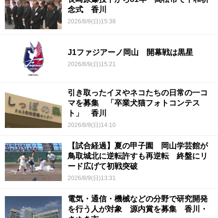
念式 香川
2026/8/9(日)15:38
J1ファジアーノ岡山 開幕戦は黒星
2026/8/9(日)15:21
引き取ったイヌやネコたちの日常の一コ
マを募集 「卒業犬猫フォトコンテス
ト」 香川
2026/8/9(日)14:10
【試合経過】夏の甲子園 岡山学芸館が
鳥取城北に逆転許すも再逆転 終盤にリ
ード広げて初戦突破
2026/8/9(日)13:31
電気・通信・機械などの分野で研究開発
を行う人が対象 源内賞を募集 香川・