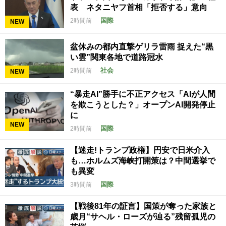
表 ネタニヤフ首相「拒否する」意向
国際
2時間前
NEW
盆休みの都内直撃ゲリラ雷雨 捉えた“黒
い雲”関東各地で道路冠水
社会
2時間前
NEW
“暴走AI”勝手に不正アクセス「AIが人間
を欺こうとした？」オープンAI開発停止
に
NEW
国際
2時間前
【迷走!トランプ政権】円安で日米介入
も…ホルムズ海峡打開策は？中間選挙で
も異変
国際
3時間前
【戦後81年の証言】国策が奪った家族と
歳月“サヘル・ローズが辿る”残留孤児の