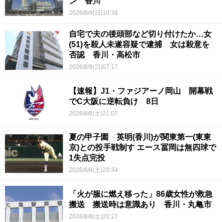
ン 香川
2026/8/9(日)10:38
自宅で夫の後頭部など切り付けたか…女
(51)を殺人未遂容疑で逮捕 女は殺意を
否認 香川・高松市
2026/8/9(日)07:17
【速報】J1・ファジアーノ岡山 開幕戦
でC大阪に逆転負け 8日
2026/8/8(土)21:07
夏の甲子園 英明(香川)が関東第一(東東
京)との投手戦制す エース冨岡は無四球で
1失点完投
2026/8/8(土)20:34
「火が服に燃え移った」86歳女性が救急
搬送 搬送時は意識あり 香川・丸亀市
2026/8/8(土)20:27