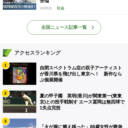
苦悩
社会
3時間前
全国ニュース記事一覧
アクセスランキング
1
自閉スペクトラム症の双子アーティスト
が香川県を飛び出し東京へ！ 新作なら
ぶ個展開催
2
夏の甲子園 英明(香川)が関東第一(東東
京)との投手戦制す エース冨岡は無四球で
1失点完投
3
「火が服に燃え移った」86歳女性が救急