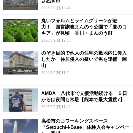
さぬき市
2026/8/9(日)12:41
丸いフォルムとライムグリーンが魅
力！ 国営讃岐まんのう公園で「夏のコ
キア」が見頃 香川・まんのう町
2026/8/9(日)12:36
のぞき目的で他人の住宅の敷地内に侵入
したか 住居侵入の疑いで男を逮捕 岡
山
2026/8/9(日)11:54
AMDA 八代市で支援活動続ける ５日
からは夜間も常駐【熊本で最大震度7】
2026/8/9(日)11:42
高松市のコワーキングスペース
「Setouchi-i-Base」体験入会キャンペー