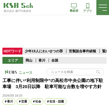
番組表
アプリ
株式会社 瀬戸内海放送
HOTワード
少年19人にわいせつの罪
官製談合事件続報
緊急
エリア
岡山
香川
全国
ニュース
工事に伴い“利用制限中”の高松市中央公園の地下駐
車場 3月20日以降 駐車可能な台数を増やす方針
2026/3/5 18:20
香川
交通
社会
生活・話題