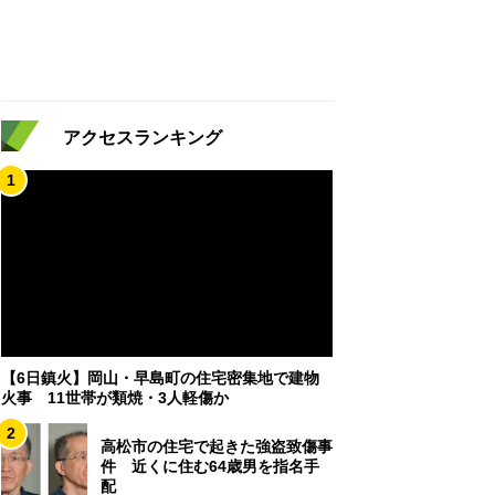
アクセスランキング
1
【6日鎮火】岡山・早島町の住宅密集地で建物
火事 11世帯が類焼・3人軽傷か
2
高松市の住宅で起きた強盗致傷事
件 近くに住む64歳男を指名手
配