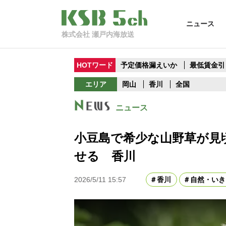
ニュース
株式会社 瀬戸内海放送
HOTワード
予定価格漏えいか
最低賃金引
エリア
岡山
香川
全国
ニュース
小豆島で希少な山野草が見
せる 香川
2026/5/11 15:57
香川
自然・いき