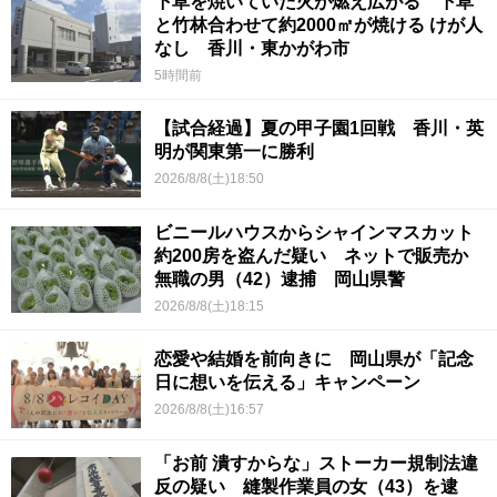
下草を焼いていた火が燃え広がる 下草
と竹林合わせて約2000㎡が焼ける けが人
なし 香川・東かがわ市
5時間前
【試合経過】夏の甲子園1回戦 香川・英
明が関東第一に勝利
2026/8/8(土)18:50
ビニールハウスからシャインマスカット
約200房を盗んだ疑い ネットで販売か
無職の男（42）逮捕 岡山県警
2026/8/8(土)18:15
恋愛や結婚を前向きに 岡山県が「記念
日に想いを伝える」キャンペーン
2026/8/8(土)16:57
「お前 潰すからな」ストーカー規制法違
反の疑い 縫製作業員の女（43）を逮