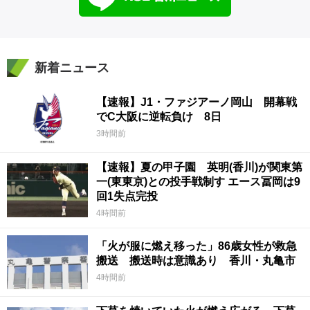
新着ニュース
【速報】J1・ファジアーノ岡山 開幕戦
でC大阪に逆転負け 8日
3時間前
【速報】夏の甲子園 英明(香川)が関東第
一(東東京)との投手戦制す エース冨岡は9
回1失点完投
4時間前
「火が服に燃え移った」86歳女性が救急
搬送 搬送時は意識あり 香川・丸亀市
4時間前