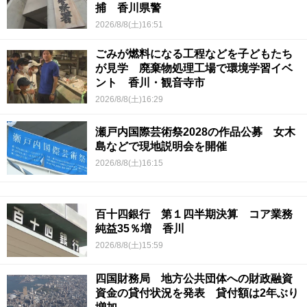
捕 香川県警
2026/8/8(土)16:51
ごみが燃料になる工程などを子どもたち
が見学 廃棄物処理工場で環境学習イベ
ント 香川・観音寺市
2026/8/8(土)16:29
瀬戸内国際芸術祭2028の作品公募 女木
島などで現地説明会を開催
2026/8/8(土)16:15
百十四銀行 第１四半期決算 コア業務
純益35％増 香川
2026/8/8(土)15:59
四国財務局 地方公共団体への財政融資
資金の貸付状況を発表 貸付額は2年ぶり