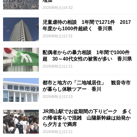
増加
2026/8/8(土)14:32
児童虐待の相談 1年間で1271件 2017
年度から1000件超続く 香川県
2026/8/8(土)12:31
配偶者からの暴力相談 1年間で1000件
超 30～40代女性の被害が多い 香川県
2026/8/8(土)12:21
都市と地方の「二地域居住」 観音寺市
が暮らし体験ツアー 香川
2026/8/8(土)12:15
JR岡山駅でお盆期間の下りピーク 多く
の帰省客らで混雑 山陽新幹線は始発か
ら夕方まで満席
2026/8/8(土)12:11