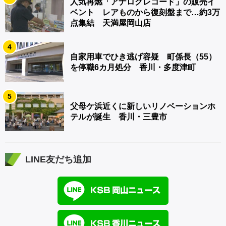
人気再燃「アナログレコード」の販売イ
ベント レアものから復刻盤まで…約3万
点集結 天満屋岡山店
4
自家用車でひき逃げ容疑 町係長（55）
を停職6カ月処分 香川・多度津町
5
父母ケ浜近くに新しいリノベーションホ
テルが誕生 香川・三豊市
LINE友だち追加