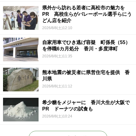
県外から訪れる若者に高松市の魅力を
PR 高校生らがバレーボール選手らにう
どん店を紹介
2026/8/8(土)12:10
自家用車でひき逃げ容疑 町係長（55）
を停職6カ月処分 香川・多度津町
2026/8/8(土)11:35
熊本地震の被災者に県営住宅を提供 香
川県
2026/8/8(土)11:12
希少糖をメジャーに 香川大生が大阪で
PR ドーナツの試食も
2026/8/8(土)10:24