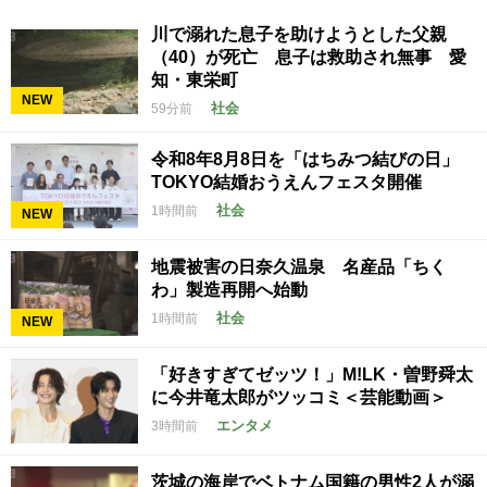
川で溺れた息子を助けようとした父親
（40）が死亡 息子は救助され無事 愛
知・東栄町
NEW
社会
59分前
令和8年8月8日を「はちみつ結びの日」
TOKYO結婚おうえんフェスタ開催
社会
1時間前
NEW
地震被害の日奈久温泉 名産品「ちく
わ」製造再開へ始動
社会
1時間前
NEW
「好きすぎてゼッツ！」M!LK・曽野舜太
に今井竜太郎がツッコミ＜芸能動画＞
エンタメ
3時間前
茨城の海岸でベトナム国籍の男性2人が溺