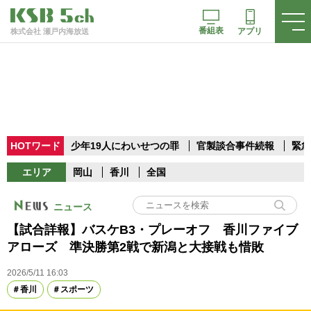
番組表
アプリ
株式会社 瀬戸内海放送
HOTワード
少年19人にわいせつの罪
官製談合事件続報
緊急
エリア
岡山
香川
全国
ニュース
【試合詳報】バスケB3・プレーオフ 香川ファイブ
アローズ 準決勝第2戦で新潟と大接戦も惜敗
2026/5/11 16:03
香川
スポーツ