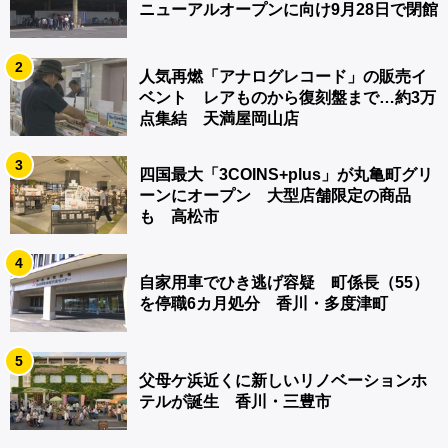
ニューアルオープンに向け9月28日で閉館
2
人気再燃「アナログレコード」の販売イ
ベント レアものから復刻盤まで…約3万
点集結 天満屋岡山店
3
四国最大「3COINS+plus」が丸亀町グリ
ーンにオープン 大型店舗限定の商品
も 高松市
4
自家用車でひき逃げ容疑 町係長（55）
を停職6カ月処分 香川・多度津町
5
父母ケ浜近くに新しいリノベーションホ
テルが誕生 香川・三豊市