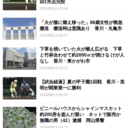
回1失点完投
2026/8/8(土)20:34
「火が服に燃え移った」86歳女性が救急
搬送 搬送時は意識あり 香川・丸亀市
2026/8/8(土)20:27
下草を焼いていた火が燃え広がる 下草
と竹林合わせて約2000㎡が焼ける けが人
なし 香川・東かがわ市
2026/8/8(土)19:13
【試合経過】夏の甲子園1回戦 香川・英
明が関東第一に勝利
2026/8/8(土)18:50
ビニールハウスからシャインマスカット
約200房を盗んだ疑い ネットで販売か
無職の男（42）逮捕 岡山県警
2026/8/8(土)18:15