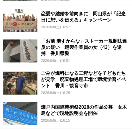
恋愛や結婚を前向きに 岡山県が「記念
日に想いを伝える」キャンペーン
2026/8/8(土)16:57
「お前 潰すからな」ストーカー規制法違
反の疑い 縫製作業員の女（43）を逮
捕 香川県警
2026/8/8(土)16:51
ごみが燃料になる工程などを子どもたち
が見学 廃棄物処理工場で環境学習イベ
ント 香川・観音寺市
2026/8/8(土)16:29
瀬戸内国際芸術祭2028の作品公募 女木
島などで現地説明会を開催
2026/8/8(土)16:15