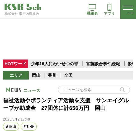
番組表
アプリ
株式会社 瀬戸内海放送
HOTワード
少年19人にわいせつの罪
官製談合事件続報
緊急
エリア
岡山
香川
全国
ニュース
福祉活動やボランティア活動を支援 サンエイグル
ープが助成金 27団体に計656万円 岡山
2026/5/12 17:40
岡山
社会