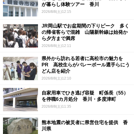
が暮らし体験ツアー 香川
2026/8/8(土)12:15
JR岡山駅でお盆期間の下りピーク 多く
の帰省客らで混雑 山陽新幹線は始発か
ら夕方まで満席
2026/8/8(土)12:11
県外から訪れる若者に高松市の魅力を
PR 高校生らがバレーボール選手らにう
どん店を紹介
2026/8/8(土)12:10
自家用車でひき逃げ容疑 町係長（55）
を停職6カ月処分 香川・多度津町
2026/8/8(土)11:35
熊本地震の被災者に県営住宅を提供 香
川県