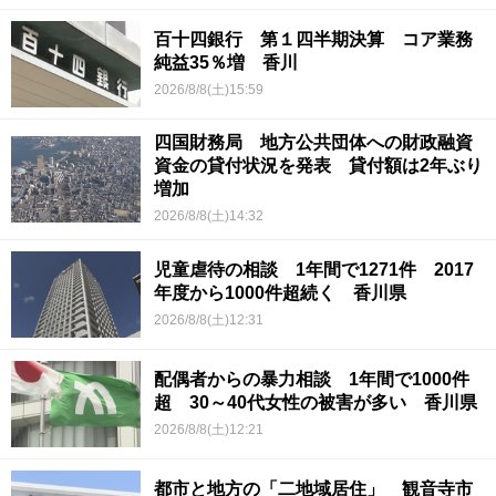
百十四銀行 第１四半期決算 コア業務
純益35％増 香川
2026/8/8(土)15:59
四国財務局 地方公共団体への財政融資
資金の貸付状況を発表 貸付額は2年ぶり
増加
2026/8/8(土)14:32
児童虐待の相談 1年間で1271件 2017
年度から1000件超続く 香川県
2026/8/8(土)12:31
配偶者からの暴力相談 1年間で1000件
超 30～40代女性の被害が多い 香川県
2026/8/8(土)12:21
都市と地方の「二地域居住」 観音寺市