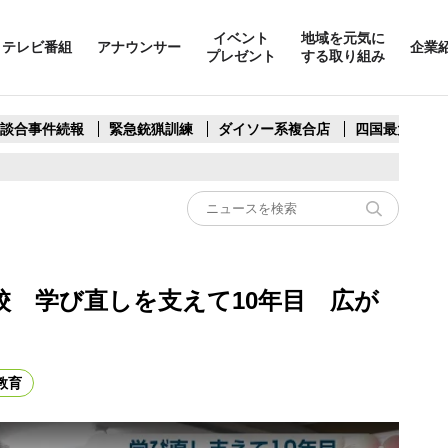
イベント
地域を元気に
テレビ番組
アナウンサー
企業
プレゼント
する取り組み
製談合事件続報
緊急銃猟訓練
ダイソー系複合店
四国最大スリ
校 学び直しを支えて10年目 広が
教育