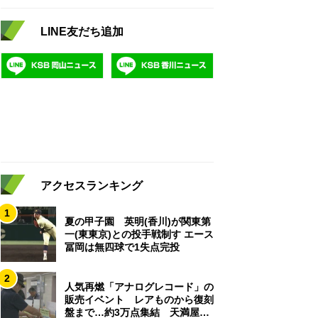
LINE友だち追加
アクセスランキング
1
夏の甲子園 英明(香川)が関東第
一(東東京)との投手戦制す エース
冨岡は無四球で1失点完投
2
人気再燃「アナログレコード」の
販売イベント レアものから復刻
盤まで…約3万点集結 天満屋岡