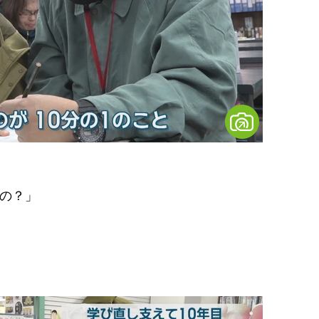
」
なの？」