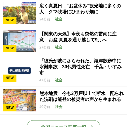
広く真夏日…“お盆休み”観光地に多くの
人 クマ牧場にひまわり畑に
社会
24分前
NEW
【関東の天気】今夜も突然の雷雨に注
意 お盆 真夏を通り越して9月へ
社会
27分前
NEW
「彼氏が波にさらわれた」海岸散歩中に
水難事故 30代男性死亡 千葉・いすみ
市
NEW
社会
47分前
熊本地震 今も3万戸以上で断水 配られ
た洗剤は能登の被災者の声から生まれる
社会
49分前
NEW