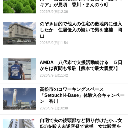
キア」が見頃 香川・まんのう町
2026/8/9(日)12:36
のぞき目的で他人の住宅の敷地内に侵入
したか 住居侵入の疑いで男を逮捕 岡
山
2026/8/9(日)11:54
AMDA 八代市で支援活動続ける ５日
からは夜間も常駐【熊本で最大震度7】
2026/8/9(日)11:42
高松市のコワーキングスペース
「Setouchi-i-Base」体験入会キャンペー
ン 香川
2026/8/9(日)10:38
自宅で夫の後頭部など切り付けたか…女
(51)を殺人未遂容疑で逮捕 女は殺意を