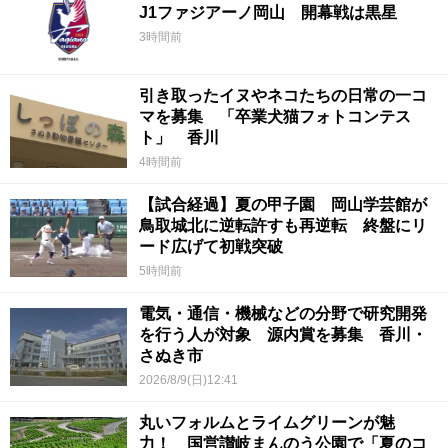
J1ファジアーノ岡山 開幕戦は黒星
3時間前
引き取ったイヌやネコたちの日常の一コ
マを募集 「卒業犬猫フォトコンテス
ト」 香川
4時間前
【試合経過】夏の甲子園 岡山学芸館が
鳥取城北に逆転許すも再逆転 終盤にリ
ード広げて初戦突破
5時間前
電気・通信・機械などの分野で研究開発
を行う人が対象 源内賞を募集 香川・
さぬき市
2026/8/9(日)12:41
丸いフォルムとライムグリーンが魅
力！ 国営讃岐まんのう公園で「夏のコ