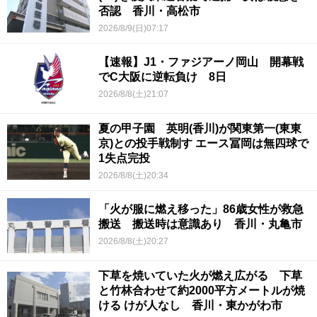
否認 香川・高松市
2026/8/9(日)07:17
【速報】J1・ファジアーノ岡山 開幕戦
でC大阪に逆転負け 8日
2026/8/8(土)21:07
夏の甲子園 英明(香川)が関東第一(東東
京)との投手戦制す エース冨岡は無四球で
1失点完投
2026/8/8(土)20:34
「火が服に燃え移った」86歳女性が救急
搬送 搬送時は意識あり 香川・丸亀市
2026/8/8(土)20:27
下草を焼いていた火が燃え広がる 下草
と竹林合わせて約2000平方メートルが焼
ける けが人なし 香川・東かがわ市