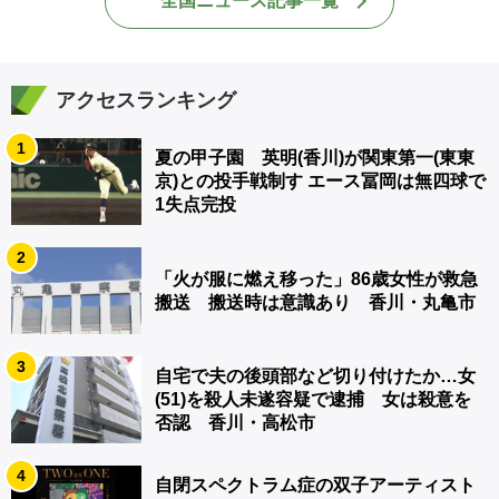
全国ニュース記事一覧
アクセスランキング
1
夏の甲子園 英明(香川)が関東第一(東東
京)との投手戦制す エース冨岡は無四球で
1失点完投
2
「火が服に燃え移った」86歳女性が救急
搬送 搬送時は意識あり 香川・丸亀市
3
自宅で夫の後頭部など切り付けたか…女
(51)を殺人未遂容疑で逮捕 女は殺意を
否認 香川・高松市
4
自閉スペクトラム症の双子アーティスト