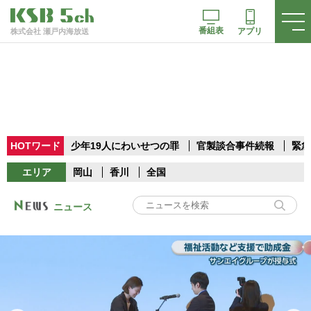
番組表
アプリ
株式会社 瀬戸内海放送
HOTワード
少年19人にわいせつの罪
官製談合事件続報
緊急
エリア
岡山
香川
全国
ニュース