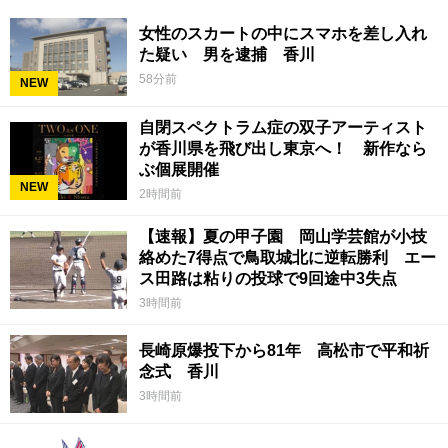
女性のスカートの中にスマホを差し入れ
た疑い 男を逮捕 香川
58分前
NEW
自閉スペクトラム症の双子アーティスト
が香川県を飛び出し東京へ！ 新作なら
ぶ個展開催
NEW
2時間前
【速報】夏の甲子園 岡山学芸館が小技
絡めた7得点で鳥取城北に逆転勝利 エー
ス田路は粘りの投球で9回途中3失点
3時間前
長崎原爆投下から81年 高松市で平和祈
念式 香川
3時間前