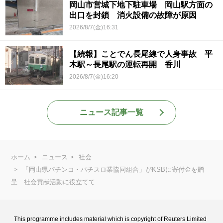
岡山市営城下地下駐車場 岡山駅方面の
出口を封鎖 消火設備の故障が原因
2026/8/7(金)16:31
【続報】ことでん長尾線で人身事故 平
木駅～長尾駅の運転再開 香川
2026/8/7(金)16:20
ニュース記事一覧
ホーム
ニュース
社会
「岡山県パチンコ・パチスロ業協同組合」がKSBに寄付金を贈
呈 社会貢献活動に役立てて
This programme includes material which is copyright of Reuters Limited