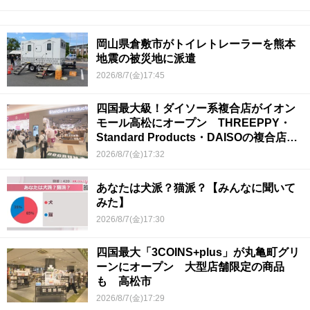
岡山県倉敷市がトイレトレーラーを熊本
地震の被災地に派遣
2026/8/7(金)17:45
四国最大級！ダイソー系複合店がイオン
モール高松にオープン THREEPPY・
Standard Products・DAISOの複合店は
香川県初
2026/8/7(金)17:32
あなたは犬派？猫派？【みんなに聞いて
みた】
2026/8/7(金)17:30
四国最大「3COINS+plus」が丸亀町グリ
ーンにオープン 大型店舗限定の商品
も 高松市
2026/8/7(金)17:29