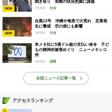
聞き取り 実際の状況把握に課題
社会
1時間前
NEW
台風13号 沖縄や奄美で大荒れ 災害発
生に警戒 空の便にも影響
社会
1時間前
NEW
米メタ社に5億ドル超の支払い命令 子ど
もの精神的被害めぐり ニューメキシコ
州
国際
3時間前
全国ニュース記事一覧
アクセスランキング
1