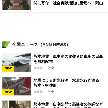
関に寄付 社会貢献活動に活用へ 岡山
全国ニュース（ANN NEWS）
熊本地震 車中泊の避難者に車用の日傘
を無料配布
社会
1時間前
NEW
地震による断水解消 水道水行き渡る
熊本・甲佐町
社会
1時間前
NEW
熊本地震 自宅訪問で高齢者の体調など