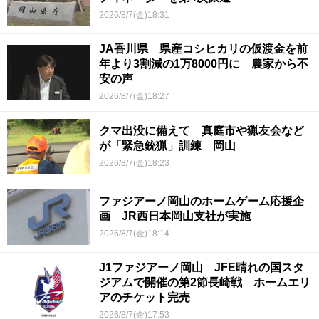
2026/8/7(金)18:31
JA香川県 県産コシヒカリの仮渡金を前
年より3割減の1万8000円に 農家から不
安の声
2026/8/7(金)18:27
クマ出没に備えて 真庭市や猟友会など
が「緊急銃猟」訓練 岡山
2026/8/7(金)18:23
ファジアーノ岡山のホームゲーム応援企
画 JR西日本岡山支社が実施
2026/8/7(金)18:14
J1ファジアーノ岡山 JFE晴れの国スタ
ジアムで開催の第2節長崎戦 ホームエリ
アのチケット完売
2026/8/7(金)17:53