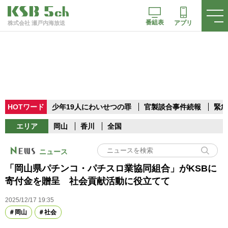
番組表
アプリ
株式会社 瀬戸内海放送
HOTワード
少年19人にわいせつの罪
官製談合事件続報
緊急
エリア
岡山
香川
全国
ニュース
「岡山県パチンコ・パチスロ業協同組合」がKSBに
寄付金を贈呈 社会貢献活動に役立てて
2025/12/17 19:35
岡山
社会