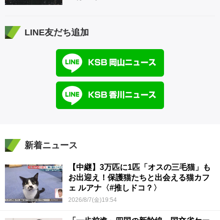
LINE友だち追加
新着ニュース
【中継】3万匹に1匹「オスの三毛猫」も
お出迎え！保護猫たちと出会える猫カフ
ェ ルアナ〈#推しドコ？〉
2026/8/7(金)19:54