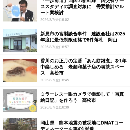
「一歩前進」四国の新幹線 国交省ケー
ススタディの調査対象に 需要推計やル
ート案検討
2026/8/7(金)19:02
新見市の官製談合事件 建設会社は2025
年度に最低制限価格で6件落札 岡山
2026/8/7(金)18:57
香川のお正月の定番「あん餅雑煮」を1年
中楽しめる 老舗和菓子店の喫茶スペー
ス 高松市
2026/8/7(金)18:45
ミラーレス一眼カメラで撮影して「写真
絵日記」を作ろう 高松市
2026/8/7(金)18:39
岡山県 熊本地震の被災地にDMATコー
ディネーターを第4次派遣