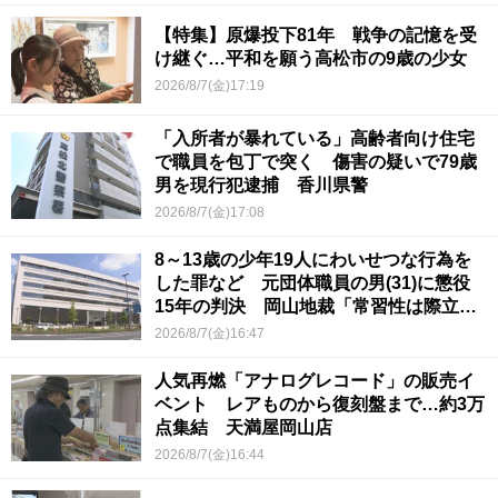
【特集】原爆投下81年 戦争の記憶を受
け継ぐ…平和を願う高松市の9歳の少女
2026/8/7(金)17:19
「入所者が暴れている」高齢者向け住宅
で職員を包丁で突く 傷害の疑いで79歳
男を現行犯逮捕 香川県警
2026/8/7(金)17:08
8～13歳の少年19人にわいせつな行為を
した罪など 元団体職員の男(31)に懲役
15年の判決 岡山地裁「常習性は際立っ
ていて被害結果も非常に重い」
2026/8/7(金)16:47
人気再燃「アナログレコード」の販売イ
ベント レアものから復刻盤まで…約3万
点集結 天満屋岡山店
2026/8/7(金)16:44