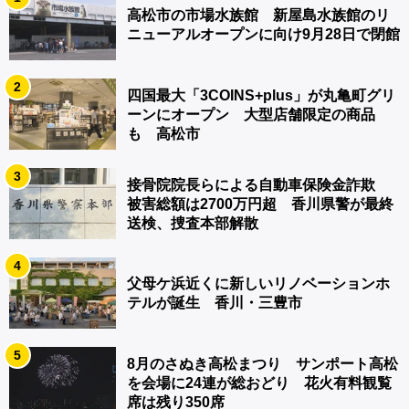
高松市の市場水族館 新屋島水族館のリ
ニューアルオープンに向け9月28日で閉館
2
四国最大「3COINS+plus」が丸亀町グリ
ーンにオープン 大型店舗限定の商品
も 高松市
3
接骨院院長らによる自動車保険金詐欺
被害総額は2700万円超 香川県警が最終
送検、捜査本部解散
4
父母ケ浜近くに新しいリノベーションホ
テルが誕生 香川・三豊市
5
8月のさぬき高松まつり サンポート高松
を会場に24連が総おどり 花火有料観覧
席は残り350席