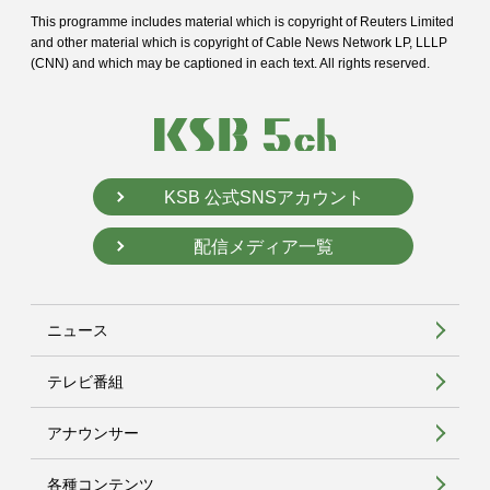
This programme includes material which is copyright of Reuters Limited
and
other material which is copyright of Cable News Network LP, LLLP
(CNN) and
which may be captioned in each text. All rights reserved.
KSB 公式SNSアカウント
配信メディア一覧
ニュース
テレビ番組
アナウンサー
各種コンテンツ