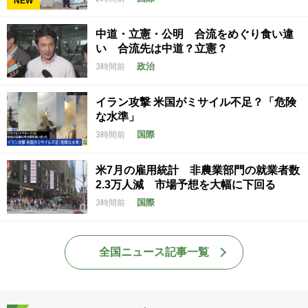
NEW
中道・立憲・公明 合流をめぐり食い違
い 合流先は中道？立憲？
政治
3時間前
イラン攻撃 米国がミサイル不足？「危険
な水準」
国際
3時間前
米7月の雇用統計 非農業部門の就業者数
2.3万人減 市場予想を大幅に下回る
国際
3時間前
全国ニュース記事一覧