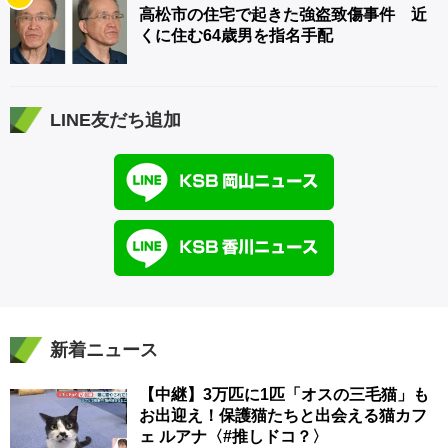
高松市の住宅で起きた強盗致傷事件 近
くに住む64歳男を指名手配
LINE友だち追加
新着ニュース
【中継】3万匹に1匹「オスの三毛猫」も
お出迎え！保護猫たちと出会える猫カフ
ェ ルアナ〈#推しドコ？〉