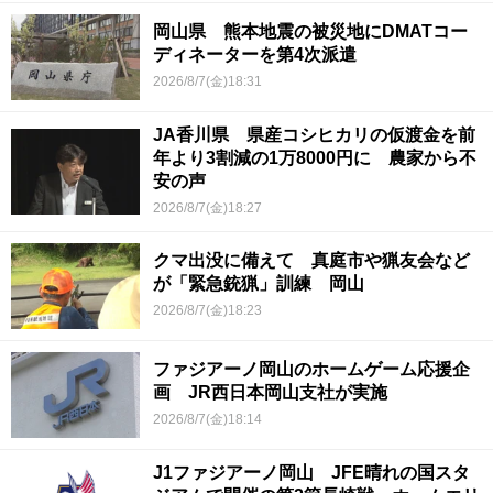
岡山県 熊本地震の被災地にDMATコー
ディネーターを第4次派遣
2026/8/7(金)18:31
JA香川県 県産コシヒカリの仮渡金を前
年より3割減の1万8000円に 農家から不
安の声
2026/8/7(金)18:27
クマ出没に備えて 真庭市や猟友会など
が「緊急銃猟」訓練 岡山
2026/8/7(金)18:23
ファジアーノ岡山のホームゲーム応援企
画 JR西日本岡山支社が実施
2026/8/7(金)18:14
J1ファジアーノ岡山 JFE晴れの国スタ