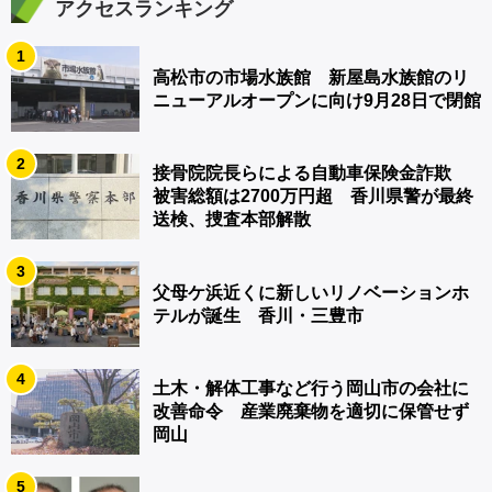
アクセスランキング
1
高松市の市場水族館 新屋島水族館のリ
ニューアルオープンに向け9月28日で閉館
2
接骨院院長らによる自動車保険金詐欺
被害総額は2700万円超 香川県警が最終
送検、捜査本部解散
3
父母ケ浜近くに新しいリノベーションホ
テルが誕生 香川・三豊市
4
土木・解体工事など行う岡山市の会社に
改善命令 産業廃棄物を適切に保管せず
岡山
5