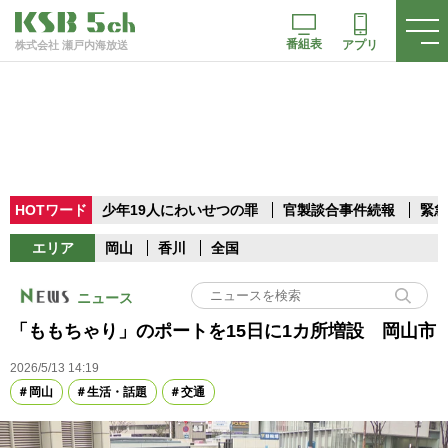
番組表
アプリ
株式会社 瀬戸内海放送
HOTワード
少年19人にわいせつの罪
官製談合事件続報
緊急
エリア
岡山
香川
全国
ニュース
「ももちゃり」のポートを15日に1カ所増設 岡山市
2026/5/13 14:19
岡山
生活・話題
交通