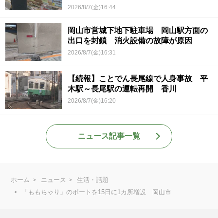
2026/8/7(金)16:44
岡山市営城下地下駐車場 岡山駅方面の
出口を封鎖 消火設備の故障が原因
2026/8/7(金)16:31
【続報】ことでん長尾線で人身事故 平
木駅～長尾駅の運転再開 香川
2026/8/7(金)16:20
ニュース記事一覧
ホーム
ニュース
生活・話題
「ももちゃり」のポートを15日に1カ所増設 岡山市