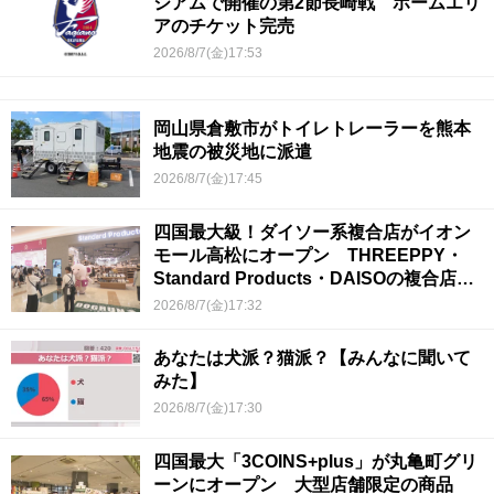
ジアムで開催の第2節長崎戦 ホームエリ
アのチケット完売
2026/8/7(金)17:53
岡山県倉敷市がトイレトレーラーを熊本
地震の被災地に派遣
2026/8/7(金)17:45
四国最大級！ダイソー系複合店がイオン
モール高松にオープン THREEPPY・
Standard Products・DAISOの複合店は
香川県初
2026/8/7(金)17:32
あなたは犬派？猫派？【みんなに聞いて
みた】
2026/8/7(金)17:30
四国最大「3COINS+plus」が丸亀町グリ
ーンにオープン 大型店舗限定の商品