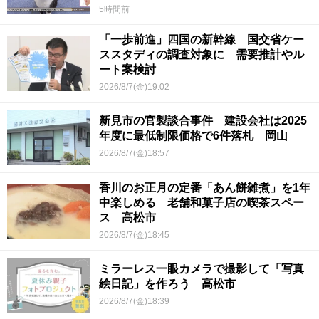
5時間前
「一歩前進」四国の新幹線 国交省ケー
ススタディの調査対象に 需要推計やル
ート案検討
2026/8/7(金)19:02
新見市の官製談合事件 建設会社は2025
年度に最低制限価格で6件落札 岡山
2026/8/7(金)18:57
香川のお正月の定番「あん餅雑煮」を1年
中楽しめる 老舗和菓子店の喫茶スペー
ス 高松市
2026/8/7(金)18:45
ミラーレス一眼カメラで撮影して「写真
絵日記」を作ろう 高松市
2026/8/7(金)18:39