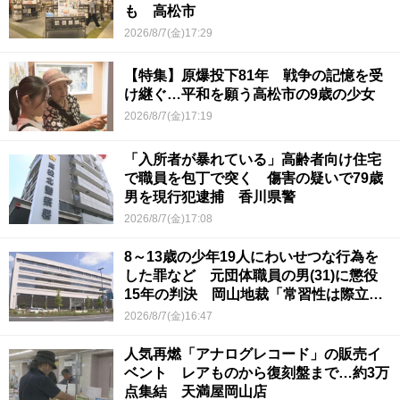
も 高松市
2026/8/7(金)17:29
【特集】原爆投下81年 戦争の記憶を受
け継ぐ…平和を願う高松市の9歳の少女
2026/8/7(金)17:19
「入所者が暴れている」高齢者向け住宅
で職員を包丁で突く 傷害の疑いで79歳
男を現行犯逮捕 香川県警
2026/8/7(金)17:08
8～13歳の少年19人にわいせつな行為を
した罪など 元団体職員の男(31)に懲役
15年の判決 岡山地裁「常習性は際立っ
ていて被害結果も非常に重い」
2026/8/7(金)16:47
人気再燃「アナログレコード」の販売イ
ベント レアものから復刻盤まで…約3万
点集結 天満屋岡山店