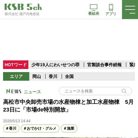
番組表
アプリ
株式会社 瀬戸内海放送
HOTワード
少年19人にわいせつの罪
官製談合事件続報
緊急
エリア
岡山
香川
全国
ニュース
高松市中央卸売市場の水産物棟と加工水産物棟 5月
23日に「市場de特別開放」
2026/5/13 14:44
香川
おでかけ・グルメ
漁業