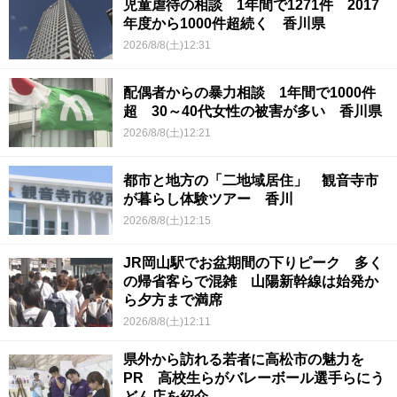
児童虐待の相談 1年間で1271件 2017
年度から1000件超続く 香川県
2026/8/8(土)12:31
配偶者からの暴力相談 1年間で1000件
超 30～40代女性の被害が多い 香川県
2026/8/8(土)12:21
都市と地方の「二地域居住」 観音寺市
が暮らし体験ツアー 香川
2026/8/8(土)12:15
JR岡山駅でお盆期間の下りピーク 多く
の帰省客らで混雑 山陽新幹線は始発か
ら夕方まで満席
2026/8/8(土)12:11
県外から訪れる若者に高松市の魅力を
PR 高校生らがバレーボール選手らにう
どん店を紹介