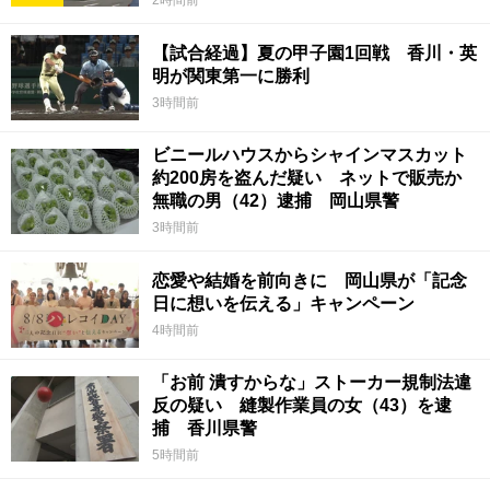
2時間前
【試合経過】夏の甲子園1回戦 香川・英
明が関東第一に勝利
3時間前
ビニールハウスからシャインマスカット
約200房を盗んだ疑い ネットで販売か
無職の男（42）逮捕 岡山県警
3時間前
恋愛や結婚を前向きに 岡山県が「記念
日に想いを伝える」キャンペーン
4時間前
「お前 潰すからな」ストーカー規制法違
反の疑い 縫製作業員の女（43）を逮
捕 香川県警
5時間前