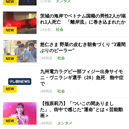
エンタメ
11分前
NEW
茨城の海岸でベトナム国籍の男性2人が溺
れ1人死亡 「離岸流」に巻き込まれたか
社会
14分前
NEW
悠仁さま 野菜の皮むき朝食づくり “3週間
ぶりのピーラー”
社会
1時間前
NEW
九州電力ラグビー部フィジー出身サイモ
ニ・ヴニランギ選手（26）急死 熱中症
で
NEW
社会
1時間前
【指原莉乃】「ついこの間ありまし
た」、街中で感じた“運命”とは＜芸能動
画＞
NEW
エンタメ
1時間前