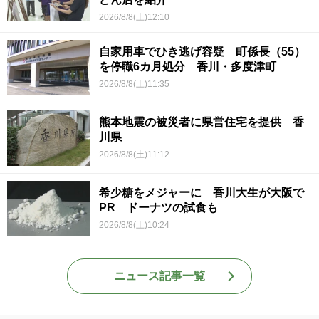
2026/8/8(土)12:10
自家用車でひき逃げ容疑 町係長（55）
を停職6カ月処分 香川・多度津町
2026/8/8(土)11:35
熊本地震の被災者に県営住宅を提供 香
川県
2026/8/8(土)11:12
希少糖をメジャーに 香川大生が大阪で
PR ドーナツの試食も
2026/8/8(土)10:24
ニュース記事一覧