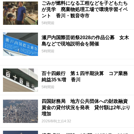
ごみが燃料になる工程などを子どもたち
が見学 廃棄物処理工場で環境学習イベ
ント 香川・観音寺市
5時間前
瀬戸内国際芸術祭2028の作品公募 女木
島などで現地説明会を開催
5時間前
百十四銀行 第１四半期決算 コア業務
純益35％増 香川
5時間前
四国財務局 地方公共団体への財政融資
資金の貸付状況を発表 貸付額は2年ぶり
増加
2026/8/8(土)14:32