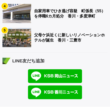
4
自家用車でひき逃げ容疑 町係長（55）
を停職6カ月処分 香川・多度津町
5
父母ケ浜近くに新しいリノベーションホ
テルが誕生 香川・三豊市
LINE友だち追加