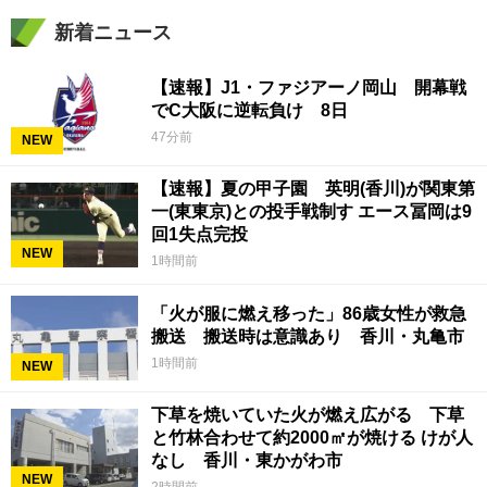
新着ニュース
【速報】J1・ファジアーノ岡山 開幕戦
でC大阪に逆転負け 8日
47分前
NEW
【速報】夏の甲子園 英明(香川)が関東第
一(東東京)との投手戦制す エース冨岡は9
回1失点完投
NEW
1時間前
「火が服に燃え移った」86歳女性が救急
搬送 搬送時は意識あり 香川・丸亀市
1時間前
NEW
下草を焼いていた火が燃え広がる 下草
と竹林合わせて約2000㎡が焼ける けが人
なし 香川・東かがわ市
NEW