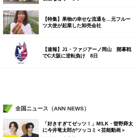
【特集】果物の幸せな流通を…元フルー
ツ大使が起業した卸売会社
【速報】J1・ファジアーノ岡山 開幕戦
でC大阪に逆転負け 8日
全国ニュース（ANN NEWS）
「好きすぎてゼッツ！」M!LK・曽野舜太
に今井竜太郎がツッコミ＜芸能動画＞