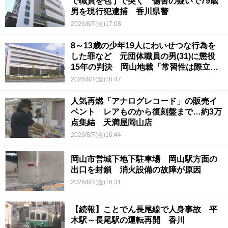
で職員を包丁で突く 傷害の疑いで79歳
男を現行犯逮捕 香川県警
2026/8/7(金)17:08
8～13歳の少年19人にわいせつな行為を
した罪など 元団体職員の男(31)に懲役
15年の判決 岡山地裁「常習性は際立っ
ていて被害結果も非常に重い」
2026/8/7(金)16:47
人気再燃「アナログレコード」の販売イ
ベント レアものから復刻盤まで…約3万
点集結 天満屋岡山店
2026/8/7(金)16:44
岡山市営城下地下駐車場 岡山駅方面の
出口を封鎖 消火設備の故障が原因
2026/8/7(金)16:31
【続報】ことでん長尾線で人身事故 平
木駅～長尾駅の運転再開 香川