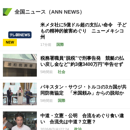
全国ニュース（ANN NEWS）
米メタ社に5億ドル超の支払い命令 子ど
もの精神的被害めぐり ニューメキシコ
州
NEW
国際
17分前
税務署職員“脱税”で刑事告発 競艇の払
い戻し金など“約3億3400万円”申告せず
社会
5時間前
パキスタン・サウジ・トルコの3カ国が共
同防衛協定 「米国頼み」からの脱却か
国際
5時間前
中道・立憲・公明 合流をめぐり食い違
い 合流先は中道？立憲？
政治
2026/8/7(金)22:24