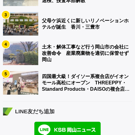
送検、捜査本部解散
3
父母ケ浜近くに新しいリノベーションホ
テルが誕生 香川・三豊市
4
土木・解体工事など行う岡山市の会社に
改善命令 産業廃棄物を適切に保管せず
岡山
5
四国最大級！ダイソー系複合店がイオン
モール高松にオープン THREEPPY・
Standard Products・DAISOの複合店は
香川県初
LINE友だち追加