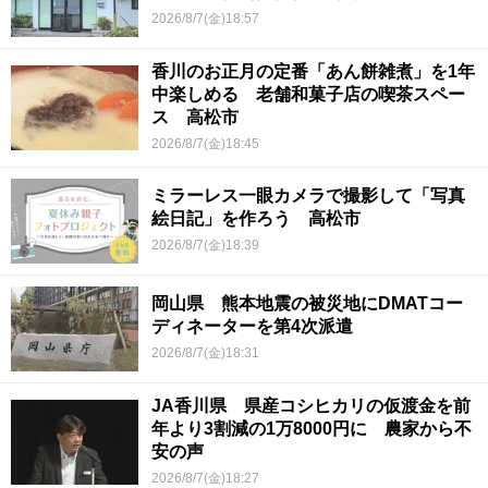
2026/8/7(金)18:57
香川のお正月の定番「あん餅雑煮」を1年
中楽しめる 老舗和菓子店の喫茶スペー
ス 高松市
2026/8/7(金)18:45
ミラーレス一眼カメラで撮影して「写真
絵日記」を作ろう 高松市
2026/8/7(金)18:39
岡山県 熊本地震の被災地にDMATコー
ディネーターを第4次派遣
2026/8/7(金)18:31
JA香川県 県産コシヒカリの仮渡金を前
年より3割減の1万8000円に 農家から不
安の声
2026/8/7(金)18:27