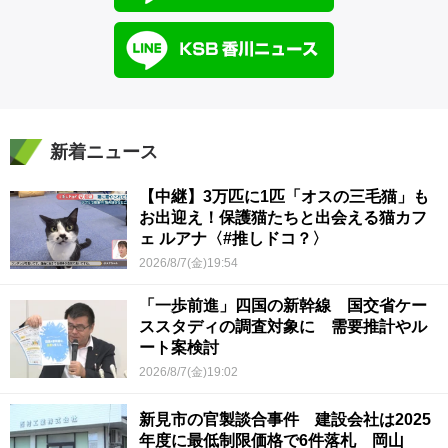
新着ニュース
【中継】3万匹に1匹「オスの三毛猫」も
お出迎え！保護猫たちと出会える猫カフ
ェ ルアナ〈#推しドコ？〉
2026/8/7(金)19:54
「一歩前進」四国の新幹線 国交省ケー
ススタディの調査対象に 需要推計やル
ート案検討
2026/8/7(金)19:02
新見市の官製談合事件 建設会社は2025
年度に最低制限価格で6件落札 岡山