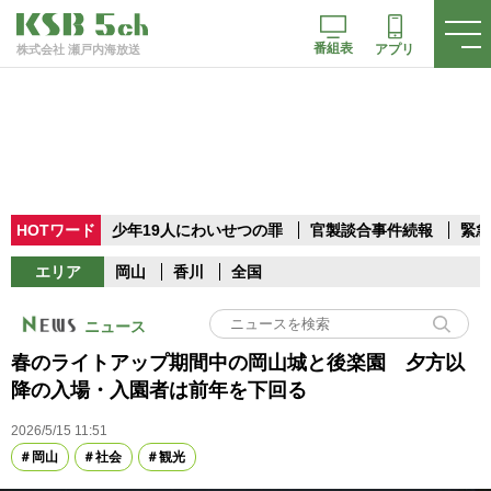
番組表
アプリ
株式会社 瀬戸内海放送
HOTワード
少年19人にわいせつの罪
官製談合事件続報
緊急
エリア
岡山
香川
全国
ニュース
春のライトアップ期間中の岡山城と後楽園 夕方以
降の入場・入園者は前年を下回る
2026/5/15 11:51
岡山
社会
観光