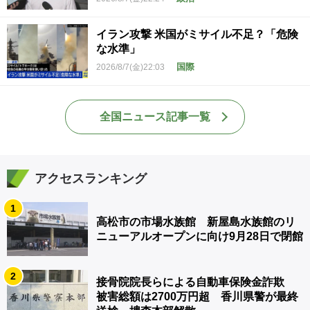
イラン攻撃 米国がミサイル不足？「危険
な水準」
国際
2026/8/7(金)22:03
全国ニュース記事一覧
アクセスランキング
1
高松市の市場水族館 新屋島水族館のリ
ニューアルオープンに向け9月28日で閉館
2
接骨院院長らによる自動車保険金詐欺
被害総額は2700万円超 香川県警が最終