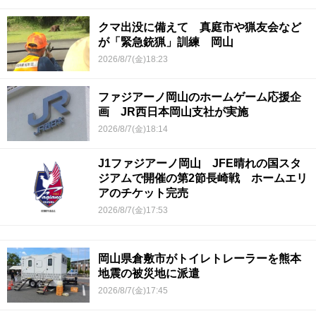
クマ出没に備えて 真庭市や猟友会など
が「緊急銃猟」訓練 岡山
2026/8/7(金)18:23
ファジアーノ岡山のホームゲーム応援企
画 JR西日本岡山支社が実施
2026/8/7(金)18:14
J1ファジアーノ岡山 JFE晴れの国スタ
ジアムで開催の第2節長崎戦 ホームエリ
アのチケット完売
2026/8/7(金)17:53
岡山県倉敷市がトイレトレーラーを熊本
地震の被災地に派遣
2026/8/7(金)17:45