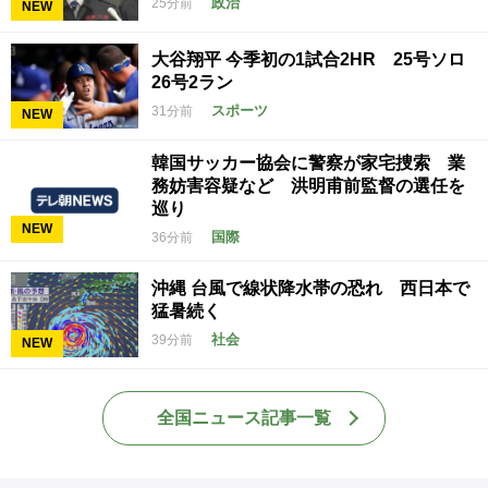
政治
25分前
NEW
大谷翔平 今季初の1試合2HR 25号ソロ
26号2ラン
スポーツ
31分前
NEW
韓国サッカー協会に警察が家宅捜索 業
務妨害容疑など 洪明甫前監督の選任を
巡り
NEW
国際
36分前
沖縄 台風で線状降水帯の恐れ 西日本で
猛暑続く
社会
39分前
NEW
全国ニュース記事一覧