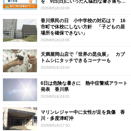
を 9日(日)にいったん猛烈な暑さ落ち着
くか
2026/8/5(水)18:09
香川県民の日 小中学校の対応は？ 16
市町で休校にしない方針 「子どもの居
場所を確保できない」
2026/8/5(水)18:06
天満屋岡山店で「世界の昆虫展」 カブ
トムシにタッチできるコーナーも
2026/8/5(水)18:04
6日は危険な暑さに 熱中症警戒アラート
発表 香川県
2026/8/5(水)18:01
マリンレジャー中に女性が足を負傷 香
川・多度津町沖
2026/8/5(水)17:50