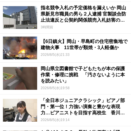
指名競争入札の予定価格を漏えいか 岡山
県新見市職員の男ら２人逮捕 官製談合防
止法違反と公契約関係競売入札妨害の疑
い
3時間前
【6日鎮火】岡山・早島町の住宅密集地で
建物火事 11世帯が類焼・3人軽傷か
2026/8/5(水)21:33
岡山県立図書館で子どもたちが本の保護
作業・修理に挑戦 「汚さないように本
を読みたい」
2026/8/5(水)19:58
「全日本ジュニアクラシック」ピアノ部
門・第一位！力強い演奏と豊かな表現
力…ピアニストを目指す高校生 香川
【青春のキセキ】
2026/8/5(水)19:14