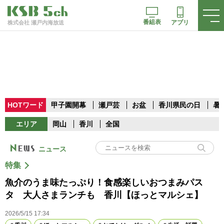
番組表
アプリ
株式会社 瀬戸内海放送
HOTワード
甲子園開幕
瀬戸芸
お盆
香川県民の日
暑
エリア
岡山
香川
全国
ニュース
特集
魚介のうま味たっぷり！食感楽しいおつまみパス
タ 大人さまランチも 香川【ほっとマルシェ】
2026/5/15 17:34