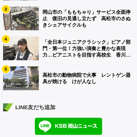
3
岡山市の「ももちゃり」サービス全面停
止 復旧の見通し立たず 高松市のさぬ
きシェアサイクルも
4
「全日本ジュニアクラシック」ピアノ部
門・第一位！力強い演奏と豊かな表現
力…ピアニストを目指す高校生 香川
【青春のキセキ】
5
高松市の動物病院で火事 レントゲン器
具が焼ける けが人なし
LINE友だち追加