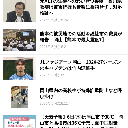
元ALTの生徒へのわいせつ容疑 香川県
教委は被害把握も警察に相談せず…対応
検証へ
2026/8/5(水)18:24
熊本の被災地での活動を総社市の職員が
報告 岡山【熊本で最大震度7】
2026/8/5(水)18:21
J1ファジアーノ岡山 2026-27シーズン
のキャプテンは竹内涼選手
2026/8/5(水)18:17
岡山県内の高校生が特殊詐欺防止など呼
び掛け
2026/8/5(水)18:11
【天気予報】6日(木)は津山市で38℃ 岡
山市と高松市は36℃予想…熱中症対策