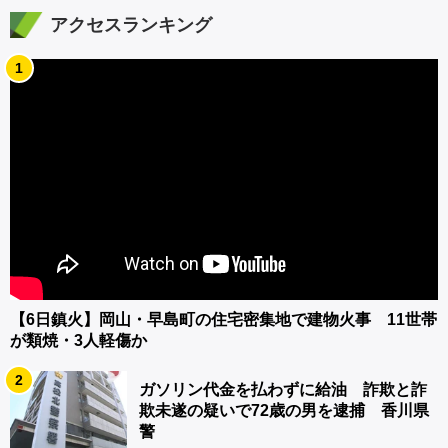
アクセスランキング
1
【6日鎮火】岡山・早島町の住宅密集地で建物火事 11世帯
が類焼・3人軽傷か
2
ガソリン代金を払わずに給油 詐欺と詐
欺未遂の疑いで72歳の男を逮捕 香川県
警