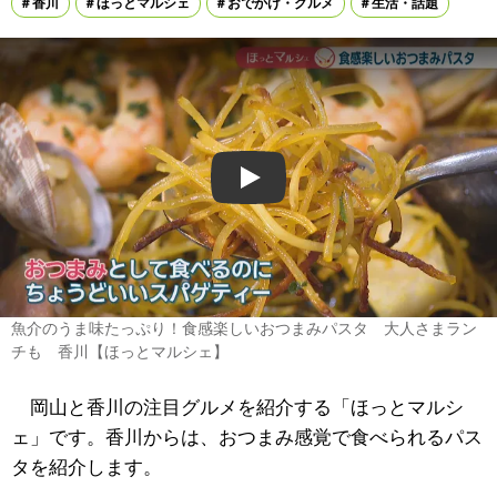
香川
ほっとマルシェ
おでかけ・グルメ
生活・話題
Play
魚介のうま味たっぷり！食感楽しいおつまみパスタ 大人さまラン
チも 香川【ほっとマルシェ】
岡山と香川の注目グルメを紹介する「ほっとマルシ
ェ」です。香川からは、おつまみ感覚で食べられるパス
タを紹介します。