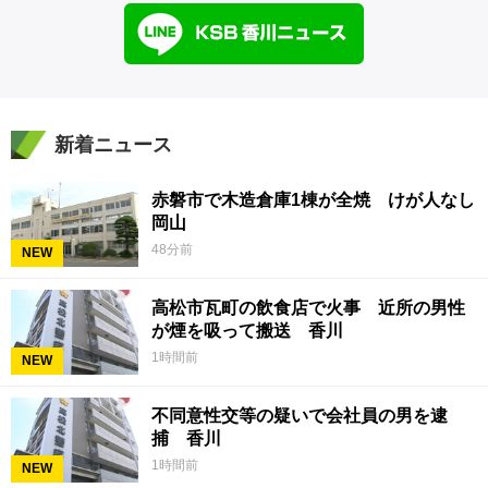
新着ニュース
赤磐市で木造倉庫1棟が全焼 けが人なし
岡山
48分前
NEW
高松市瓦町の飲食店で火事 近所の男性
が煙を吸って搬送 香川
1時間前
NEW
不同意性交等の疑いで会社員の男を逮
捕 香川
1時間前
NEW