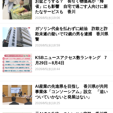
お盆どうする？ 長引く物価高が「帰
省」にも影響 自宅で過ごす人向けに新
たなサービスも 香川
2026/8/5(水)19:06
ガソリン代金を払わずに給油 詐欺と詐
欺未遂の疑いで72歳の男を逮捕 香川県
警
2026/8/5(水)18:59
KSBニュースアクセス数ランキング 7
月29日～8月4日
2026/8/5(水)18:44
AI産業の先進県を目指し 香川県が共同
事業体「コンソーシアム」設立 「追い
ついていかないと発展はない」
2026/8/5(水)18:25