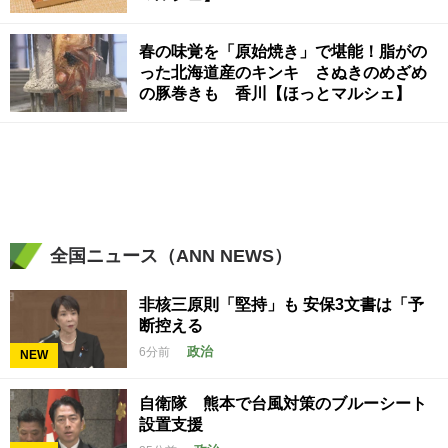
春の味覚を「原始焼き」で堪能！脂がの
った北海道産のキンキ さぬきのめざめ
の豚巻きも 香川【ほっとマルシェ】
全国ニュース（ANN NEWS）
非核三原則「堅持」も 安保3文書は「予
断控える
政治
6分前
NEW
自衛隊 熊本で台風対策のブルーシート
設置支援