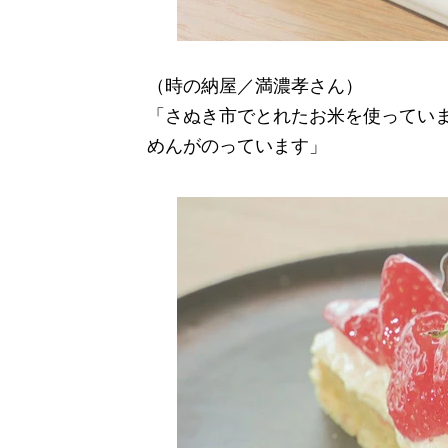
（時の納屋／満濃孝さん）
「さぬき市でとれたお米を使ってい
めんがのっています」