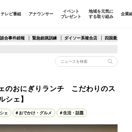
イベント
地域を元気に
テレビ番組
アナウンサー
企業
プレゼント
する取り組み
製談合事件続報
緊急銃猟訓練
ダイソー系複合店
四国最大スリ
ェのおにぎりランチ こだわりのス
ルシェ】
シェ
おでかけ・グルメ
生活・話題