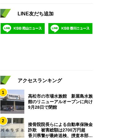
LINE友だち追加
アクセスランキング
1
高松市の市場水族館 新屋島水族
館のリニューアルオープンに向け
9月28日で閉館
2
接骨院院長らによる自動車保険金
詐欺 被害総額は2700万円超
香川県警が最終送検、捜査本部解