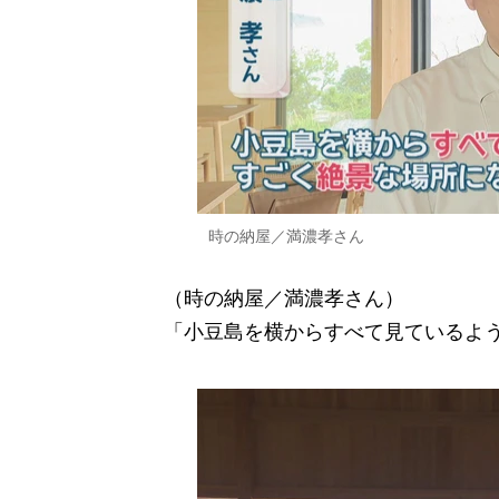
時の納屋／満濃孝さん
（時の納屋／満濃孝さん）
「小豆島を横からすべて見ているよ