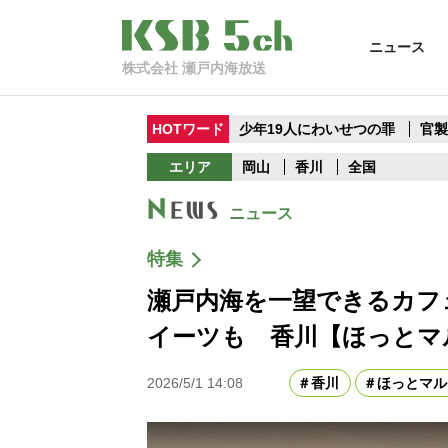
ニュース
株式会社 瀬戸内海放送
HOTワード
少年19人にわいせつの罪
官
エリア
岡山
香川
全国
ニュース
特集
瀬戸内海を一望できるカフ
イーツも 香川【ほっとマ
2026/5/1 14:08
香川
ほっとマル