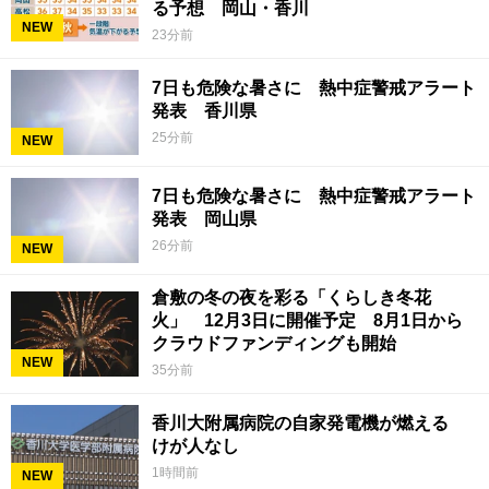
る予想 岡山・香川
NEW
23分前
7日も危険な暑さに 熱中症警戒アラート
発表 香川県
25分前
NEW
7日も危険な暑さに 熱中症警戒アラート
発表 岡山県
26分前
NEW
倉敷の冬の夜を彩る「くらしき冬花
火」 12月3日に開催予定 8月1日から
クラウドファンディングも開始
NEW
35分前
香川大附属病院の自家発電機が燃える
けが人なし
1時間前
NEW