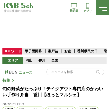
番組表
アプリ
株式会社 瀬戸内海放送
HOTワード
甲子園開幕
瀬戸芸
お盆
香川県民の日
暑
エリア
岡山
香川
全国
ニュース
特集
旬の野菜がたっぷり！テイクアウト専門店のかわい
い手作り弁当 香川【ほっとマルシェ】
2026/4/24 14:06