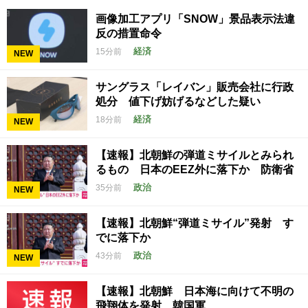
画像加工アプリ「SNOW」景品表示法違
反の措置命令
経済
15分前
NEW
サングラス「レイバン」販売会社に行政
処分 値下げ妨げるなどした疑い
経済
18分前
NEW
【速報】北朝鮮の弾道ミサイルとみられ
るもの 日本のEEZ外に落下か 防衛省
政治
35分前
NEW
【速報】北朝鮮“弾道ミサイル”発射 す
でに落下か
政治
43分前
NEW
【速報】北朝鮮 日本海に向けて不明の
飛翔体を発射 韓国軍