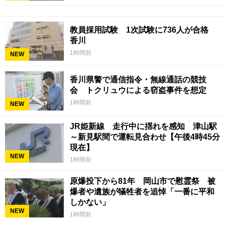
教員採用試験 1次試験に736人が合格
香川
1時間前
NEW
香川県警で通信指令・無線通話の競技
会 トクリュウによる窃盗事件を想定
1時間前
NEW
JR姫新線 走行中に揺れを感知 津山駅
～新見駅間で運転見合わせ【午後4時45分
現在】
NEW
1時間前
原爆投下から81年 岡山市で慰霊祭 被
爆者や遺族が犠牲者を追悼「一番に平和
しかない」
NEW
1時間前