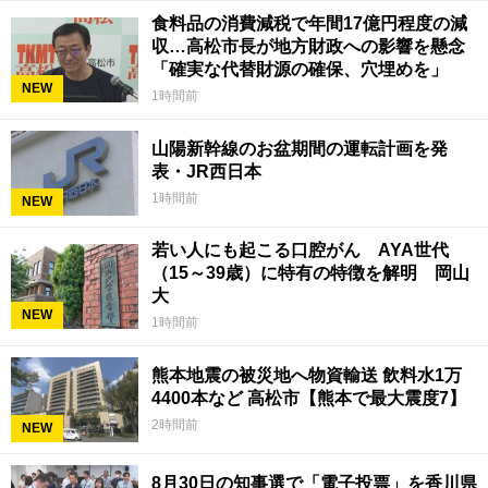
食料品の消費減税で年間17億円程度の減
収…高松市長が地方財政への影響を懸念
「確実な代替財源の確保、穴埋めを」
NEW
1時間前
山陽新幹線のお盆期間の運転計画を発
表・JR西日本
1時間前
NEW
若い人にも起こる口腔がん AYA世代
（15～39歳）に特有の特徴を解明 岡山
大
NEW
1時間前
熊本地震の被災地へ物資輸送 飲料水1万
4400本など 高松市【熊本で最大震度7】
2時間前
NEW
8月30日の知事選で「電子投票」を香川県