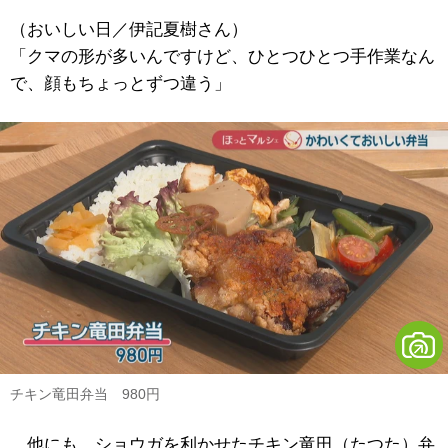
（おいしい日／伊記夏樹さん）
「クマの形が多いんですけど、ひとつひとつ手作業なん
で、顔もちょっとずつ違う」
チキン竜田弁当 980円
他にも、ショウガを利かせたチキン竜田（たつた）弁