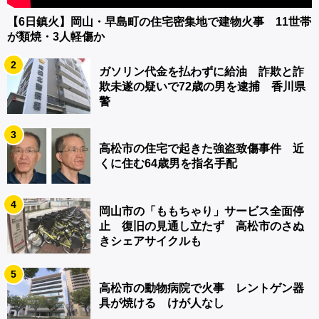
【6日鎮火】岡山・早島町の住宅密集地で建物火事 11世帯
が類焼・3人軽傷か
2
ガソリン代金を払わずに給油 詐欺と詐
欺未遂の疑いで72歳の男を逮捕 香川県
警
3
高松市の住宅で起きた強盗致傷事件 近
くに住む64歳男を指名手配
4
岡山市の「ももちゃり」サービス全面停
止 復旧の見通し立たず 高松市のさぬ
きシェアサイクルも
5
高松市の動物病院で火事 レントゲン器
具が焼ける けが人なし