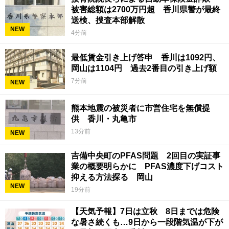
被害総額は2700万円超 香川県警が最終
送検、捜査本部解散
NEW
4分前
最低賃金引き上げ答申 香川は1092円、
岡山は1104円 過去2番目の引き上げ額
7分前
NEW
熊本地震の被災者に市営住宅を無償提
供 香川・丸亀市
13分前
NEW
吉備中央町のPFAS問題 2回目の実証事
業の概要明らかに PFAS濃度下げコスト
抑える方法探る 岡山
NEW
19分前
【天気予報】7日は立秋 8日までは危険
な暑さ続くも…9日から一段階気温が下が