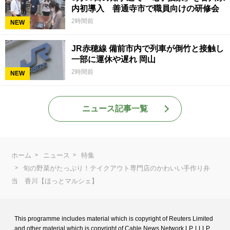
内初導入 善通寺市で職員向けの研修会
2時間前
NEW
JR赤穂線 備前市内で列車が倒竹と接触し
一部に運休や遅れ 岡山
2時間前
NEW
ニュース記事一覧
ホーム
ニュース
特集
旬の野菜がたっぷり！テイクアウト専門店のかわいい手作り弁
当 香川【ほっとマルシェ】
This programme includes material which is copyright of Reuters Limited
and
other material which is copyright of Cable News Network LP, LLLP