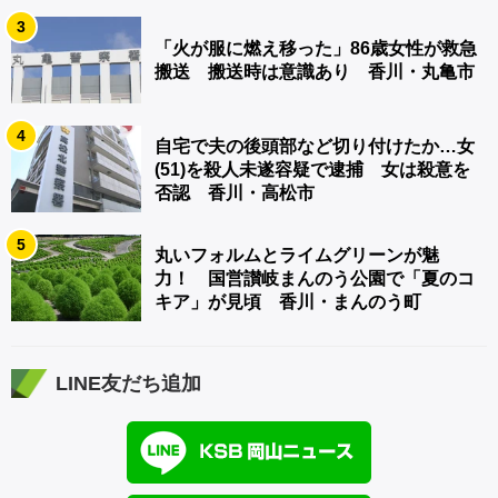
3
「火が服に燃え移った」86歳女性が救急
搬送 搬送時は意識あり 香川・丸亀市
4
自宅で夫の後頭部など切り付けたか…女
(51)を殺人未遂容疑で逮捕 女は殺意を
否認 香川・高松市
5
丸いフォルムとライムグリーンが魅
力！ 国営讃岐まんのう公園で「夏のコ
キア」が見頃 香川・まんのう町
LINE友だち追加