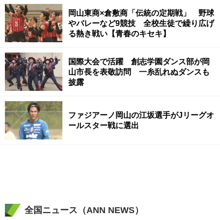
岡山東商×倉敷商「伝統の定期戦」 野球
やバレーなど9競技 全校生徒で繰り広げ
る熱き戦い【青春のキセキ】
国際大会で活躍 創志学園ダンス部が岡
山市長を表敬訪問 一糸乱れぬダンスも
披露
ファジアーノ岡山の江坂選手がJリーグオ
ールスター戦に選出
全国ニュース（ANN NEWS）