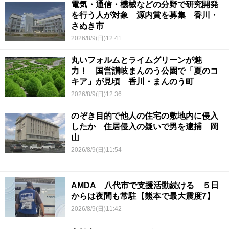
電気・通信・機械などの分野で研究開発
を行う人が対象 源内賞を募集 香川・
さぬき市
2026/8/9(日)12:41
丸いフォルムとライムグリーンが魅
力！ 国営讃岐まんのう公園で「夏のコ
キア」が見頃 香川・まんのう町
2026/8/9(日)12:36
のぞき目的で他人の住宅の敷地内に侵入
したか 住居侵入の疑いで男を逮捕 岡
山
2026/8/9(日)11:54
AMDA 八代市で支援活動続ける ５日
からは夜間も常駐【熊本で最大震度7】
2026/8/9(日)11:42