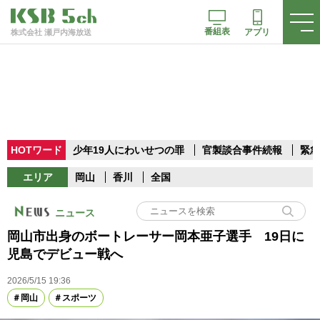
番組表
アプリ
株式会社 瀬戸内海放送
HOTワード
少年19人にわいせつの罪
官製談合事件続報
緊急
エリア
岡山
香川
全国
ニュース
岡山市出身のボートレーサー岡本亜子選手 19日に
児島でデビュー戦へ
2026/5/15 19:36
岡山
スポーツ