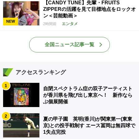
【CANDY TUNE】先輩・FRUITS
ZIPPERの活躍を見て目標地点をロックオ
ン＜芸能動画＞
NEW
エンタメ
2時間前
全国ニュース記事一覧
アクセスランキング
1
自閉スペクトラム症の双子アーティスト
が香川県を飛び出し東京へ！ 新作なら
ぶ個展開催
2
夏の甲子園 英明(香川)が関東第一(東東
京)との投手戦制す エース冨岡は無四球で
1失点完投