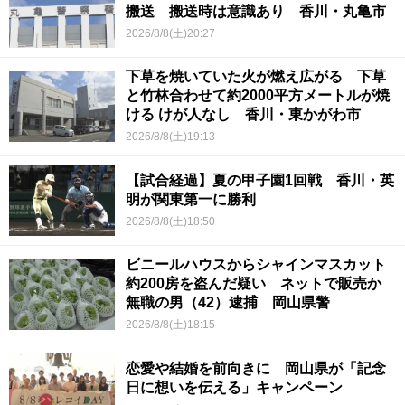
搬送 搬送時は意識あり 香川・丸亀市
2026/8/8(土)20:27
下草を焼いていた火が燃え広がる 下草
と竹林合わせて約2000平方メートルが焼
ける けが人なし 香川・東かがわ市
2026/8/8(土)19:13
【試合経過】夏の甲子園1回戦 香川・英
明が関東第一に勝利
2026/8/8(土)18:50
ビニールハウスからシャインマスカット
約200房を盗んだ疑い ネットで販売か
無職の男（42）逮捕 岡山県警
2026/8/8(土)18:15
恋愛や結婚を前向きに 岡山県が「記念
日に想いを伝える」キャンペーン