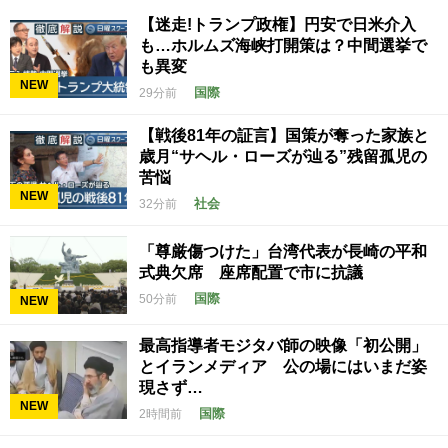
【迷走!トランプ政権】円安で日米介入
も…ホルムズ海峡打開策は？中間選挙で
も異変
NEW
国際
29分前
【戦後81年の証言】国策が奪った家族と
歳月“サヘル・ローズが辿る”残留孤児の
苦悩
NEW
社会
32分前
「尊厳傷つけた」台湾代表が長崎の平和
式典欠席 座席配置で市に抗議
国際
50分前
NEW
最高指導者モジタバ師の映像「初公開」
とイランメディア 公の場にはいまだ姿
現さず…
NEW
国際
2時間前