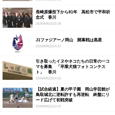
長崎原爆投下から81年 高松市で平和祈
念式 香川
2026/8/9(日)15:38
J1ファジアーノ岡山 開幕戦は黒星
2026/8/9(日)15:21
引き取ったイヌやネコたちの日常の一コ
マを募集 「卒業犬猫フォトコンテス
ト」 香川
2026/8/9(日)14:10
【試合経過】夏の甲子園 岡山学芸館が
鳥取城北に逆転許すも再逆転 終盤にリ
ード広げて初戦突破
2026/8/9(日)13:31