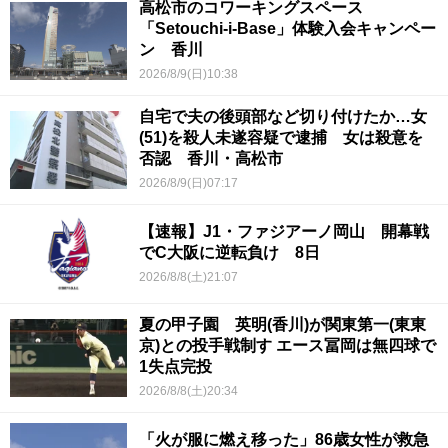
高松市のコワーキングスペース
「Setouchi-i-Base」体験入会キャンペー
ン 香川
2026/8/9(日)10:38
自宅で夫の後頭部など切り付けたか…女
(51)を殺人未遂容疑で逮捕 女は殺意を
否認 香川・高松市
2026/8/9(日)07:17
【速報】J1・ファジアーノ岡山 開幕戦
でC大阪に逆転負け 8日
2026/8/8(土)21:07
夏の甲子園 英明(香川)が関東第一(東東
京)との投手戦制す エース冨岡は無四球で
1失点完投
2026/8/8(土)20:34
「火が服に燃え移った」86歳女性が救急