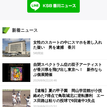
新着ニュース
女性のスカートの中にスマホを差し入れ
た疑い 男を逮捕 香川
5時間前
自閉スペクトラム症の双子アーティスト
が香川県を飛び出し東京へ！ 新作なら
ぶ個展開催
2026/8/9(日)16:46
【速報】夏の甲子園 岡山学芸館が小技
絡めた7得点で鳥取城北に逆転勝利 エー
ス田路は粘りの投球で9回途中3失点
2026/8/9(日)15:52