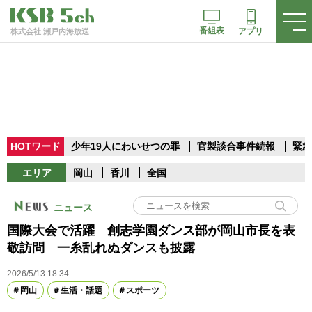
番組表
アプリ
株式会社 瀬戸内海放送
HOTワード
少年19人にわいせつの罪
官製談合事件続報
緊急
エリア
岡山
香川
全国
ニュース
国際大会で活躍 創志学園ダンス部が岡山市長を表
敬訪問 一糸乱れぬダンスも披露
2026/5/13 18:34
岡山
生活・話題
スポーツ