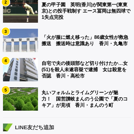
2
夏の甲子園 英明(香川)が関東第一(東東
京)との投手戦制す エース冨岡は無四球で
1失点完投
3
「火が服に燃え移った」86歳女性が救急
搬送 搬送時は意識あり 香川・丸亀市
4
自宅で夫の後頭部など切り付けたか…女
(51)を殺人未遂容疑で逮捕 女は殺意を
否認 香川・高松市
5
丸いフォルムとライムグリーンが魅
力！ 国営讃岐まんのう公園で「夏のコ
キア」が見頃 香川・まんのう町
LINE友だち追加