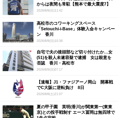
からは夜間も常駐【熊本で最大震度7】
2026/8/9(日)11:42
高松市のコワーキングスペース
「Setouchi-i-Base」体験入会キャンペー
ン 香川
2026/8/9(日)10:38
自宅で夫の後頭部など切り付けたか…女
(51)を殺人未遂容疑で逮捕 女は殺意を
否認 香川・高松市
2026/8/9(日)07:17
【速報】J1・ファジアーノ岡山 開幕戦
でC大阪に逆転負け 8日
2026/8/8(土)21:07
夏の甲子園 英明(香川)が関東第一(東東
京)との投手戦制す エース冨岡は無四球で
1失点完投