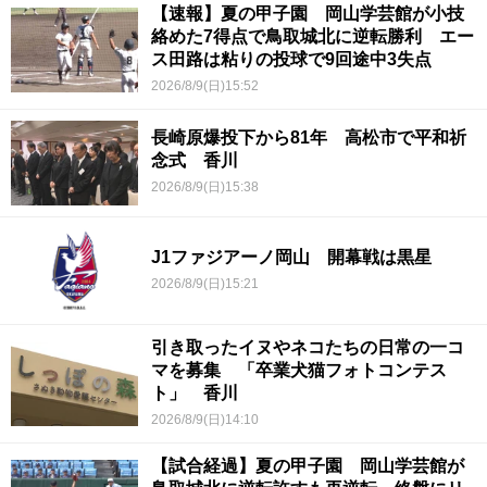
【速報】夏の甲子園 岡山学芸館が小技
絡めた7得点で鳥取城北に逆転勝利 エー
ス田路は粘りの投球で9回途中3失点
2026/8/9(日)15:52
長崎原爆投下から81年 高松市で平和祈
念式 香川
2026/8/9(日)15:38
J1ファジアーノ岡山 開幕戦は黒星
2026/8/9(日)15:21
引き取ったイヌやネコたちの日常の一コ
マを募集 「卒業犬猫フォトコンテス
ト」 香川
2026/8/9(日)14:10
【試合経過】夏の甲子園 岡山学芸館が