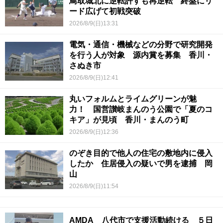
鳥取城北に逆転許すも再逆転 終盤にリ
ード広げて初戦突破
2026/8/9(日)13:31
電気・通信・機械などの分野で研究開発
を行う人が対象 源内賞を募集 香川・
さぬき市
2026/8/9(日)12:41
丸いフォルムとライムグリーンが魅
力！ 国営讃岐まんのう公園で「夏のコ
キア」が見頃 香川・まんのう町
2026/8/9(日)12:36
のぞき目的で他人の住宅の敷地内に侵入
したか 住居侵入の疑いで男を逮捕 岡
山
2026/8/9(日)11:54
AMDA 八代市で支援活動続ける ５日