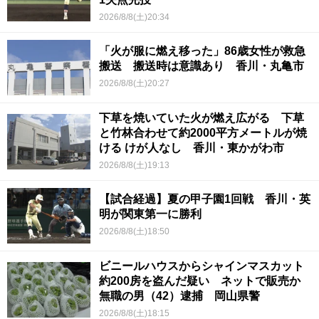
2026/8/8(土)20:34
「火が服に燃え移った」86歳女性が救急
搬送 搬送時は意識あり 香川・丸亀市
2026/8/8(土)20:27
下草を焼いていた火が燃え広がる 下草
と竹林合わせて約2000平方メートルが焼
ける けが人なし 香川・東かがわ市
2026/8/8(土)19:13
【試合経過】夏の甲子園1回戦 香川・英
明が関東第一に勝利
2026/8/8(土)18:50
ビニールハウスからシャインマスカット
約200房を盗んだ疑い ネットで販売か
無職の男（42）逮捕 岡山県警
2026/8/8(土)18:15