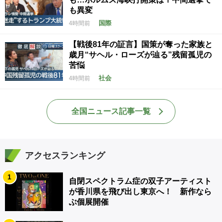
も異変
国際
4時間前
【戦後81年の証言】国策が奪った家族と
歳月“サヘル・ローズが辿る”残留孤児の
苦悩
社会
4時間前
全国ニュース記事一覧
アクセスランキング
1
自閉スペクトラム症の双子アーティスト
が香川県を飛び出し東京へ！ 新作なら
ぶ個展開催