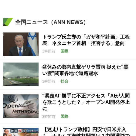
全国ニュース（ANN NEWS）
トランプ氏主導の「ガザ和平計画」工程
表 ネタニヤフ首相「拒否する」意向
国際
3時間前
盆休みの都内直撃ゲリラ雷雨 捉えた“黒
い雲”関東各地で道路冠水
社会
3時間前
“暴走AI”勝手に不正アクセス「AIが人間
を欺こうとした？」オープンAI開発停止
に
国際
3時間前
【迷走!トランプ政権】円安で日米介入
も…ホルムズ海峡打開策は？中間選挙で