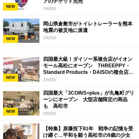
アのチケット完売
NEW
1時間前
岡山県倉敷市がトイレトレーラーを熊本
地震の被災地に派遣
1時間前
NEW
四国最大級！ダイソー系複合店がイオン
モール高松にオープン THREEPPY・
Standard Products・DAISOの複合店は
NEW
香川県初
1時間前
四国最大「3COINS+plus」が丸亀町グリ
ーンにオープン 大型店舗限定の商品
も 高松市
NEW
2時間前
【特集】原爆投下81年 戦争の記憶を受
け継ぐ…平和を願う高松市の9歳の少女