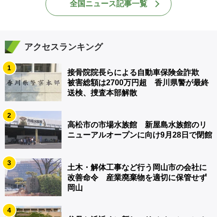
全国ニュース記事一覧
アクセスランキング
1
接骨院院長らによる自動車保険金詐欺
被害総額は2700万円超 香川県警が最終
送検、捜査本部解散
2
高松市の市場水族館 新屋島水族館のリ
ニューアルオープンに向け9月28日で閉館
3
土木・解体工事など行う岡山市の会社に
改善命令 産業廃棄物を適切に保管せず
岡山
4