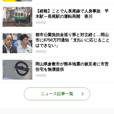
【続報】ことでん長尾線で人身事故 平
木駅～長尾駅の運転再開 香川
3時間前
都市公園負担金巡り県と対立続く…岡山
市に8750万円通知「支払いに応じること
はできない」
3時間前
岡山県倉敷市が熊本地震の被災者に市営
住宅を無償提供
3時間前
ニュース記事一覧