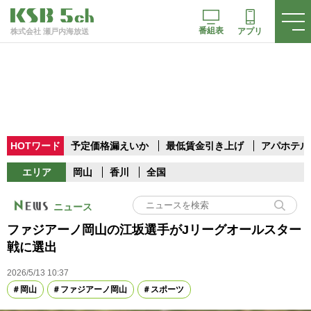
番組表
アプリ
株式会社 瀬戸内海放送
HOTワード
予定価格漏えいか
最低賃金引き上げ
アパホテル
エリア
岡山
香川
全国
ニュース
ファジアーノ岡山の江坂選手がJリーグオールスター
戦に選出
2026/5/13 10:37
岡山
ファジアーノ岡山
スポーツ