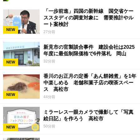
「一歩前進」四国の新幹線 国交省ケー
ススタディの調査対象に 需要推計やル
ート案検討
NEW
27分前
新見市の官製談合事件 建設会社は2025
年度に最低制限価格で6件落札 岡山
32分前
NEW
香川のお正月の定番「あん餅雑煮」を1年
中楽しめる 老舗和菓子店の喫茶スペー
ス 高松市
NEW
44分前
ミラーレス一眼カメラで撮影して「写真
絵日記」を作ろう 高松市
50分前
NEW