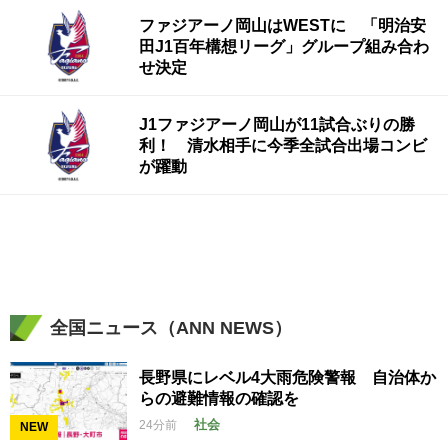
ファジアーノ岡山はWESTに 「明治安
田J1百年構想リーグ」グループ組み合わ
せ決定
J1ファジアーノ岡山が11試合ぶりの勝
利！ 清水相手に今季全試合出場コンビ
が躍動
全国ニュース（ANN NEWS）
長野県にレベル4大雨危険警報 自治体か
らの避難情報の確認を
社会
24分前
NEW