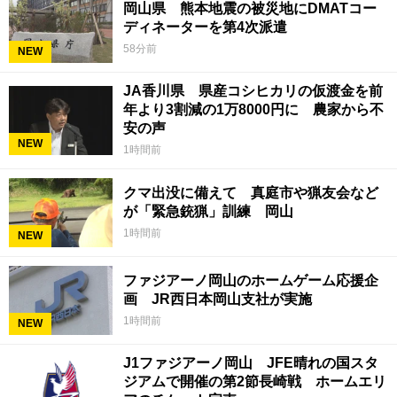
岡山県 熊本地震の被災地にDMATコー
ディネーターを第4次派遣
58分前
NEW
JA香川県 県産コシヒカリの仮渡金を前
年より3割減の1万8000円に 農家から不
安の声
NEW
1時間前
クマ出没に備えて 真庭市や猟友会など
が「緊急銃猟」訓練 岡山
1時間前
NEW
ファジアーノ岡山のホームゲーム応援企
画 JR西日本岡山支社が実施
1時間前
NEW
J1ファジアーノ岡山 JFE晴れの国スタ
ジアムで開催の第2節長崎戦 ホームエリ