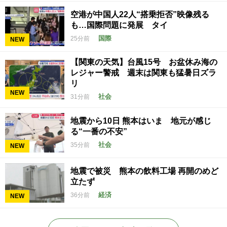
空港が中国人22人“搭乗拒否”映像残る
も…国際問題に発展 タイ
国際
25分前
NEW
【関東の天気】台風15号 お盆休み海の
レジャー警戒 週末は関東も猛暑日ズラ
リ
NEW
社会
31分前
地震から10日 熊本はいま 地元が感じ
る“一番の不安”
社会
35分前
NEW
地震で被災 熊本の飲料工場 再開のめど
立たず
経済
36分前
NEW