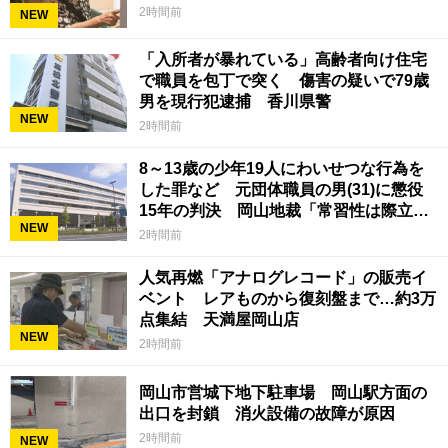
2時間前
NEW
「入所者が暴れている」高齢者向け住宅
で職員を包丁で突く 傷害の疑いで79歳
男を現行犯逮捕 香川県警
NEW
2時間前
8～13歳の少年19人にわいせつな行為を
した罪など 元団体職員の男(31)に懲役
15年の判決 岡山地裁「常習性は際立っ
NEW
ていて被害結果も非常に重い」
2時間前
人気再燃「アナログレコード」の販売イ
ベント レアものから復刻盤まで…約3万
点集結 天満屋岡山店
NEW
2時間前
岡山市営城下地下駐車場 岡山駅方面の
出口を封鎖 消火設備の故障が原因
2時間前
NEW