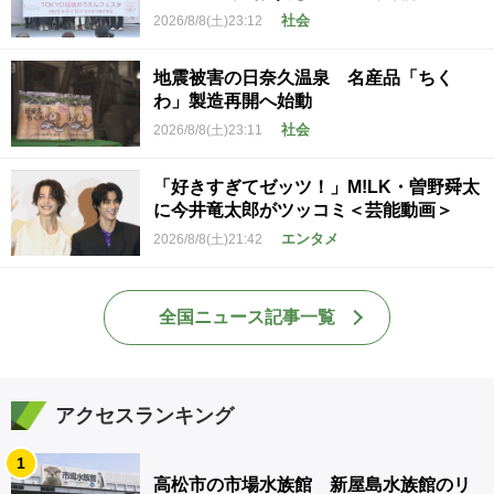
社会
2026/8/8(土)23:12
地震被害の日奈久温泉 名産品「ちく
わ」製造再開へ始動
社会
2026/8/8(土)23:11
「好きすぎてゼッツ！」M!LK・曽野舜太
に今井竜太郎がツッコミ＜芸能動画＞
エンタメ
2026/8/8(土)21:42
全国ニュース記事一覧
アクセスランキング
1
高松市の市場水族館 新屋島水族館のリ