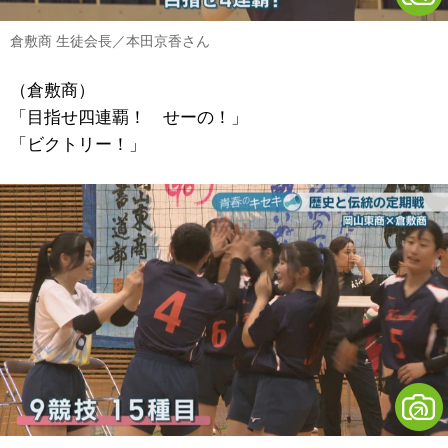
倉敷商 生徒会長／本田京香さん
（倉敷商）
「目指せ四連覇！ せーの！」
「ビクトリー！」