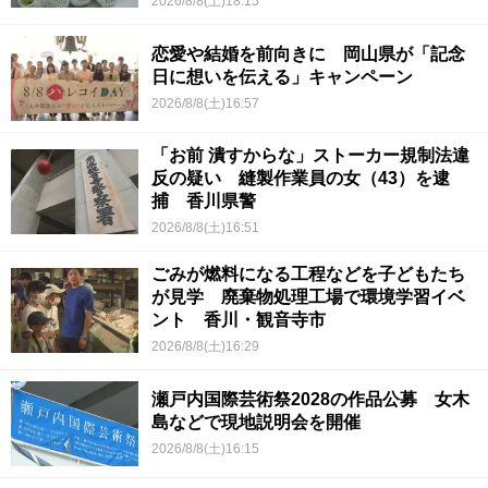
2026/8/8(土)18:15
恋愛や結婚を前向きに 岡山県が「記念
日に想いを伝える」キャンペーン
2026/8/8(土)16:57
「お前 潰すからな」ストーカー規制法違
反の疑い 縫製作業員の女（43）を逮
捕 香川県警
2026/8/8(土)16:51
ごみが燃料になる工程などを子どもたち
が見学 廃棄物処理工場で環境学習イベ
ント 香川・観音寺市
2026/8/8(土)16:29
瀬戸内国際芸術祭2028の作品公募 女木
島などで現地説明会を開催
2026/8/8(土)16:15