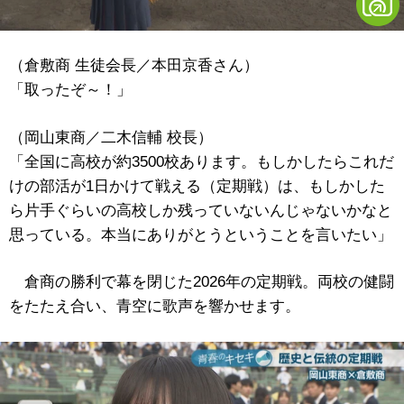
（倉敷商 生徒会長／本田京香さん）
「取ったぞ～！」
（岡山東商／二木信輔 校長）
「全国に高校が約3500校あります。もしかしたらこれだ
けの部活が1日かけて戦える（定期戦）は、もしかした
ら片手ぐらいの高校しか残っていないんじゃないかなと
思っている。本当にありがとうということを言いたい」
倉商の勝利で幕を閉じた2026年の定期戦。両校の健闘
をたたえ合い、青空に歌声を響かせます。