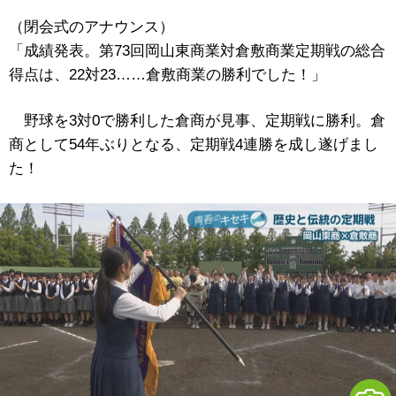
（閉会式のアナウンス）
「成績発表。第73回岡山東商業対倉敷商業定期戦の総合
得点は、22対23……倉敷商業の勝利でした！」
野球を3対0で勝利した倉商が見事、定期戦に勝利。倉
商として54年ぶりとなる、定期戦4連勝を成し遂げまし
た！