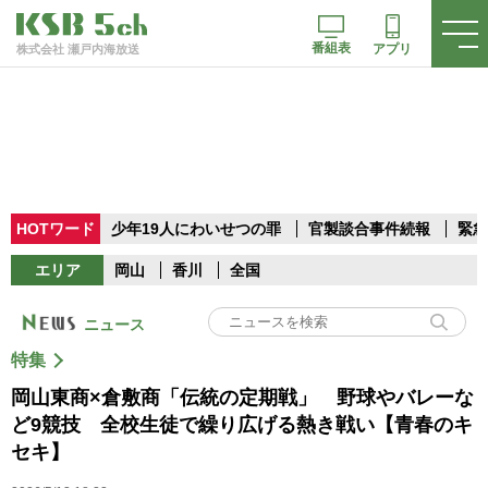
番組表
アプリ
株式会社 瀬戸内海放送
HOTワード
少年19人にわいせつの罪
官製談合事件続報
緊急
エリア
岡山
香川
全国
ニュース
特集
岡山東商×倉敷商「伝統の定期戦」 野球やバレーな
ど9競技 全校生徒で繰り広げる熱き戦い【青春のキ
セキ】