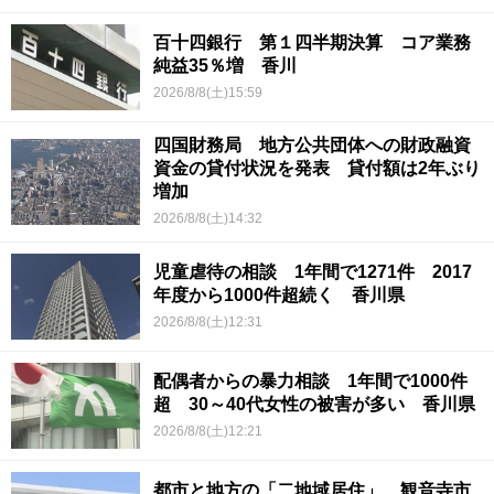
百十四銀行 第１四半期決算 コア業務
純益35％増 香川
2026/8/8(土)15:59
四国財務局 地方公共団体への財政融資
資金の貸付状況を発表 貸付額は2年ぶり
増加
2026/8/8(土)14:32
児童虐待の相談 1年間で1271件 2017
年度から1000件超続く 香川県
2026/8/8(土)12:31
配偶者からの暴力相談 1年間で1000件
超 30～40代女性の被害が多い 香川県
2026/8/8(土)12:21
都市と地方の「二地域居住」 観音寺市