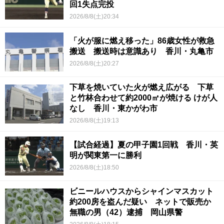
回1失点完投
2026/8/8(土)20:34
「火が服に燃え移った」86歳女性が救急
搬送 搬送時は意識あり 香川・丸亀市
2026/8/8(土)20:27
下草を焼いていた火が燃え広がる 下草
と竹林合わせて約2000㎡が焼ける けが人
なし 香川・東かがわ市
2026/8/8(土)19:13
【試合経過】夏の甲子園1回戦 香川・英
明が関東第一に勝利
2026/8/8(土)18:50
ビニールハウスからシャインマスカット
約200房を盗んだ疑い ネットで販売か
無職の男（42）逮捕 岡山県警