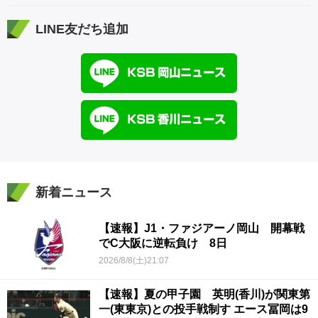
LINE友だち追加
新着ニュース
【速報】J1・ファジアーノ岡山 開幕戦
でC大阪に逆転負け 8日
2026/8/8(土)21:07
【速報】夏の甲子園 英明(香川)が関東第
一(東東京)との投手戦制す エース冨岡は9