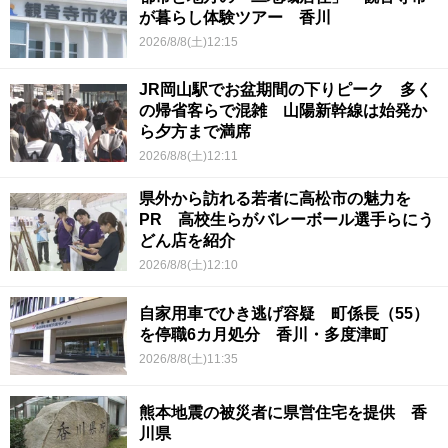
が暮らし体験ツアー 香川
2026/8/8(土)12:15
JR岡山駅でお盆期間の下りピーク 多く
の帰省客らで混雑 山陽新幹線は始発か
ら夕方まで満席
2026/8/8(土)12:11
県外から訪れる若者に高松市の魅力を
PR 高校生らがバレーボール選手らにう
どん店を紹介
2026/8/8(土)12:10
自家用車でひき逃げ容疑 町係長（55）
を停職6カ月処分 香川・多度津町
2026/8/8(土)11:35
熊本地震の被災者に県営住宅を提供 香
川県