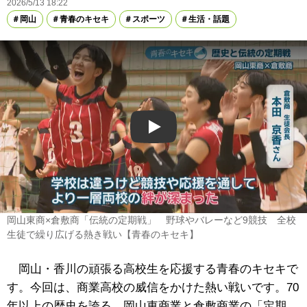
2026/5/13 18:22
岡山
青春のキセキ
スポーツ
生活・話題
Play
岡山東商×倉敷商「伝統の定期戦」 野球やバレーなど9競技 全校
生徒で繰り広げる熱き戦い【青春のキセキ】
岡山・香川の頑張る高校生を応援する青春のキセキで
す。今回は、商業高校の威信をかけた熱い戦いです。70
年以上の歴史を誇る、岡山東商業と倉敷商業の「定期