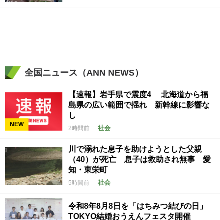
全国ニュース（ANN NEWS）
【速報】岩手県で震度4 北海道から福
島県の広い範囲で揺れ 新幹線に影響な
し
NEW
社会
2時間前
川で溺れた息子を助けようとした父親
（40）が死亡 息子は救助され無事 愛
知・東栄町
社会
5時間前
令和8年8月8日を「はちみつ結びの日」
TOKYO結婚おうえんフェスタ開催