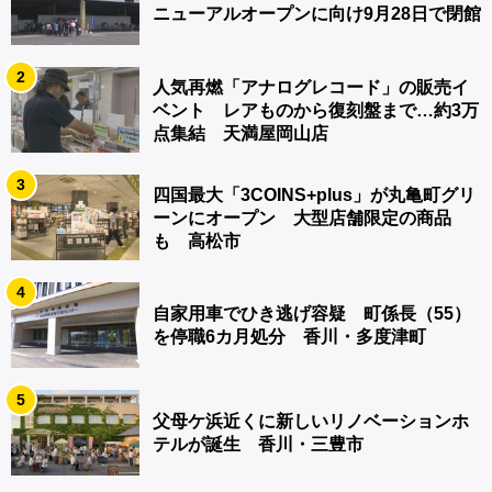
ニューアルオープンに向け9月28日で閉館
2
人気再燃「アナログレコード」の販売イ
ベント レアものから復刻盤まで…約3万
点集結 天満屋岡山店
3
四国最大「3COINS+plus」が丸亀町グリ
ーンにオープン 大型店舗限定の商品
も 高松市
4
自家用車でひき逃げ容疑 町係長（55）
を停職6カ月処分 香川・多度津町
5
父母ケ浜近くに新しいリノベーションホ
テルが誕生 香川・三豊市