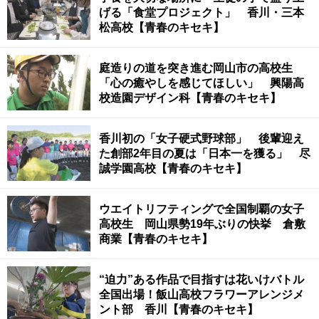
げる「食堂プロジェクト」 香川・三本
松高校【青春のキセキ】
庭造りの道を突き進む岡山市の高校生
「心の癒やしを感じてほしい」 興陽高
校造園デザイン科【青春のキセキ】
香川初の「女子硬式野球部」 後輩迎え
た創部2年目の夏は「日本一を獲る」 尽
誠学園高校【青春のキセキ】
ウエイトリフティングで全国制覇の女子
高校生 岡山県勢19年ぶりの快挙 倉敷
商業【青春のキセキ】
“迫力”ある作品で目指すは花いけバトル
全国出場！飯山高校フラワーアレンジメ
ント部 香川【青春のキセキ】