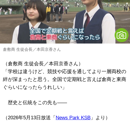
倉敷商 生徒会長／本田京香さん
（倉敷商 生徒会長／本田京香さん）
「学校は違うけど、競技や応援を通してより一層両校の
絆が深まったと思う。全国で定期戦と言えば倉商と東商
ぐらいになったらうれしい」
歴史と伝統をこの先も――
（2026年5月13日放送「
News Park KSB
」より）