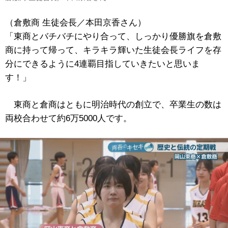
（倉敷商 生徒会長／本田京香さん）
「東商とバチバチにやり合って、しっかり優勝旗を倉敷
商に持って帰って、キラキラ輝いた生徒会長ライフを存
分にできるように4連覇目指していきたいと思いま
す！」
東商と倉商はともに明治時代の創立で、卒業生の数は
両校合わせて約6万5000人です。