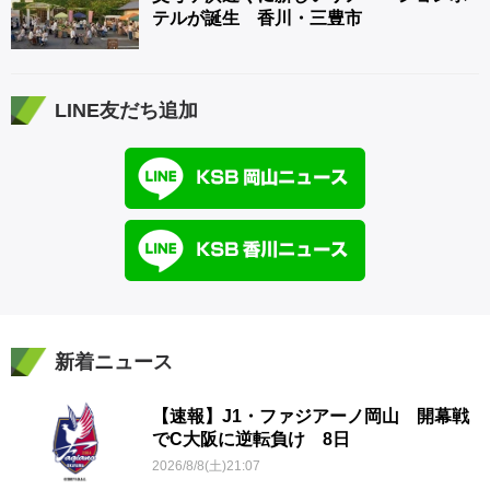
テルが誕生 香川・三豊市
LINE友だち追加
新着ニュース
【速報】J1・ファジアーノ岡山 開幕戦
でC大阪に逆転負け 8日
2026/8/8(土)21:07