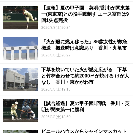
【速報】夏の甲子園 英明(香川)が関東第
一(東東京)との投手戦制す エース冨岡は9
回1失点完投
2026/8/8(土)20:34
「火が服に燃え移った」86歳女性が救急
搬送 搬送時は意識あり 香川・丸亀市
2026/8/8(土)20:27
下草を焼いていた火が燃え広がる 下草
と竹林合わせて約2000㎡が焼ける けが人
なし 香川・東かがわ市
2026/8/8(土)19:13
【試合経過】夏の甲子園1回戦 香川・英
明が関東第一に勝利
2026/8/8(土)18:50
ビニールハウスからシャインマスカット