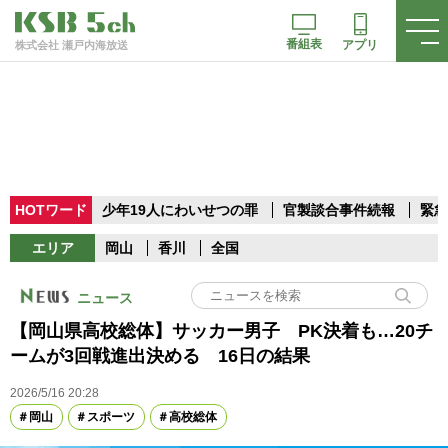
番組表
アプリ
株式会社 瀬戸内海放送
HOTワード
少年19人にわいせつの罪
官製談合事件続報
緊急
エリア
岡山
香川
全国
ニュース
【岡山県高校総体】サッカー男子 PK決着も…20チ
ームが3回戦進出決める 16日の結果
2026/5/16 20:28
岡山
スポーツ
高校総体