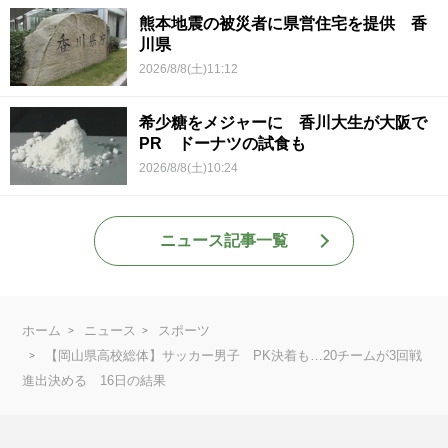
熊本地震の被災者に県営住宅を提供 香
川県
2026/8/8(土)11:12
希少糖をメジャーに 香川大生が大阪で
PR ドーナツの試食も
2026/8/8(土)10:24
ニュース記事一覧
ホーム
ニュース
スポーツ
【岡山県高校総体】サッカー男子 PK決着も…20チームが3回戦
進出決める 16日の結果