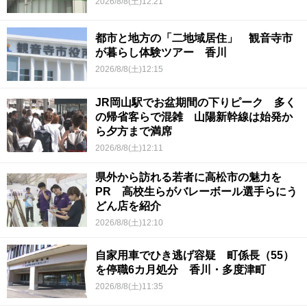
2026/8/8(土)12:21
都市と地方の「二地域居住」 観音寺市
が暮らし体験ツアー 香川
2026/8/8(土)12:15
JR岡山駅でお盆期間の下りピーク 多く
の帰省客らで混雑 山陽新幹線は始発か
ら夕方まで満席
2026/8/8(土)12:11
県外から訪れる若者に高松市の魅力を
PR 高校生らがバレーボール選手らにう
どん店を紹介
2026/8/8(土)12:10
自家用車でひき逃げ容疑 町係長（55）
を停職6カ月処分 香川・多度津町
2026/8/8(土)11:35