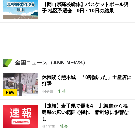
【岡山県高校総体】バスケットボール男
子 地区予選会 9日・10日の結果
全国ニュース（ANN NEWS）
休園続く熊本城 「8割減った」土産店に
打撃
社会
44分前
NEW
【速報】岩手県で震度4 北海道から福
島県の広い範囲で揺れ 新幹線に影響な
し
社会
4時間前