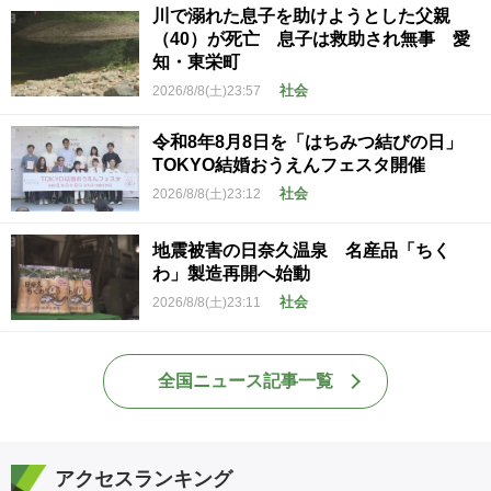
川で溺れた息子を助けようとした父親
（40）が死亡 息子は救助され無事 愛
知・東栄町
社会
2026/8/8(土)23:57
令和8年8月8日を「はちみつ結びの日」
TOKYO結婚おうえんフェスタ開催
社会
2026/8/8(土)23:12
地震被害の日奈久温泉 名産品「ちく
わ」製造再開へ始動
社会
2026/8/8(土)23:11
全国ニュース記事一覧
アクセスランキング