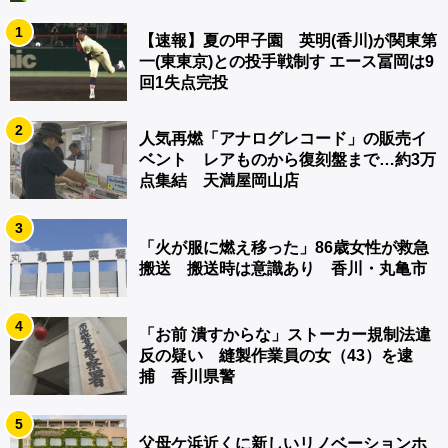
1
【速報】夏の甲子園 英明(香川)が関東第
一(東東京)との投手戦制す エース冨岡は9
回1失点完投
2
人気再燃「アナログレコード」の販売イ
ベント レアものから復刻盤まで…約3万
点集結 天満屋岡山店
3
「火が服に燃え移った」86歳女性が救急
搬送 搬送時は意識あり 香川・丸亀市
4
「お前 潰すからな」ストーカー規制法違
反の疑い 縫製作業員の女（43）を逮
捕 香川県警
5
父母ケ浜近くに新しいリノベーションホ