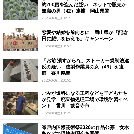
約200房を盗んだ疑い ネットで販売か
無職の男（42）逮捕 岡山県警
2026/8/8(土)18:15
恋愛や結婚を前向きに 岡山県が「記念
日に想いを伝える」キャンペーン
2026/8/8(土)16:57
「お前 潰すからな」ストーカー規制法違
反の疑い 縫製作業員の女（43）を逮
捕 香川県警
2026/8/8(土)16:51
ごみが燃料になる工程などを子どもたち
が見学 廃棄物処理工場で環境学習イベ
ント 香川・観音寺市
2026/8/8(土)16:29
瀬戸内国際芸術祭2028の作品公募 女木
島などで現地説明会を開催