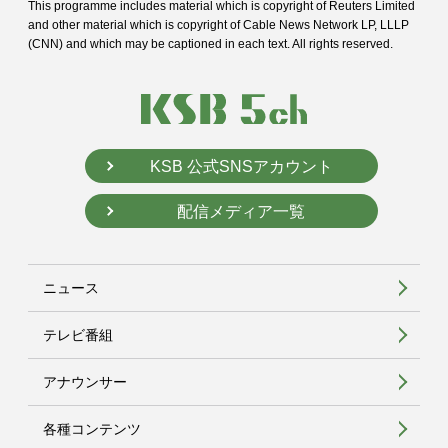
This programme includes material which is copyright of Reuters Limited
and
other material which is copyright of Cable News Network LP, LLLP
(CNN) and
which may be captioned in each text. All rights reserved.
KSB 公式SNSアカウント
配信メディア一覧
ニュース
テレビ番組
アナウンサー
各種コンテンツ