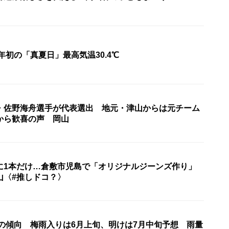
6年初の「真夏日」最高気温30.4℃
・佐野海舟選手が代表選出 地元・津山からは元チーム
から歓喜の声 岡山
に1本だけ…倉敷市児島で「オリジナルジーンズ作り」
山〈#推しドコ？〉
雨の傾向 梅雨入りは6月上旬、明けは7月中旬予想 雨量