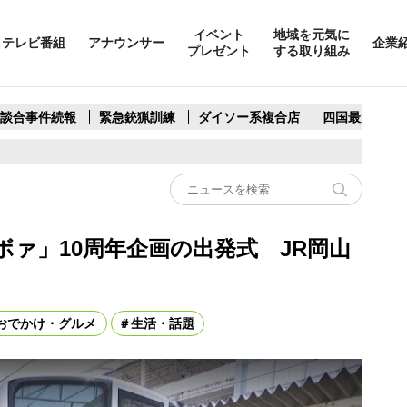
イベント
地域を元気に
テレビ番組
アナウンサー
企業
プレゼント
する取り組み
製談合事件続報
緊急銃猟訓練
ダイソー系複合店
四国最大スリ
ァ」10周年企画の出発式 JR岡山
おでかけ・グルメ
生活・話題