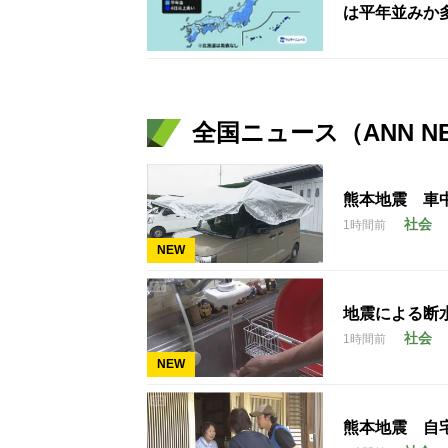
は平年並みか
全国ニュース（ANN N
熊本地震 車
社会
1時間前
NEW
地震による断
社会
1時間前
NEW
熊本地震 自