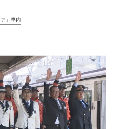
ボァ」車内