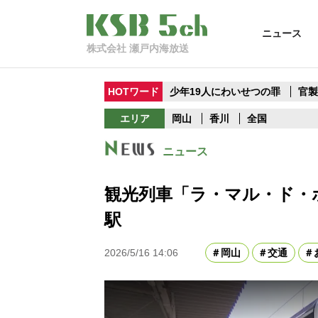
ニュース
株式会社 瀬戸内海放送
HOTワード
少年19人にわいせつの罪
官
エリア
岡山
香川
全国
ニュース
観光列車「ラ・マル・ド・ボ
駅
2026/5/16 14:06
岡山
交通